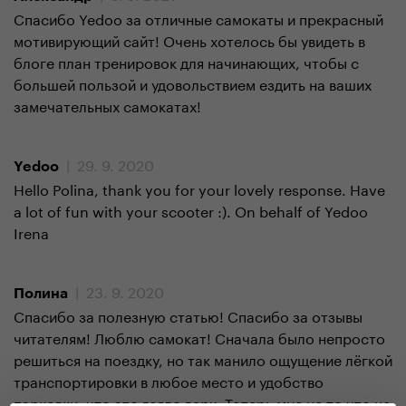
Спасибо Yedoo за отличные самокаты и прекрасный
мотивирующий сайт! Очень хотелось бы увидеть в
блоге план тренировок для начинающих, чтобы с
большей пользой и удовольствием ездить на ваших
замечательных самокатах!
| 29. 9. 2020
Yedoo
Hello Polina, thank you for your lovely response. Have
a lot of fun with your scooter :). On behalf of Yedoo
Irena
| 23. 9. 2020
Полина
Спасибо за полезную статью! Спасибо за отзывы
читателям! Люблю самокат! Сначала было непросто
решиться на поездку, но так манило ощущение лёгкой
транспортировки в любое место и удобство
парковки, что это взяло верх. Теперь мне не то что не