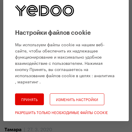
стыдно, я радуюсь за себя, что позволяю себе эту
детскую радость. К тому же это крайне полезно, что
приятно! И ещё, имея в семье самокат
электрический, выбираю обычный и кайфую!
Настройки файлов cookie
Мы используем файлы cookie на нашем веб-
| 10. 6. 2020
Настя
сайте, чтобы обеспечить их надлежащее
На самокате катаюсь уже 1.5 года вместе с дочерью,
функционирование и максимально удобное
подругой и ее детьми. Удовольствие и нагрузки в
взаимодействие с пользователем. Нажимая
противовес сидячей работе. А какой кайф лететь с
кнопку Принять, вы соглашаетесь на
горки, аж ветер в ушах свистит. Жаль что очень мало
использование файлов cookie в целях :
аналитика
, маркетинг
.
хорошего гладкого асфальта.
ПРИНЯТЬ
ИЗМЕНИТЬ НАСТРОЙКИ
| 31. 3. 2020
Yedoo
Thank you for your message Тамара!
РАЗРЕШИТЬ ТОЛЬКО НЕОБХОДИМЫЕ ФАЙЛЫ COOKIE
| 27. 3. 2020
Тамара