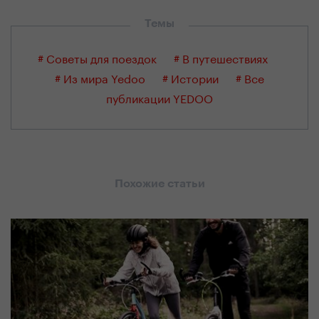
Темы
# Советы для поездок
# В путешествиях
# Из мира Yedoo
# Истории
# Все
публикации YEDOO
Похожие статьи