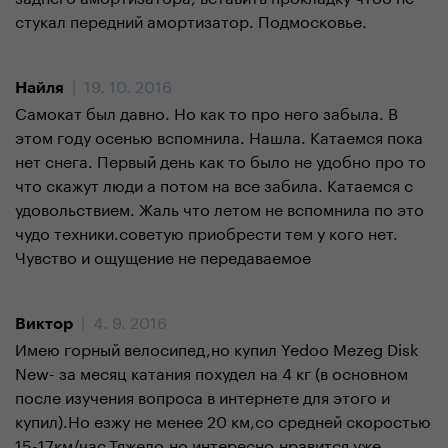
стукал передний амортизатор. Подмосковье.
| 19. 10. 2016
Найля
Самокат был давно. Но как то про него забыла. В
этом году осенью вспомнила. Нашла. Катаемся пока
нет снега. Первый день как то было не удобно про то
что скажут люди а потом на все забила. Катаемся с
удовольствием. Жаль что летом не вспомнила по это
чудо техники.советую приобрести тем у кого нет.
Чувство и ощущение не передаваемое
| 4. 9. 2016
Виктор
Имею горный велосипед,но купил Yedoo Mezeg Disk
New- за месяц катания похудел на 4 кг (в основном
после изучения вопроса в интернете для этого и
купил).Но езжу не менее 20 км,со средней скоростью
15-17км/час.Тяжело,но интересно,нравится уже