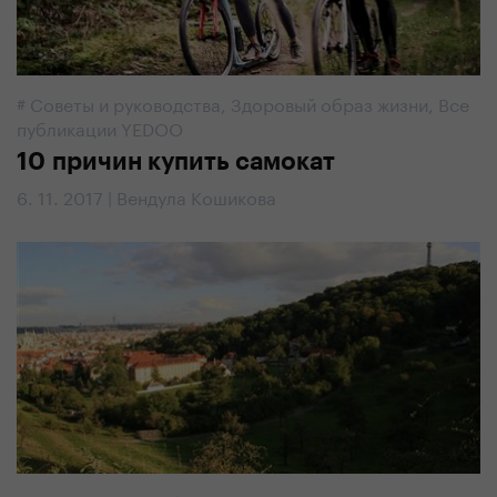
#
Советы и руководства
,
Здоровый образ жизни
,
Все
публикации YEDOO
10 причин купить самокат
6. 11. 2017 | Вендула Кошикова