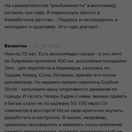
На самокате(после "влюбленности" в велосипед)
катаюсь три года. Я переношусь просто в
беззаботное детство... Радуюсь и наслаждаюсь и
молодеют и здоровею. Это чудо для нас!
| 22. 10. 2016
Валентин
Нам по 75 лет. Есть велосипеды горные - в это лето
по буеракам проехали 300 км, шоссейные складники
Tern - для перелётов и переездов, катались по
Турции, Кипру, Сочи, Испании, причём это сотни
километров. Но недавно купили самокаты Explore
Shole - заполнили нишу спортивного движения по
городу. И летать теперь будем с ними, велики сдавать
в багаж стало не по карману 50-100 евро! От
самокатов в восторге! Но их надо критично изучить,
доработать и настроить. В наших, например,
пришлось просверлить и изменить точку крепления
заднего амортизатора, вставить прокладку чтоб не