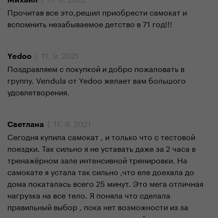
Михаил
Прочитав все это,решил приобрести самокат и
вспомнить незабываемое детство в 71 год!!!
| 11. 9. 2021
Yedoo
Поздравляем с покупкой и добро пожаловать в
группу. Vendula от Yedoo желает вам большого
удовлетворения.
| 11. 9. 2021
Светлана
Сегодня купила самокат , и только что с тестовой
поездки. Так сильно я не уставать даже за 2 часа в
тренажёрном зале интенсивной тренировки. На
самокате я устала так сильно ,что еле доехала до
дома покаталась всего 25 минут. Это мега отличная
нагрузка на все тело. Я поняла что сделала
правильный выбор , пока нет возможности из за
коронавируса ходить в тренажерный зал.