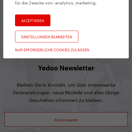
für die Zwecke von:
analytics, marketing
.
#
Gesunder Lebensstil
Fahrrad, Laufen oder Tretroller?
AKZEPTIEREN
20. 4. 2020 | Vendula Kosíková
EINSTELLUNGEN BEARBEITEN
NUR ERFORDERLICHE COOKIES ZULASSEN
Yedoo Newsletter
Bleiben Sie in Kontakt, um über interessante
Veranstaltungen, neue Modelle und alles übrige
Geschehen informiert zu bleiben.
Abonnieren