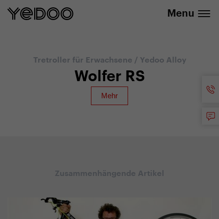
info@yedoo.eu
E-Shop
Menu
Tretroller für Erwachsene
/
Yedoo Alloy
Wolfer RS
Zusammenhängende Artikel