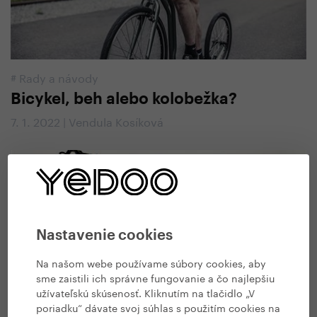
#
Rady a návody
Bicykel, beh alebo kolobežka?
7. 1. 2022 | Vendula Kosíková
Nastavenie cookies
Na našom webe používame súbory cookies, aby
sme zaistili ich správne fungovanie a čo najlepšiu
užívateľskú skúsenosť. Kliknutím na tlačidlo „V
poriadku“ dávate svoj súhlas s použitím cookies na
#
Zo sveta Yedoo
,
Všetky Yedoo články