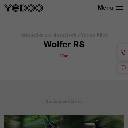
+420 737 279 592
e-shope
Menu
Kolobežky pre dospelých
/
Yedoo Alloy
Wolfer RS
Súvisiace články