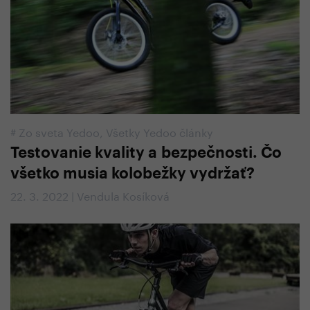
#
Zo sveta Yedoo
,
Všetky Yedoo články
Testovanie kvality a bezpečnosti. Čo
všetko musia kolobežky vydržať?
22. 3. 2022 | Vendula Kosíková