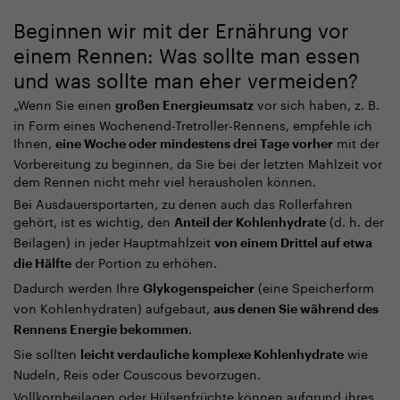
Beginnen wir mit der Ernährung vor
einem Rennen: Was sollte man essen
und was sollte man eher vermeiden?
„
Wenn Sie einen
vor sich haben, z. B.
großen Energieumsatz
in Form eines Wochenend-Tretroller-Rennens, empfehle ich
Ihnen,
mit der
eine Woche oder mindestens drei Tage vorher
Vorbereitung zu beginnen, da Sie bei der letzten Mahlzeit vor
dem Rennen nicht mehr viel herausholen können.
Bei Ausdauersportarten, zu denen auch das Rollerfahren
gehört, ist es wichtig, den
(d. h. der
Anteil der Kohlenhydrate
Beilagen) in jeder Hauptmahlzeit
von einem Drittel auf etwa
der Portion zu erhöhen.
die Hälfte
Dadurch werden Ihre
(eine Speicherform
Glykogenspeicher
von Kohlenhydraten) aufgebaut,
aus denen Sie während des
.
Rennens Energie bekommen
Sie sollten
wie
leicht verdauliche komplexe Kohlenhydrate
Nudeln, Reis oder Couscous bevorzugen.
Vollkornbeilagen oder Hülsenfrüchte können aufgrund ihres