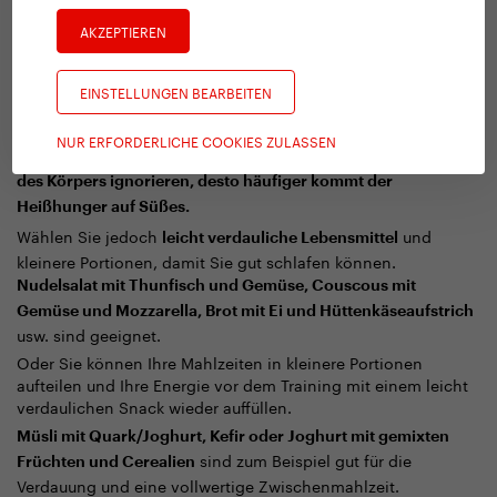
„
Ich weiß,
Es wäre ein Fehler, das Abendessen auszulassen.
AKZEPTIEREN
dass wir
nach dem Sport normalerweise keinen Hunger
.
verspüren, weil das Blut noch in den Muskeln bleibt
EINSTELLUNGEN BEARBEITEN
Wenn wir
dem Körper jedoch wichtige Nährstoffe
vorenthalten und ihm keine Energie zuführen, kann er sich
NUR ERFORDERLICHE COOKIES ZULASSEN
. Und je mehr wir das
nicht richtig regenerieren
Energiedefizit
des Körpers ignorieren, desto häufiger kommt der
Heißhunger auf Süßes
.
Wählen Sie jedoch
und
leicht verdauliche Lebensmittel
kleinere Portionen, damit Sie gut schlafen können.
Nudelsalat mit Thunfisch und Gemüse, Couscous mit
Gemüse und Mozzarella, Brot mit Ei und Hüttenkäseaufstrich
usw. sind geeignet.
Oder Sie können Ihre Mahlzeiten in kleinere Portionen
aufteilen und Ihre Energie vor dem Training mit einem leicht
verdaulichen Snack wieder auffüllen.
Müsli mit Quark/Joghurt, Kefir oder Joghurt mit gemixten
sind zum Beispiel gut für die
Früchten und Cerealien
Verdauung und eine vollwertige Zwischenmahlzeit.