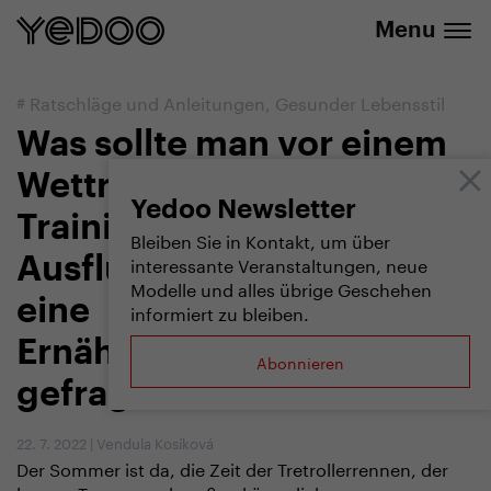
info@yedoo.eu
E-Shop
Menu
#
Ratschläge und Anleitungen
,
Gesunder Lebensstil
Was sollte man vor einem
Wettrennen, einem
Yedoo Newsletter
Training oder auf einem
Bleiben Sie in Kontakt, um über
interessante Veranstaltungen, neue
Ausflug essen? Wir haben
Modelle und alles übrige Geschehen
eine
informiert zu bleiben.
Ernährungstherapeutin
Abonnieren
gefragt
22. 7. 2022
|
Vendula Kosíková
Der Sommer ist da, die Zeit der Tretrollerrennen, der