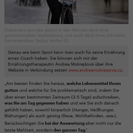
Štěpánka Lubovská glänzt in den Rennen dank ihrer
gewissenhaften Vorbereitung und auch dank ihres schnellen
Renntretrollers Yedoo Wolfer RS.
Genau wie beim Sport kann man auch für seine Ernährung
einen Coach haben. Sie können sich mit der
Ernährungstherapeutin Andrea Mokrejšová über ihre
Website in Verbindung setzen
www.andreamokrejsova.cz
.
„
Am besten finden Sie heraus,
welche Lebensmittel Ihnen
und welche für Sie problematisch sind, indem Sie
guttun
über einen bestimmten Zeitraum (3-5 Tage) aufschreiben,
und wie Sie sich danach
was Sie am Tag gegessen haben
gefühlt haben, sowohl körperlich (Hunger, Heißhunger,
Blähungen) als auch geistig (Reue, Wohlbefinden, usw.).
Berücksichtigen Sie
aber nicht nur die
bei der Auswertung
letzte Mahlzeit, sondern
.“
den ganzen Tag