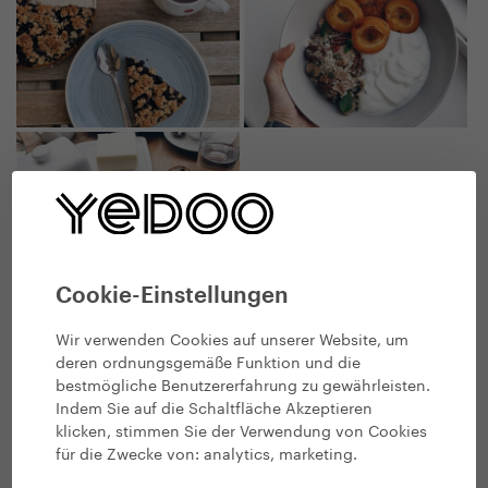
Cookie-Einstellungen
Auf dem
Instagram
von Andrea Mokrejšová finden Sie viele
interessante Rezepte.
Wir verwenden Cookies auf unserer Website, um
Die meisten von uns treiben Sport und
deren ordnungsgemäße Funktion und die
trainieren nach der Arbeit, wenn es Zeit
bestmögliche Benutzererfahrung zu gewährleisten.
Indem Sie auf die Schaltfläche Akzeptieren
zum Abendessen ist. Ist es ratsam,
klicken, stimmen Sie der Verwendung von Cookies
dieses auszulassen, oder würden Sie es
für die Zwecke von:
analytics, marketing
.
lieber aufschieben?