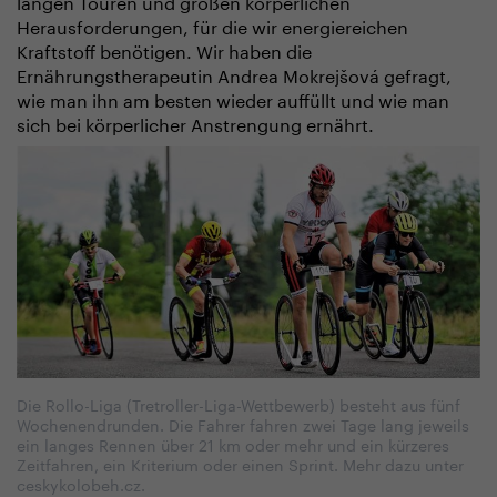
langen Touren und großen körperlichen
Herausforderungen, für die wir energiereichen
Kraftstoff benötigen. Wir haben die
Ernährungstherapeutin Andrea Mokrejšová gefragt,
wie man ihn am besten wieder auffüllt und wie man
sich bei körperlicher Anstrengung ernährt.
Die Rollo-Liga (Tretroller-Liga-Wettbewerb) besteht aus fünf
Wochenendrunden. Die Fahrer fahren zwei Tage lang jeweils
ein langes Rennen über 21 km oder mehr und ein kürzeres
Zeitfahren, ein Kriterium oder einen Sprint. Mehr dazu unter
ceskykolobeh.cz.