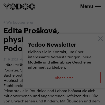
20 % Rabatt auf ausgewählte Produkte
Menu
#
Wir kooperieren
Edita Prošková,
physiotherapeutin,
Yedoo Newsletter
Podologin und Podiater
Bleiben Sie in Kontakt, um über
interessante Veranstaltungen, neue
21. 9. 2021
|
Vendula Kosíková
Modelle und alles übrige Geschehen
Edita Prošková - physiotherapeutin, Podologin und
informiert zu bleiben.
Podiater. Sie absolvierte ein Physiotherapie-
Bachelorstudium an der Tschechischen Technischen
Abonnieren
Hochschule (ČVUT) und bildete sich weiter im
Fachbereich Podiatrie und Podologie. In ihrer
Privatpraxis in Roudnice nad Labem befasst sie sich
mit erworbenen und angeborenen Defekten der Füße
von Erwachsenen und Kindern. Mit Übungen und dem