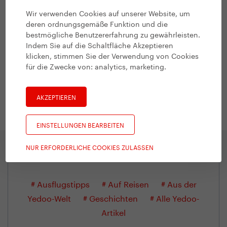
Wir verwenden Cookies auf unserer Website, um
deren ordnungsgemäße Funktion und die
bestmögliche Benutzererfahrung zu gewährleisten.
Indem Sie auf die Schaltfläche Akzeptieren
klicken, stimmen Sie der Verwendung von Cookies
für die Zwecke von:
analytics, marketing
.
Detail des Produkts
AKZEPTIEREN
EINSTELLUNGEN BEARBEITEN
NUR ERFORDERLICHE COOKIES ZULASSEN
Themen
# Ausflugstipps
# Auf Reisen
# Aus der
Yedoo-Welt
# Geschichten
# Alle Yedoo-
Artikel