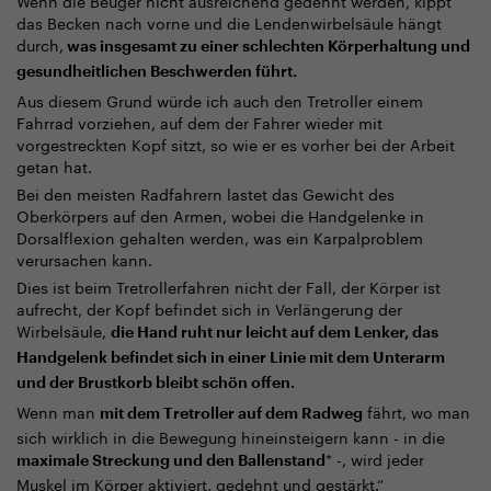
Wenn die Beuger nicht ausreichend gedehnt werden, kippt
das Becken nach vorne und die Lendenwirbelsäule hängt
durch,
was insgesamt zu einer schlechten Körperhaltung und
gesundheitlichen Beschwerden führt.
Aus diesem Grund würde ich auch den Tretroller einem
Fahrrad vorziehen, auf dem der Fahrer wieder mit
vorgestreckten Kopf sitzt, so wie er es vorher bei der Arbeit
getan hat.
Bei den meisten Radfahrern lastet das Gewicht des
Oberkörpers auf den Armen, wobei die Handgelenke in
Dorsalflexion gehalten werden, was ein Karpalproblem
verursachen kann.
Dies ist beim Tretrollerfahren nicht der Fall, der Körper ist
aufrecht, der Kopf befindet sich in Verlängerung der
Wirbelsäule,
die Hand ruht nur leicht auf dem Lenker, das
Handgelenk befindet sich in einer Linie mit dem Unterarm
und der Brustkorb bleibt schön offen.
Wenn man
fährt, wo man
mit dem Tretroller auf dem Radweg
sich wirklich in die Bewegung hineinsteigern kann - in die
* -, wird jeder
maximale Streckung und den Ballenstand
Muskel im Körper aktiviert, gedehnt und gestärkt.“