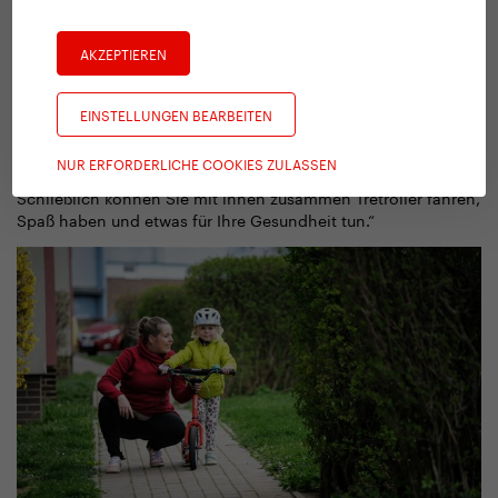
natürlich die einseitige Bewegung aus.
Daher werden Kinder, die neu im Tretrollerfahren sind, mit
dem Modus ein Stückchen fahren, ein Stückchen gehen,
AKZEPTIEREN
zufrieden sein. Oder sie halten an und wechseln in aller Ruhe
die Beine.
EINSTELLUNGEN BEARBEITEN
Sie können so längere Strecken zurücklegen, was
insbesondere für Eltern von Vorschulkindern eine große
NUR ERFORDERLICHE COOKIES ZULASSEN
Erleichterung darstellt.
Schließlich können Sie mit ihnen zusammen Tretroller fahren,
Spaß haben und etwas für Ihre Gesundheit tun.“