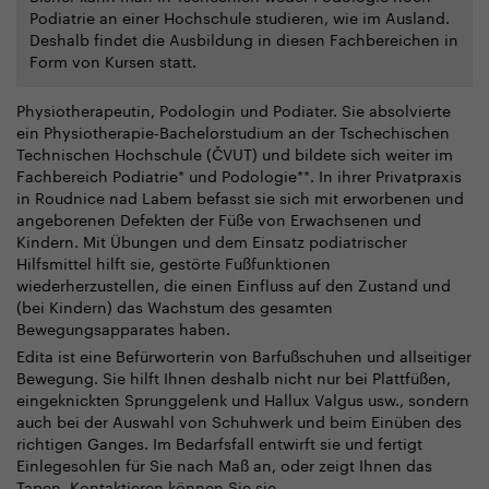
Podiatrie an einer Hochschule studieren, wie im Ausland.
Deshalb findet die Ausbildung in diesen Fachbereichen in
Form von Kursen statt.
Physiotherapeutin, Podologin und Podiater. Sie absolvierte
ein Physiotherapie-Bachelorstudium an der Tschechischen
Technischen Hochschule (ČVUT) und bildete sich weiter im
Fachbereich Podiatrie* und Podologie**. In ihrer Privatpraxis
in Roudnice nad Labem befasst sie sich mit erworbenen und
angeborenen Defekten der Füße von Erwachsenen und
Kindern. Mit Übungen und dem Einsatz podiatrischer
Hilfsmittel hilft sie, gestörte Fußfunktionen
wiederherzustellen, die einen Einfluss auf den Zustand und
(bei Kindern) das Wachstum des gesamten
Bewegungsapparates haben.
Edita ist eine Befürworterin von Barfußschuhen und allseitiger
Bewegung. Sie hilft Ihnen deshalb nicht nur bei Plattfüßen,
eingeknickten Sprunggelenk und Hallux Valgus usw., sondern
auch bei der Auswahl von Schuhwerk und beim Einüben des
richtigen Ganges. Im Bedarfsfall entwirft sie und fertigt
Einlegesohlen für Sie nach Maß an, oder zeigt Ihnen das
Tapen. Kontaktieren können Sie sie