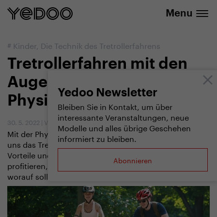
info@yedoo.eu
E-Shop
Menu
#
Kinder
,
Die Technik des Tretrollerfahrens
Tretrollerfahren mit den
Augen einer
Yedoo Newsletter
Physiotherapeutin
Bleiben Sie in Kontakt, um über
interessante Veranstaltungen, neue
30. 5. 2022
|
Vendula Kosíková
Modelle und alles übrige Geschehen
Mit der Physiotherapeutin Edita Prošková haben wir
informiert zu bleiben.
uns das Tretrollerfahren, seine gesundheitlichen
Vorteile und Risiken angesehen. Wie können wir davon
Abonnieren
profitieren, worauf sollten wir beim Fahren achten und
worauf sollten wir bei Kindern achten?