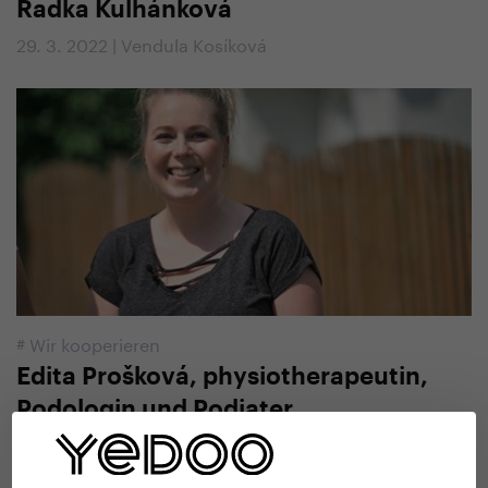
Radka Kulhánková
29. 3. 2022 | Vendula Kosíková
#
Wir kooperieren
Edita Prošková, physiotherapeutin,
Podologin und Podiater
21. 9. 2021 | Vendula Kosíková