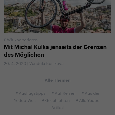
#
Wir kooperieren
Mit Michal Kulka jenseits der Grenzen
des Möglichen
20. 4. 2020 | Vendula Kosíková
Alle Themen
# Ausflugstipps
# Auf Reisen
# Aus der
Yedoo-Welt
# Geschichten
# Alle Yedoo-
Artikel