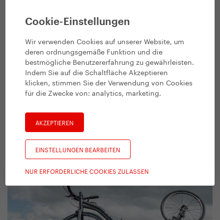
Cookie-Einstellungen
Wir verwenden Cookies auf unserer Website, um
deren ordnungsgemäße Funktion und die
bestmögliche Benutzererfahrung zu gewährleisten.
Indem Sie auf die Schaltfläche Akzeptieren
klicken, stimmen Sie der Verwendung von Cookies
für die Zwecke von:
analytics, marketing
.
#
Wir kooperieren
AKZEPTIEREN
Glück durch Bewegung mit Ondřej
Růžek
EINSTELLUNGEN BEARBEITEN
3. 5. 2021 | Vendula Kosíková
NUR ERFORDERLICHE COOKIES ZULASSEN