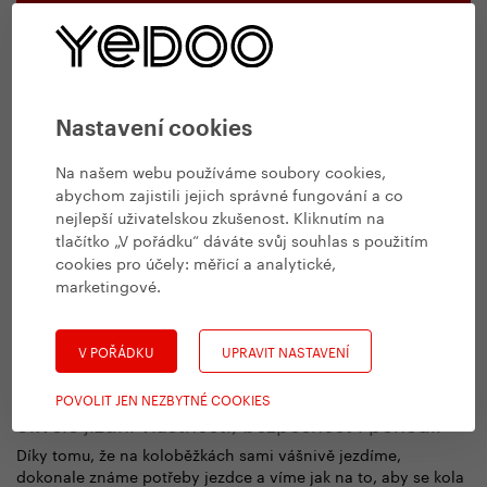
Nastavení cookies
Na našem webu používáme soubory cookies,
abychom zajistili jejich správné fungování a co
nejlepší uživatelskou zkušenost. Kliknutím na
tlačítko „V pořádku“ dáváte svůj souhlas s použitím
cookies pro účely:
měřicí a analytické,
marketingové
.
V POŘÁDKU
UPRAVIT NASTAVENÍ
Proč Yedoo?
POVOLIT JEN NEZBYTNÉ COOKIES
Skvělé jízdní vlastnosti, bezpečnost i pohodlí
Díky tomu, že na koloběžkách sami vášnivě jezdíme,
dokonale známe potřeby jezdce a víme jak na to, aby se kola