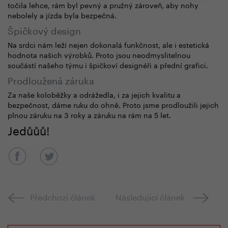
točila lehce, rám byl pevný a pružný zároveň, aby nohy
nebolely a jízda byla bezpečná.
Špičkový design
Na srdci nám leží nejen dokonalá funkčnost, ale i estetická
hodnota našich výrobků. Proto jsou neodmyslitelnou
součástí našeho týmu i špičkoví designéři a přední grafici.
Prodloužená záruka
Za naše koloběžky a odrážedla, i za
jejich kvalitu a
bezpečnost, dáme ruku
do ohně. Proto jsme
prodloužili jejich
plnou záruku na 3 roky a záruku na rám na 5 let.
Jedůůů!
Předchozí článek
Následující článek