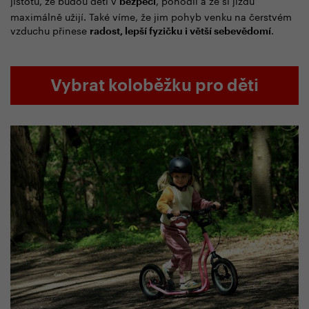
jistotu, že budou děti v
, pohodlí a že si jízdu
bezpečí
maximálně užijí. Také víme, že jim pohyb venku na čerstvém
vzduchu přinese
.
radost, lepší fyzičku i větší sebevědomí
Vybrat koloběžku pro děti