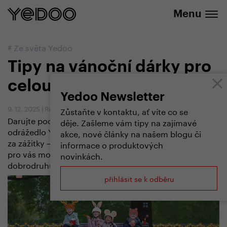
+420 737 279 592
e-shopu
Menu
#
Ze světa Yedoo
Tipy na vánoční dárky pro
celou rodinu
Yedoo Newsletter
9. 12. 2025
|
Redakce
Zůstaňte v kontaktu, ať víte co se
Darujte pod stromeček radost z jízdy! Koloběžka či
děje. Zašleme vám tipy na zajímavé
odrážedlo Yedoo bude spolehlivým parťákem na cestě
akce, nové články na našem blogu či
za zážitky – ideální dárek pro muže, ženy i děti. Máme
informace o produktových
pro vás modely pro celou rodinu, od nejmenších
novinkách.
dobrodruhů až po zapálené sportovce.
přihlásit se k odběru