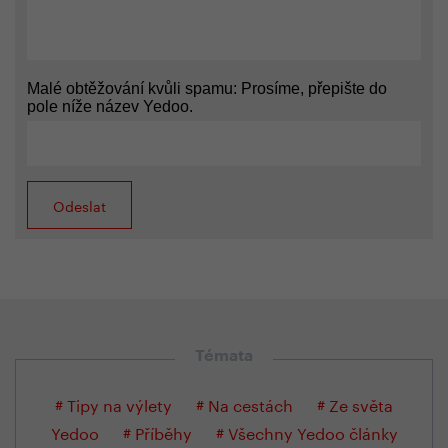
Malé obtěžování kvůli spamu: Prosíme, přepište do
pole níže název Yedoo.
Témata
# Tipy na výlety
# Na cestách
# Ze světa
Yedoo
# Příběhy
# Všechny Yedoo články