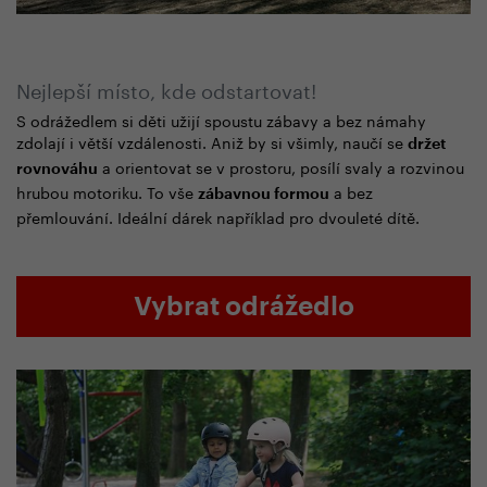
Nejlepší místo, kde odstartovat!
S odrážedlem si děti užijí spoustu zábavy a bez námahy
zdolají i větší vzdálenosti. Aniž by si všimly, naučí se
držet
a orientovat se v prostoru, posílí svaly a rozvinou
rovnováhu
hrubou motoriku. To vše
a bez
zábavnou formou
přemlouvání. Ideální dárek například pro dvouleté dítě.
Vybrat odrážedlo