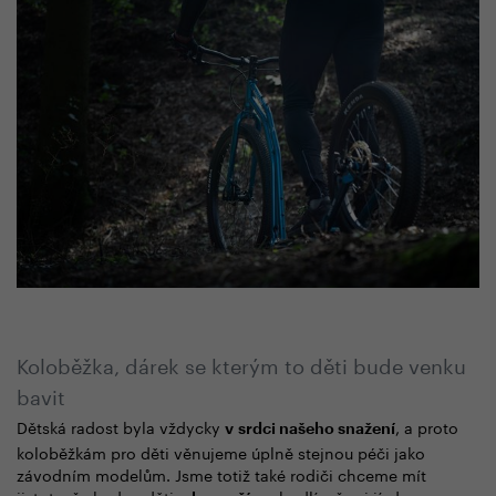
Koloběžka, dárek se kterým to děti bude venku
bavit
Dětská radost byla vždycky
, a proto
v srdci našeho snažení
koloběžkám pro děti věnujeme úplně stejnou péči jako
závodním modelům. Jsme totiž také rodiči chceme mít