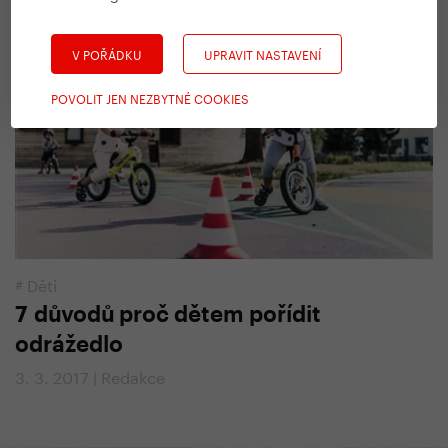
3. 6. 2018 | Vendula Kosíková
V POŘÁDKU
UPRAVIT NASTAVENÍ
POVOLIT JEN NEZBYTNÉ COOKIES
#
Děti
7 důvodů proč dětem pořídit
odrážedlo
3. 3. 2017 | Redakce