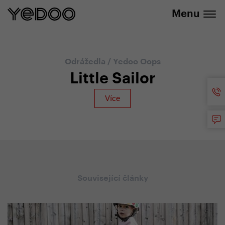
+420 737 279 592
e-shopu
Menu
Odrážedla
/
Yedoo Oops
Little Sailor
Související články