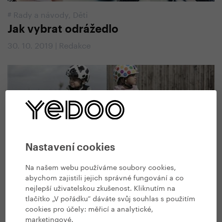
#
Rady a návody
,
Děti
Jak vybrat odrážedlo
30. 10. 2019 | Redakce
Nastavení cookies
Na našem webu používáme soubory cookies,
abychom zajistili jejich správné fungování a co
#
Ze světa Yedoo
,
Všechny Yedoo články
nejlepší uživatelskou zkušenost. Kliknutím na
Nová odrážedla. Mysleli jsme na děti
tlačítko „V pořádku“ dáváte svůj souhlas s použitím
cookies pro účely:
měřicí a analytické,
a vymysleli OOPS
marketingové
.