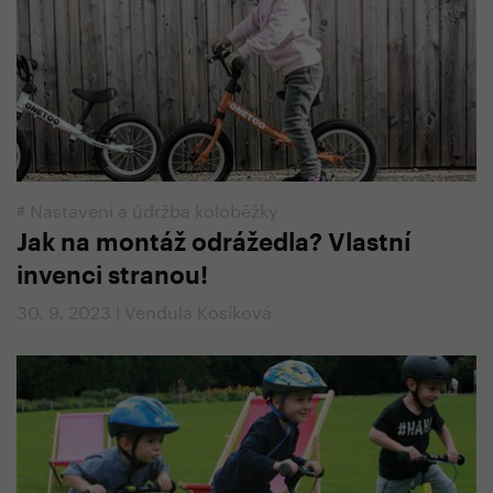
#
Nastavení a údržba koloběžky
Jak na montáž odrážedla? Vlastní
invenci stranou!
30. 9. 2023 | Vendula Kosíková