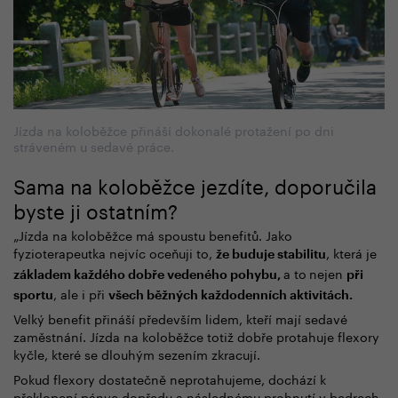
Jízda na koloběžce přináší dokonalé protažení po dni
stráveném u sedavé práce.
Sama na koloběžce jezdíte, doporučila
byste ji ostatním?
„Jízda na koloběžce má spoustu benefitů. Jako
fyzioterapeutka nejvíc oceňuji to,
, která je
že buduje stabilitu
a to
nejen
základem každého dobře vedeného pohybu,
při
, ale i při
sportu
všech běžných každodenních aktivitách.
Velký benefit přináší především lidem, kteří mají sedavé
zaměstnání. Jízda na koloběžce totiž dobře protahuje flexory
kyčle, které se dlouhým sezením zkracují.
Pokud flexory dostatečně neprotahujeme, dochází k
překlopení pánve dopředu a následnému prohnutí v bedrech,