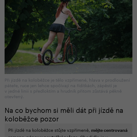
Při jízdě na koloběžce je tělo vzpřímené, hlava v prodloužení
páteře, ruce jen lehce spočívají na řídítkách, zápěstí je
v jedné linii s předloktím a hrudník přitom zůstává pěkně
otevřený.
Na co bychom si měli dát při jízdě na
koloběžce pozor
Při jízdě na koloběžce stůjte vzpřímeně,
mějte centrovaná
. Chodidlo je v