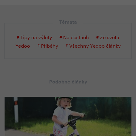
Témata
# Tipy na výlety
# Na cestách
# Ze světa
Yedoo
# Příběhy
# Všechny Yedoo články
Podobné články