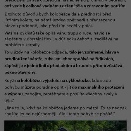
což vede k celkově vadnému držení těla a zdravotním potížím.
Z tohoto důvodu bych koloběžce dala přednost i před
jízdním kolem, na němž jezdec opět sedí s předsazenou
hlavou podobně, jako před tím seděl v práci.
Většina cyklistů také opírá váhu trupu o ruce, navíc se
zápěstím v dorzální flexi, v důsledku čehož si zadělává na
problém s karpály.
To u jízdy na koloběžce odpadá,
tělo je vzpřímené, hlava v
prodloužení páteře, ruka jen lehce spočívá na řídítkách,
zápěstí je v jedné linii s předloktím a hrudník přitom zůstává
.
pěkně otevřený
Když
, kde se do
na koloběžce vyjedete na cyklostezku
pohybu můžete pořádně opřít -
jít do maximálního protažení
, zapojíte, protáhnete a posílíte všechny svaly v
a výponu
těle.“
„Jiné to je, když na koloběžce jedeme po městě. To se naopak
snažíte jet co nejúsporněji. Ale i tento pohyb se počítá.“