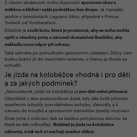
Z vlastní zkušenosti mohu doporučit
sportovní obuv s
. Já nejraději
měkkou a klidně i vyšší podrážkou bez dropu
jezdím v bosobotách Leguano Aktiv, případně v Primus
Trailech od Vivobarefoot.
Důležité je
zvolit botu, která je prostorná, aby se noha mohla
opřít o všechny prsty a zároveň dostatečně flexibilní, aby
nekladla noze odpor při odrazu.
Také sáhněte po pohodlném sportovním oblečení. Džíny vám
budou bránit jít do maximální extenze, o kterou je škoda se
ochudit.
Je jízda na koloběžce vhodná i pro děti
a za jakých podmínek?
„Samozřejmě, jízda na koloběžce je
.
pro děti velmi přínosná
Obzvláště v této
postcovidové
době, kdy děti kvůli přísným
opatřením odvykly pravidelnému pohybu, zlenivěly a k
návratu do kroužků a sportovním tréninkům ztratily motivaci.
Dnes jsme v ordinaci rádi za každou pohybovou aktivitu, ke
které se děti odhodlají.
Naštěstí je jízda na koloběžce
zábavná, a tak se k ní nechají snadno zlákat.