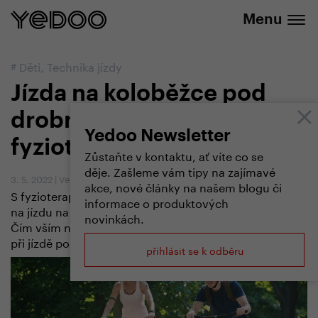
+420 737 279 592
e-shopu
Menu
#
Děti
,
Technika jízdy
Jízda na koloběžce pod
drobnohledem
Yedoo Newsletter
fyzioterapeutky
Zůstaňte v kontaktu, ať víte co se
děje. Zašleme vám tipy na zajímavé
3. 5. 2022
|
Vendula Kosíková
akce, nové články na našem blogu či
S fyzioterapeutkou Editou Proškovou jsme se podívali
informace o produktových
na jízdu na koloběžce – na její zdravotní přínosy i rizika.
novinkách.
Čím vším nám může prospět, na co bychom si měli dát
při jízdě pozor a na co dohlédnout u dětí?
přihlásit se k odběru