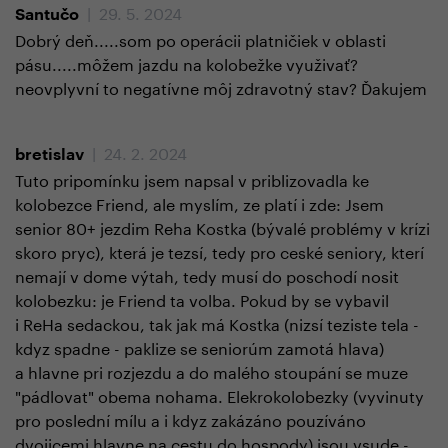
| 29. 5. 2024
Santučo
Dobrý deň.....som po operácii platničiek v oblasti
pásu.....môžem jazdu na kolobežke využivať?
neovplyvní to negatívne môj zdravotný stav? Ďakujem
| 24. 2. 2024
bretislav
Tuto pripomínku jsem napsal v priblizovadla ke
kolobezce Friend, ale myslím, ze platí i zde: Jsem
senior 80+ jezdim Reha Kostka (bývalé problémy v krízi
skoro pryc), která je tezsí, tedy pro ceské seniory, kterí
nemají v dome výtah, tedy musí do poschodí nosit
kolobezku: je Friend ta volba. Pokud by se vybavil
i ReHa sedackou, tak jak má Kostka (nizsí teziste tela -
kdyz spadne - paklize se seniorúm zamotá hlava)
a hlavne pri rozjezdu a do malého stoupání se muze
"pádlovat" obema nohama. Elekrokolobezky (vyvinuty
pro poslední mílu a i kdyz zakázáno pouzíváno
dvojicemi hlavne na cestu do hospody) jsou vsude -