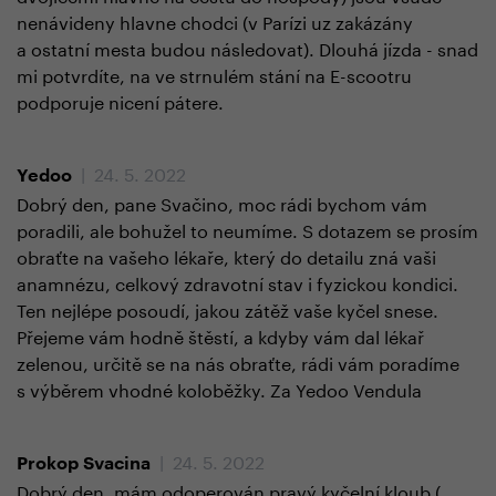
nenávideny hlavne chodci (v Parízi uz zakázány
a ostatní mesta budou následovat). Dlouhá jízda - snad
mi potvrdíte, na ve strnulém stání na E-scootru
podporuje nicení pátere.
| 24. 5. 2022
Yedoo
Dobrý den, pane Svačino, moc rádi bychom vám
poradili, ale bohužel to neumíme. S dotazem se prosím
obraťte na vašeho lékaře, který do detailu zná vaši
anamnézu, celkový zdravotní stav i fyzickou kondici.
Ten nejlépe posoudí, jakou zátěž vaše kyčel snese.
Přejeme vám hodně štěstí, a kdyby vám dal lékař
zelenou, určitě se na nás obraťte, rádi vám poradíme
s výběrem vhodné koloběžky. Za Yedoo Vendula
| 24. 5. 2022
Prokop Svacina
Dobrý den, mám odoperován pravý kyčelní kloub (