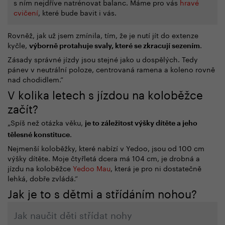
s ním nejdříve natrénovat balanc. Máme pro vás
hravé
cvičení
, které bude bavit i vás.
Rovněž, jak už jsem zmínila, tím, že je nutí jít do extenze
kyčle,
.
výborně protahuje svaly, které se zkracují sezením
Zásady správné jízdy jsou stejné jako u dospělých. Tedy
pánev v neutrální poloze, centrovaná ramena a koleno rovně
nad chodidlem.“
V kolika letech s jízdou na koloběžce
začít?
„Spíš než otázka věku,
je to záležitost výšky dítěte a jeho
.
tělesné konstituce
Nejmenší koloběžky, které nabízí v Yedoo, jsou od 100 cm
výšky dítěte. Moje čtyřletá dcera má 104 cm, je drobná a
jízdu na koloběžce
Yedoo Mau
, která je pro ni dostatečně
lehká, dobře zvládá.“
Jak je to s dětmi a střídáním nohou?
Jak naučit děti střídat nohy