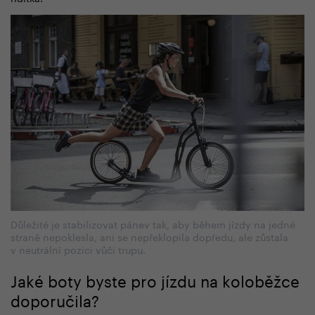
Důležité je stabilizovat pánev tak, aby během jízdy na jedné
straně nepoklesla, ani se nepřeklopila dopředu, ale zůstala
v neutrální pozici vůči trupu.
Jaké boty byste pro jízdu na koloběžce
doporučila?