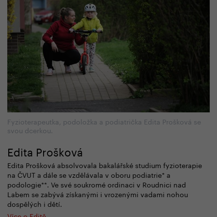
Fyzioterapeutka, podoložka a podiatrička Edita Prošková se
svou dcerkou.
Edita Prošková
Edita Prošková absolvovala bakalářské studium fyzioterapie
na ČVUT a dále se vzdělávala v oboru podiatrie* a
podologie**. Ve své soukromé ordinaci v Roudnici nad
Labem se zabývá získanými i vrozenými vadami nohou
dospělých i dětí.
Více o Editě