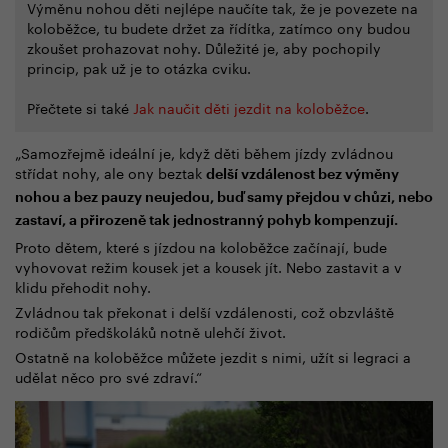
Výměnu nohou děti nejlépe naučíte tak, že je povezete na
koloběžce, tu budete držet za řídítka, zatímco ony budou
zkoušet prohazovat nohy. Důležité je, aby pochopily
princip, pak už je to otázka cviku.
Přečtete si také
Jak naučit děti jezdit na koloběžce
.
„Samozřejmě ideální je, když děti během jízdy zvládnou
střídat nohy, ale ony beztak
delší vzdálenost bez výměny
nohou a bez pauzy neujedou, buď samy přejdou v chůzi, nebo
zastaví, a přirozeně tak jednostranný pohyb kompenzují.
Proto dětem, které s jízdou na koloběžce začínají, bude
vyhovovat režim kousek jet a kousek jít. Nebo zastavit a v
klidu přehodit nohy.
Zvládnou tak překonat i delší vzdálenosti, což obzvláště
rodičům předškoláků notně ulehčí život.
Ostatně na koloběžce můžete jezdit s nimi, užít si legraci a
udělat něco pro své zdraví.“