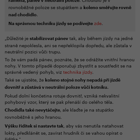
ramena, pánev v neutrální poloze
rovnoběžné poloze se stupátkem a
koleno směřujte rovně
.
nad chodidlo
zde
.
Na správnou techniku jízdy se podívejte
„Důležité je
tak, aby během jízdy na jedné
stabilizovat pánev
straně nepoklesla, ani se nepřeklopila dopředu, ale zůstala v
neutrální pozici vůči trupu.
To že vám padá pánev, poznáte, že se odrážíte vnitřní hranou
nohy. V tomto případě doporučuji zbystřit a soustředit se na
správně vedený pohyb, viz
technika jízdy
.
Také se ujistěte, že
koleno stojné nohy nepadá při jízdě
dovnitř a zůstává v neutrální poloze vůči kotníku.
Pokud dolní končetina rotuje dovnitř, vzniká nekvalitní
pohybový vzor, který se pak přenáší do celého těla.
, ale klaďte je na stupátko
Chodidla také nevytáčejte
rovnoběžně s jeho hranou.
, aby vás nenutila natahovat
Výšku řídítek si nastavte tak
lokty, předklánět se, zavírat hrudník či se vahou opírat o
řídítka."