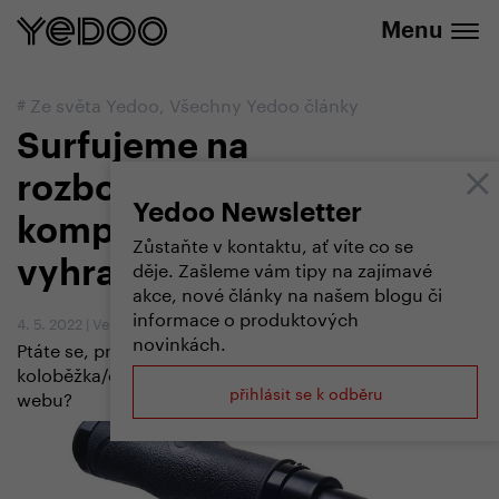
+420 737 279 592
e-shopu
Menu
#
Ze světa Yedoo
,
Všechny Yedoo články
Surfujeme na
rozbouřeném moři
Yedoo Newsletter
komponent aneb Změna
Zůstaňte v kontaktu, ať víte co se
děje. Zašleme vám tipy na zajímavé
vyhrazena
akce, nové články na našem blogu či
informace o produktových
4. 5. 2022
|
Vendula Kosíková
novinkách.
Ptáte se, proč má vámi zakoupená
koloběžka/odrážedlo jiné komponenty, než uvádíme na
přihlásit se k odběru
webu?