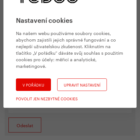
Nastavení cookies
Na našem webu používáme soubory cookies,
abychom zajistili jejich správné fungování a co
nejlepší uživatelskou zkušenost. Kliknutím na
tlačítko „V pořádku“ dáváte svůj souhlas s použitím
cookies pro účely:
měřicí a analytické,
marketingové
.
V POŘÁDKU
UPRAVIT NASTAVENÍ
Malé obtěžování kvůli spamu: Prosíme, přepište do
pole níže název Yedoo.
POVOLIT JEN NEZBYTNÉ COOKIES