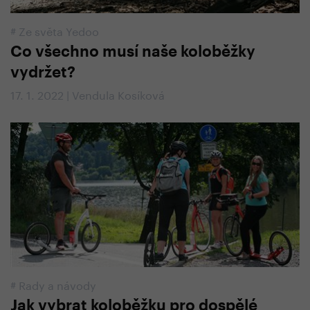
#
Ze světa Yedoo
Co všechno musí naše koloběžky
vydržet?
17. 1. 2022 | Vendula Kosíková
#
Rady a návody
Jak vybrat koloběžku pro dospělé