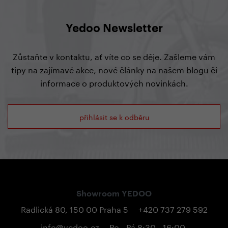
Yedoo Newsletter
Zůstaňte v kontaktu, ať víte co se děje. Zašleme vám
tipy na zajímavé akce, nové články na našem blogu či
informace o produktových novinkách.
přihlásit se k odběru
Showroom YEDOO
Radlická 80, 150 00 Praha 5
+420 737 279 592
info@yedoo.cz
Po - Pá 8:30 - 16:00