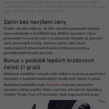
Abychom uspokojili váš zájem a zajistili dostupnost našich
produktů na trhu, museli jsme oželet některé detaily, jako jsou
např. reflexní prvky na pneumatikách.
Zatím bez navýšení ceny
Potěšit vás ale může to, že díky výměně pneumatik zůstala
cena odrážedel a koloběžek bez dalšího navýšení. Cena
pneumatik Innova se totiž v současnosti dostala na původní
cenu pneumatik Kenda, zatímco cena v této chvíli
nedostupných pneumatik Kenda notně povyrostla a
pravděpodobně ještě poroste.
Bonus v podobě lepších brzdových
čelistí či gripů
Některým modelům naopak přálo štěstí a mohou se pochlubit
bonusem v podobě kvalitnějších brzdových čelistí či gripů.
Například koloběžky řady
Numbers
mají bez cenového
navýšení čelisti značky Tektro namísto původních Sparkle a
modely Three, Four a Five získaly lepší ergonomické gripy.