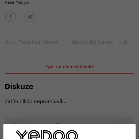
Vaše Yedoo
Předchozí článek
Následující článek
Zpět na přehled článků
Diskuze
Zatím nikdo nepromluvil...
Přidat komentář