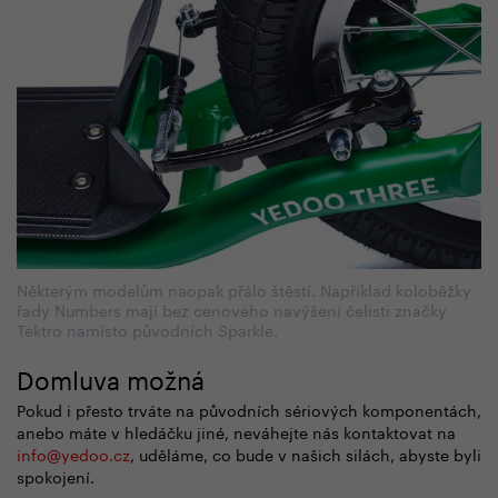
Některým modelům naopak přálo štěstí. Například koloběžky
řady Numbers mají bez cenového navýšení čelisti značky
Tektro namísto původních Sparkle.
Domluva možná
Pokud i přesto trváte na původních sériových komponentách,
anebo máte v hledáčku jiné, neváhejte nás kontaktovat na
info
@
yedoo.cz
, uděláme, co bude v našich silách, abyste byli
spokojení.