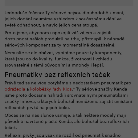
Jednoduše řečeno: Ty sériové nejsou dlouhodobě k mání,
jejich dodání neumíme vzhledem k současnému dění ve
světě odhadnout, a navíc jejich cena stoupá.
Proto jsme, abychom uspokojili váš zájem a zajistili
dostupnost našich produktů na trhu, přistoupili k náhradě
sériových komponent za ty momentálně dosažitelné.
Nemusíte se ale obávat, vybíráme pouze ty komponenty,
které jsou co do kvality, funkce, životnosti i vzhledu
srovnatelné s těmi původními a mnohdy i lepší.
Pneumatiky bez reflexních teček
Právě teď se nejvíce potýkáme s nedostatkem pneumatik pro
odrážedla
a
koloběžky řady Kids
.* Ty sériové značky Kenda
jsme proto dočasně nahradili srovnatelnými pneumatikami
značky Innova, u kterých bohužel nemůžeme zajistit umístění
reflexních prvků na jejich boku.
Občas se na nás slunce usměje, a tak některé modely mají
původně navržené pláště Kenda, ale bohužel bez reflexních
teček.
Reflexní prvky jsou však na rozdíl od pneumatik snadno