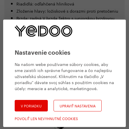
Riadidlá: odľahčená hliníková
Zloženie hlavy:
ložiskové s dorazmi proti pretočeniu
Brzda: zadná V brzda Tektro s juniorskou brzdovou
páčkou Tektro
Reflexné prvky: na prebale riadidiel a pneumatikách
Odrážadlo
Yedoo TooToo
je síce oceľové, ale jeho váha sa
Nastavenie cookies
pohybuje stále veľmi nízko. Má anatomické sedlo, rukoväte
Na našom webe používame súbory cookies, aby
s vystuženými koncami pre maximálnu bezpečnosť či
funkčnú brzdu so skvele prevodovanou juniorskou brzdovou
sme zaistili ich správne fungovanie a čo najlepšiu
páčkou a ďalšie technické vychytávky, ako sú dorazy proti
užívateľskú skúsenosť. Kliknutím na tlačidlo „V
pretočeniu riadidiel či reflexné prvky.
poriadku“ dávate svoj súhlas s použitím cookies na
účely:
meracie a analytické, marketingové
.
V PORIADKU
UPRAVIŤ NASTAVENIA
POVOLIŤ LEN NEVYHNUTNÉ COOKIES