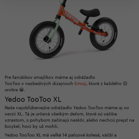
Pre fanúšikov smajlíkov máme aj odrážadlo
TooToo
v nezbedných dizajnoch
Emoji
, ktoré z každého ☹️
urobia 😀.
Yedoo TooToo XL
Naše najobľúbenejšie odrážadlo Yedoo TooToo máme aj vo
verzii XL. Tá je určená všetkým deťom, ktoré sú väčšie
vzrastom, s pohybom začínajú neskôr, alebo nechcú prejsť na
bicykel, hoci by už mohli.
Yedoo TooToo XL má veľké 14 palcové kolesá, väčší a