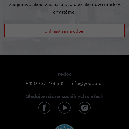
zaujímavé akcie vás čakajú, alebo aké nové modely
chystáme.
prihlásiť sa na odber
Yedoo
+420 737 279 592
info@yedoo.cz
Sledujte nás na sociálnych sieťach