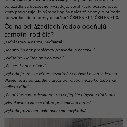
Certifikácia bezpečnosti a kvality
odrážadlá sú bezpečné, vyžadujte certifikáciu bezpečnosti,
ktorá potvrdzuje, že výrobok spĺňa náležité normy. V prípade
odrážadiel ide o normy označené ČSN EN 71-1, ČSN EN 71-3.
Čo na odrážadlách Yedoo oceňujú
samotní rodičia?
„Odrážadlo je naozaj nádherné.“
„Manžel ho bez problémov poskladal a nastavil.“
„Viditeľne kvalitné spracovanie.“
„Pevné, žiadne plasty.“
„Výhoda je, že syn vôbec nezadrháva nohami o zadné koleso.
Skvelé je, že odrážadlo s dieťaťom rastie, môže ho teda mať
celkom dlho.“
„Po dôkladnom prieskume trhu najlepšie bicyklo-odrážadlo.“
„Nafukovacie kolesá dobre prekonávajú terén.“
„Výhoda je, že som ešte nenašiel nevýhodu.“