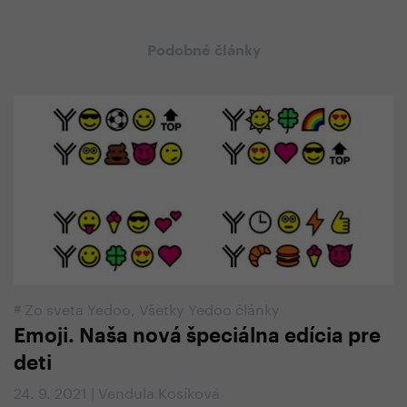
Podobné články
#
Zo sveta Yedoo
,
Všetky Yedoo články
Emoji. Naša nová špeciálna edícia pre
deti
24. 9. 2021 | Vendula Kosíková