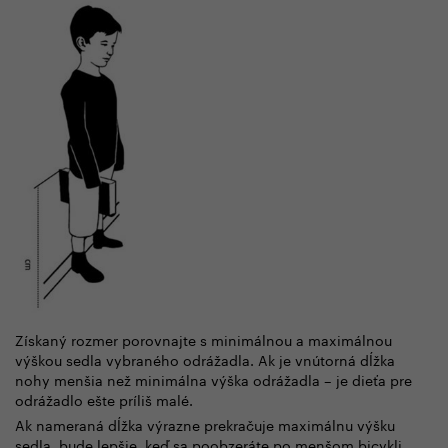
Získaný rozmer porovnajte s minimálnou a maximálnou
výškou sedla vybraného odrážadla. Ak je vnútorná dĺžka
nohy menšia než minimálna výška odrážadla – je dieťa pre
odrážadlo ešte príliš malé.
Ak nameraná dĺžka výrazne prekračuje maximálnu výšku
sedla, bude lepšie, keď sa poobzeráte po menšom bicykli