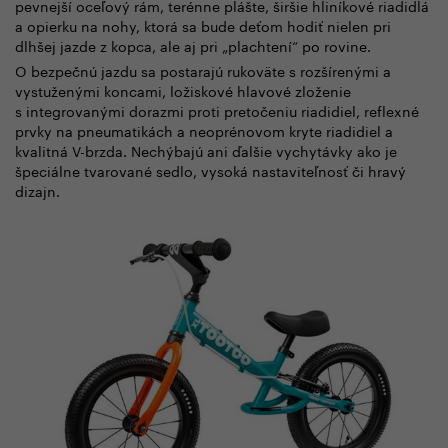
pevnejší oceľový rám, terénne plášte, širšie hliníkové riadidlá
a opierku na nohy, ktorá sa bude deťom hodiť nielen pri
dlhšej jazde z kopca, ale aj pri „plachtení“ po rovine.
O bezpečnú jazdu sa postarajú rukoväte s rozšírenými a
vystuženými koncami, ložiskové hlavové zloženie
s integrovanými dorazmi proti pretočeniu riadidiel, reflexné
prvky na pneumatikách a neoprénovom kryte riadidiel a
kvalitná V-brzda. Nechýbajú ani ďalšie vychytávky ako je
špeciálne tvarované sedlo, vysoká nastaviteľnosť či hravý
dizajn.