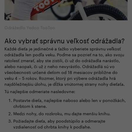
Odrážedlo Yedoo TooToo
Ako vybrať správnu veľkosť odrážadla?
Každé dieťa je jedinečné a ťažko vyberiete správnu veľkosť
odrážadla len podľa veku. Poďme sa pozrieť na to, ako svoju
ratolesť zmerať, aby ste zistili, či už do odrážadla narástlo,
alebo naopak, či už z neho nevyrástlo. Odrážadlá sú vo
všeobecnosti určené deťom od 18 mesiacov približne do
veku 4 – 5 rokov. Rozmer, ktorý pri výbere odrážadla hrá
najdôležitejšiu úlohu, je dĺžka vnútornej strany nohy dieťaťa.
Tú najlepšie odmeriate nasledovne:
Postavte dieťa, najlepšie naboso alebo len v ponožkách,
chrbtom k stene.
Medzi nohy, do rozkroku, mu dajte menšiu knihu.
Požiadajte dieťa, aby poodstúpilo a odmerajte
vzdialenosť od chrbta knihy k podlahe.