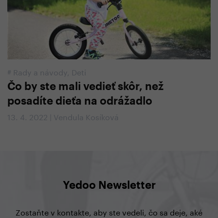
#
Rady a návody
,
Deti
Čo by ste mali vedieť skôr, než
posadíte dieťa na odrážadlo
13. 4. 2022 | Vendula Kosíková
Yedoo Newsletter
Zostaňte v kontakte, aby ste vedeli, čo sa deje, aké