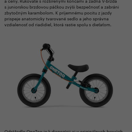
a ceny. Rukoväte s rozšírenými koncami a zadná V-brzda
s juniorskou brzdovou páčkou zvýši bezpečnosť a zabráni
zbytočným karambolom. K príjemnému pocitu z jazdy
prispeje anatomicky tvarované sedlo a jeho správna
vzdialenosť od riadidiel, ktorá rastie spolu s dieťaťom.
Odrážadlo OneToo je k dispozícii aj v originálnych hravých