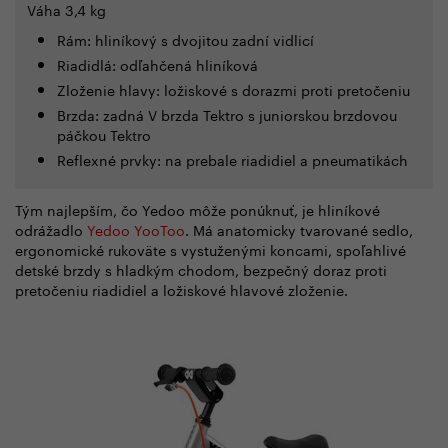
Váha 3,4 kg
Rám: hliníkový s dvojitou zadní vidlicí
Riadidlá: odľahčená hliníková
Zloženie hlavy:
ložiskové s dorazmi proti pretočeniu
Brzda: zadná
V brzda Tektro s juniorskou brzdovou
páčkou
Tektro
Reflexné prvky: na prebale riadidiel a pneumatikách
Tým najlepším, čo Yedoo môže ponúknuť, je hliníkové
odrážadlo
Yedoo YooToo
. Má anatomicky tvarované sedlo,
ergonomické rukoväte s vystuženými koncami, spoľahlivé
detské brzdy s hladkým chodom, bezpečný doraz proti
pretočeniu riadidiel a ložiskové hlavové zloženie.