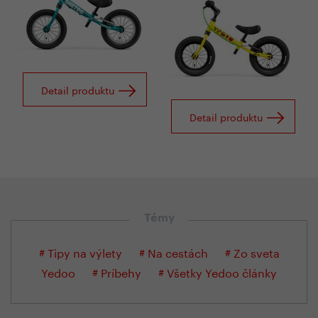
Detail produktu
Detail produktu
Témy
# Tipy na výlety
# Na cestách
# Zo sveta
Yedoo
# Príbehy
# Všetky Yedoo články