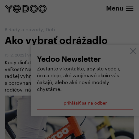
+420 737 279 592
e-shope
Menu
#
Rady a návody
,
Deti
Ako vybrať odrážadlo
15. 2. 2022
|
Vendula Kosíková
Yedoo Newsletter
Kedy dieťaťu kúpiť odrážadlo? Ako vybrať správnu
Zostaňte v kontakte, aby ste vedeli,
veľkosť? Na aké parametre sa zamerať a čomu sa
čo sa deje, aké zaujímavé akcie vás
radšej vyhnúť? Odpovede na tieto otázky, spolu
čakajú, alebo aké nové modely
s porovnaním odrážadiel Yedoo a skúsenosťami
chystáme.
rodičov, nájdete v nasledujúcom článku.
prihlásiť sa na odber