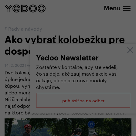
+420 737 279 592
e-shope
Menu
#
Rady a návody
Ako vybrať kolobežku pre
dospelých
Yedoo Newsletter
14. 2. 2022
|
Vendula Kosíková
Zostaňte v kontakte, aby ste vedeli,
Dve kolesá, rám a riadidlá. Na prvý pohľad vyzerá
čo sa deje, aké zaujímavé akcie vás
úplne jednoducho, ale keď začnete rozmýšľať nad jej
čakajú, alebo aké nové modely
kúpou, vynoria sa mnohé otázky: Sú lepšie väčšie
chystáme.
alebo menšie kolesá? Hliníkový alebo oceľový rám?
Nižšia alebo vyššia výška nášľapu?… Pomôžeme vám
prihlásiť sa na odber
nájsť odpovede a vysvetliť najdôležitejšie parametre,
na ktoré by ste sa pri výbere kolobežky mali zamerať.