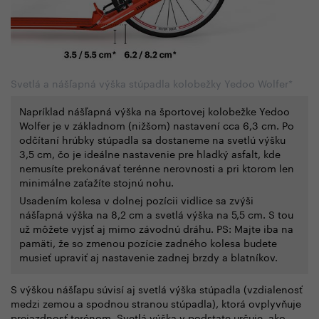
Svetlá a nášľapná výška stúpadla kolobežky Yedoo Wolfer*
Napríklad nášľapná výška na športovej kolobežke Yedoo
Wolfer je v základnom (nižšom) nastavení cca 6,3 cm. Po
odčítaní hrúbky stúpadla sa dostaneme na svetlú výšku
3,5 cm, čo je ideálne nastavenie pre hladký asfalt, kde
nemusíte prekonávať terénne nerovnosti a pri ktorom len
minimálne zaťažíte stojnú nohu.
Usadením kolesa v dolnej pozícii vidlice sa zvýši
nášľapná výška na 8,2 cm a svetlá výška na 5,5 cm. S tou
už môžete vyjsť aj mimo závodnú dráhu. PS: Majte iba na
pamäti, že so zmenou pozície zadného kolesa budete
musieť upraviť aj nastavenie zadnej brzdy a blatníkov.
S výškou nášľapu súvisí aj svetlá výška stúpadla (vzdialenosť
medzi zemou a spodnou stranou stúpadla), ktorá ovplyvňuje
prejazdnosť terénom. Svetlá výška v podstate určuje, ako