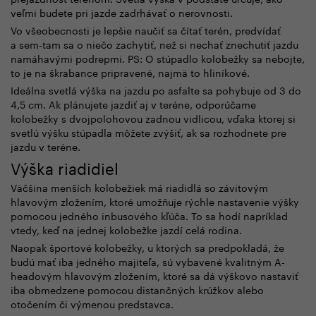
veľmi budete pri jazde zadrhávať o nerovnosti.
Vo všeobecnosti je lepšie naučiť sa čítať terén, predvídať
a sem-tam sa o niečo zachytiť, než si nechať znechutiť jazdu
namáhavými podrepmi. PS: O stúpadlo kolobežky sa nebojte,
to je na škrabance pripravené, najmä to hliníkové.
Ideálna svetlá výška na jazdu po asfalte sa pohybuje od 3 do
4,5 cm. Ak plánujete jazdiť aj v teréne, odporúčame
kolobežky s dvojpolohovou zadnou vidlicou, vďaka ktorej si
svetlú výšku stúpadla môžete zvýšiť, ak sa rozhodnete pre
jazdu v teréne.
Výška riadidiel
Väčšina menších kolobežiek má riadidlá so závitovým
hlavovým zložením, ktoré umožňuje rýchle nastavenie výšky
pomocou jedného inbusového kľúča. To sa hodí napríklad
vtedy, keď na jednej kolobežke jazdí celá rodina.
Naopak športové kolobežky, u ktorých sa predpokladá, že
budú mať iba jedného majiteľa, sú vybavené kvalitným A-
headovým hlavovým zložením, ktoré sa dá výškovo nastaviť
iba obmedzene pomocou distančných krúžkov alebo
otočením či výmenou predstavca.