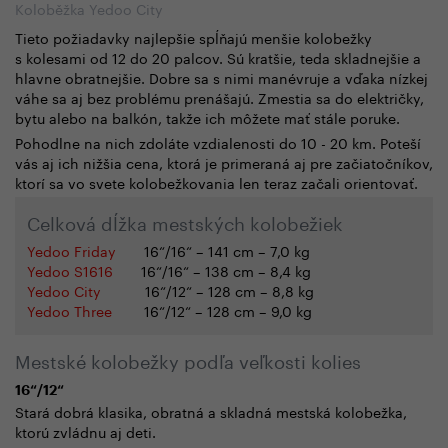
Koloběžka Yedoo City
Tieto požiadavky najlepšie spĺňajú menšie kolobežky
s kolesami od 12 do 20 palcov. Sú kratšie, teda skladnejšie a
hlavne obratnejšie. Dobre sa s nimi manévruje a vďaka nízkej
váhe sa aj bez problému prenášajú. Zmestia sa do električky,
bytu alebo na balkón, takže ich môžete mať stále poruke.
Pohodlne na nich zdoláte vzdialenosti do 10 - 20 km. Poteší
vás aj ich nižšia cena, ktorá je primeraná aj pre začiatočníkov,
ktorí sa vo svete kolobežkovania len teraz začali orientovať.
Celková dĺžka mestských kolobežiek
Yedoo Friday
16“/16“
–
141 cm
– 7,0 kg
Yedoo S1616
16“/16“
–
138 cm
– 8,4 kg
Yedoo City
16“/12“
–
128 cm
– 8,8 kg
Yedoo Three
16“/12“ – 128 cm – 9,0 kg
Mestské kolobežky podľa veľkosti kolies
16“/12“
Stará dobrá klasika, obratná a skladná mestská kolobežka,
ktorú zvládnu aj deti.