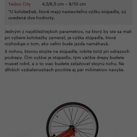
Yedoo City
4,5/6,5 cm – 8/10 cm
*U kolobežiek, ktoré majú nastaviteľnú výšku stúpadla, sú
uvedené dve hodnoty.
Jedným z najdôležitejších parametrov, na ktorý by ste sa mali
pri výbere kolobežky zamerať, je výška stúpadla, ktorá
rozhoduje o tom, ako veľmi bude jazda namáhavá.
S nohou, ktorou stojíte na stúpadle, robíte totiž pri odrazoch
podrepy. Čím vyššie je stúpadlo, tým väčšie drepy budete
musieť robiť, a o to viac budete zaťažovať stojnú nohu. Na
dlhších vzdialenostiach pocítite aj pár milimetrov navyše.