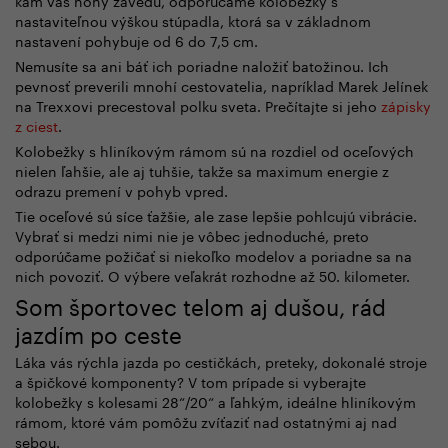
kam vás nohy zavedú, odporúčame kolobežky s
nastaviteľnou výškou stúpadla, ktorá sa v základnom
nastavení pohybuje od 6 do 7,5 cm.
Nemusíte sa ani báť ich poriadne naložiť batožinou. Ich
pevnosť preverili mnohí cestovatelia, napríklad Marek Jelínek
na Trexxovi precestoval polku sveta. Prečítajte si jeho
zápisky
z ciest
.
Kolobežky s hliníkovým rámom sú na rozdiel od oceľových
nielen ľahšie, ale aj tuhšie, takže sa maximum energie z
odrazu premení v pohyb vpred.
Tie oceľové sú síce ťažšie, ale zase lepšie pohlcujú vibrácie.
Vybrať si medzi nimi nie je vôbec jednoduché, preto
odporúčame požičať si niekoľko modelov a poriadne sa na
nich povoziť. O výbere veľakrát rozhodne až 50. kilometer.
Som športovec telom aj dušou, rád
jazdím po ceste
Láka vás rýchla jazda po cestičkách, preteky, dokonalé stroje
a špičkové komponenty? V tom prípade si vyberajte
kolobežky s kolesami 28“/20“ a ľahkým, ideálne hliníkovým
rámom, ktoré vám pomôžu zvíťaziť nad ostatnými aj nad
sebou.