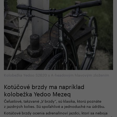
Kolobežka Yedoo S2620 s A-headovým hlavovým zložením
Kotúčové brzdy ma napríklad
kolobežka Yedoo Mezeq
Čeľusťové, takzvané „V brzdy“, sú klasika, ktorú poznáte
z jazdných kolies. Sú spoľahlivé a jednoduché na údržbu.
Kotúčové brzdy ocenia adrenalínoví jazdci, ktorí sa neboja