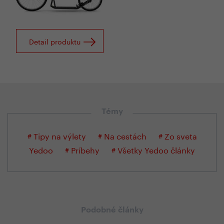
Detail produktu
Témy
# Tipy na výlety
# Na cestách
# Zo sveta
Yedoo
# Príbehy
# Všetky Yedoo články
Podobné články