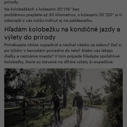
prírody.
Na kolobežkách s kolesami 20“/16“ bez
problémov prejdete až 30 kilometrov, s kolesami 20“/20“ si tí
zdatnejší z vás môžu trúfnuť aj na päťdesiatku.
Hľadám kolobežku na kondičné jazdy a
výlety do prírody
Potrebujete občas vypadnúť a nechať všetko za sebou? Dať si
po týždni v kancelárii poriadne do tela? Alebo vás lákajú
diaľky a neznáme miesta? V tom prípade hľadajte spoľahlivé
kolobežky, ktoré sú stavané na dlhšie výlety či expedície.