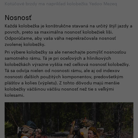
Kotúčové brzdy ma napríklad kolobežka Yedoo Mezeq
Nosnosť
Každá kolobežka je konštrukčne stavaná na určitý štýl jazdy a
povrch, preto sa maximálna nosnosť kolobežiek líši.
Odporúčame, aby vaša váha neprekračovala nosnosť
zvolenej kolobežky.
Pri výbere kolobežky sa ale nenechajte pomýliť nosnosťou
samotného rámu. Tá je pri oceľových a hliníkových
kolobežkách výrazne vyššia než celková nosnosť kolobežky.
Tá sa odvíja nielen od nosnosti rámu, ale aj od indexov
nosnosti ďalších použitých komponentov, predovšetkým
plášťov a kolies (výpletu). Z tohto dôvodu majú menšie
kolobežky väčšinou väčšiu nosnosť než tie s veľkými
kolesami.