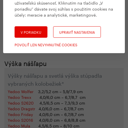
užívateľskú skúsenosť. Kliknutím na tlačidlo „V
poriadku“ dávate svoj súhlas s použitím cookies na
účely:
meracie a analytické, marketingové
.
V PORIADKU
UPRAVIŤ NASTAVENIA
POVOLIŤ LEN NEVYHNUTNÉ COOKIES
Kolobežka s hliníkovým rámom Yedoo Wolfer
Výška nášľapu
Výšky nášľapu a svetlá výška stúpadla
vybraných kolobežiek*
Yedoo Wolfer
3,2/5,2 cm
–
5,9/7,9 cm
Yedoo Trexx
4,0/6,0 cm
–
6,7/8,7 cm
Yedoo S2620
4,5/6,5 cm
–
7,3/9,3 cm
Yedoo Dragstr
4,0/6,0 cm
–
6,7/8,7 cm
Yedoo Friday
4,0/6,0 cm – 6,7/8,7 cm
Yedoo S2016
4,0/6,0 cm – 6,8/8,8 cm
Yedoo Mula
4,5/6,5 cm – 8/10 cm