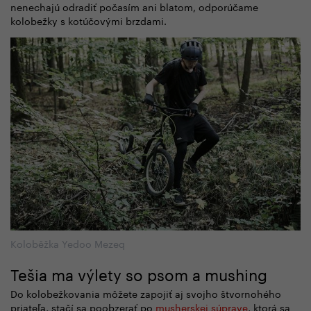
nenechajú odradiť počasím ani blatom, odporúčame
kolobežky s kotúčovými brzdami.
Koloběžka Yedoo Mezeq
Tešia ma výlety so psom a mushing
Do kolobežkovania môžete zapojiť aj svojho štvornohého
priateľa, stačí sa poobzerať po
musherskej súprave
, ktorá sa