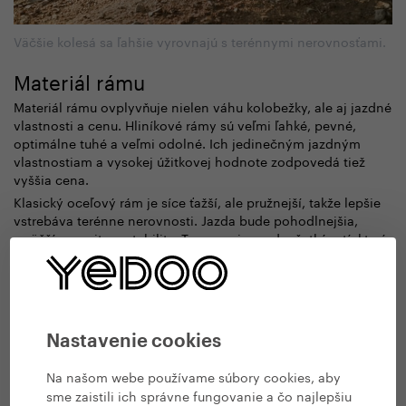
Väčšie kolesá sa ľahšie vyrovnajú s terénnymi nerovnosťami.
Materiál rámu
Materiál rámu ovplyvňuje nielen váhu kolobežky, ale aj jazdné
vlastnosti a cenu. Hliníkové rámy sú veľmi ľahké, pevné,
optimálne tuhé a veľmi odolné. Ich jedinečným jazdným
vlastnostiam a vysokej úžitkovej hodnote zodpovedá tiež
vyššia cena.
Klasický oceľový rám je síce ťažší, ale pružnejší, takže lepšie
vstrebáva terénne nerovnosti. Jazda bude pohodlnejšia,
s väčším pocitom stability. Ten ocenia predovšetkým tí, ktorí
s jazdou na kolobežke iba začínajú. Radosť vám urobí aj jeho
nižšia cena.
Nastavenie cookies
Na našom webe používame súbory cookies, aby
sme zaistili ich správne fungovanie a čo najlepšiu