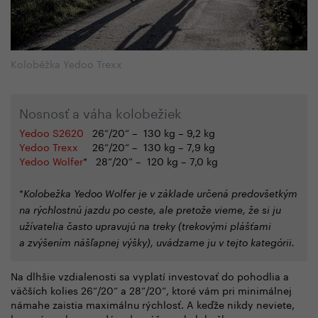
Koloběžka Yedoo Trexx
Nosnosť a váha kolobežiek
Yedoo S2620
26“/20“
–
130 kg
– 9,2 kg
Yedoo Trexx
26“/20“
–
130 kg
– 7,9 kg
Yedoo Wolfer
* 28“/20“
–
120 kg
– 7,0 kg
*
Kolobežka Yedoo Wolfer je v základe určená predovšetkým
na rýchlostnú jazdu po ceste, ale pretože vieme, že si ju
užívatelia často upravujú na treky (trekovými plášťami
a zvýšením nášľapnej výšky), uvádzame ju v tejto kategórii.
Na dlhšie vzdialenosti sa vyplatí investovať do pohodlia a
väčších kolies 26“/20“ a 28“/20“, ktoré vám pri minimálnej
námahe zaistia maximálnu rýchlosť. A keďže nikdy neviete,