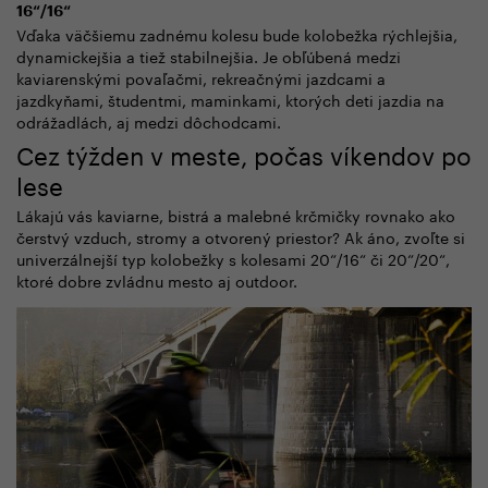
16“/16“
Vďaka väčšiemu zadnému kolesu bude kolobežka rýchlejšia,
dynamickejšia a tiež stabilnejšia. Je obľúbená medzi
kaviarenskými povaľačmi, rekreačnými jazdcami a
jazdkyňami, študentmi, maminkami, ktorých deti jazdia na
odrážadlách, aj medzi dôchodcami.
Cez týžden v meste, počas víkendov po
lese
Lákajú vás kaviarne, bistrá a malebné krčmičky rovnako ako
čerstvý vzduch, stromy a otvorený priestor? Ak áno, zvoľte si
univerzálnejší typ kolobežky s kolesami 20“/16“ či 20“/20“,
ktoré dobre zvládnu mesto aj outdoor.