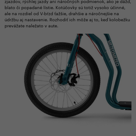
zjazdov, rýchlej jazdy ani náročných podmienok, ako je dážď,
blato či popadané lístie. Kotúčovky sú totiž vysoko účinné,
ale na rozdiel od V-bŕzd ťažšie, drahšie a náročnejšie na
údržbu aj nastavenie. Rozhodiť ich môže aj to, keď kolobežku
prevážate naležato v aute.