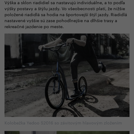
Výška a sklon riadidiel sa nastavujú individuálne, a to podľa
výšky postavy a štýlu jazdy. Vo všeobecnosti platí, že nižšie
položené riadidlá sa hodia na športovejší štýl jazdy. Riadidlá
nastavené vyššie sú zase pohodlnejšie na dlhšie trasy a
rekreačné jazdenie po meste.
Kolobežka Yedoo S2016 so závitovým hlavovým zložením