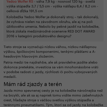
Yedoo Wolfer RS
- váha 7,9 kg - nosnosť 120 kg - svetlá
výška stúpadla
3,7 / 5,5 cm - výška
nášľapu
6,4 / 8,2 cm -
celková dĺžka
191,5 cm
Kolobežka Yedoo Wolfer je dokonalý stroj – tak dokonalý,
že vyhráva nielen na závodnom okruhu, ale aj na poli
úžitkového umenia. Nebolo by pekné jazdiť na kolobežke,
ktorá získala medzinárodné ocenenie RED DOT AWARD
2016 v kategórii produktového designu?
Tieto stroje sa vyznačujú nízkou váhou, nízkou nášľapnou
výškou, špičkovými komponentmi, tenkými plášťami a A-
headovým hlavovým zložením.
Patria medzi tie najdrahšie, ale ak pravidelne jazdíte alebo
dokonca pretekáte, investícia sa vám mnohonásobne vráti
v podobe radosti z jazdy, rýchlosti či počtu vybojovaných
medailí.
Mám rád zjazdy a terén
Jazda mimo spevnenej cesty je na kolobežke náročnejšia než
na bicykli, ale ak sa aj napriek tomu vidíte mimo zabehnutých
ciest, hľadajte stroje s väčšou svetlou výškou stúpadla a
terénnymi pneumatikami. Tým, ktorí sa od jazdy na kolobežke