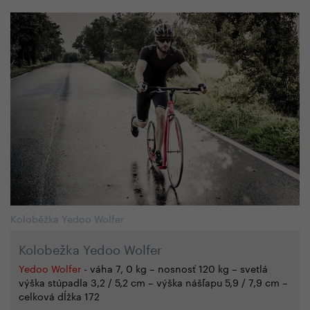
Koloběžka Yedoo Wolfer
Kolobežka Yedoo Wolfer
Yedoo Wolfer
- váha 7, 0 kg
–
nosnosť 120 kg
–
svetlá
výška stúpadla 3,2 / 5,2 cm
–
výška nášľapu 5,9 / 7,9 cm
–
celková dĺžka 172