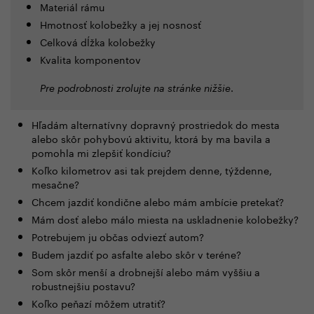
Materiál rámu
Hmotnosť kolobežky a jej nosnosť
Celková dĺžka kolobežky
Kvalita komponentov
.
Pre podrobnosti zrolujte na stránke nižšie
Hľadám alternatívny dopravný prostriedok do mesta
alebo skôr pohybovú aktivitu, ktorá by ma bavila a
pomohla mi zlepšiť kondíciu?
Koľko kilometrov asi tak prejdem denne, týždenne,
mesačne?
Chcem jazdiť kondične alebo mám ambície pretekať?
Mám dosť alebo málo miesta na uskladnenie kolobežky?
Potrebujem ju občas odviezť autom?
Budem jazdiť po asfalte alebo skôr v teréne?
Som skôr menší a drobnejší alebo mám vyššiu a
robustnejšiu postavu?
Koľko peňazí môžem utratiť?