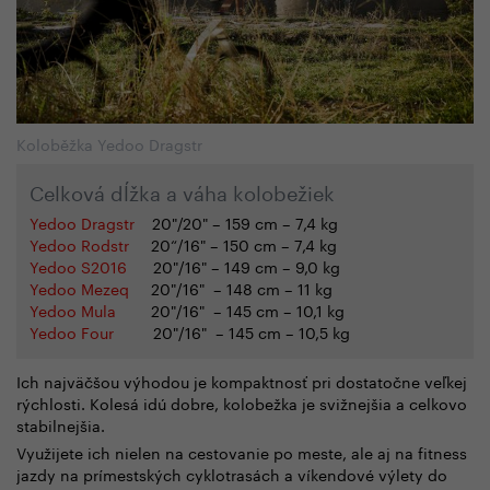
Koloběžka Yedoo Dragstr
Celková dĺžka a váha kolobežiek
Yedoo Dragstr
20"/20" – 159 cm – 7,4 kg
Yedoo Rodstr
20“/16"
– 150 cm
– 7,4 kg
Yedoo S2016
20"/16" – 149 cm – 9,0 kg
Yedoo Mezeq
20"/16" – 148 cm – 11 kg
Yedoo Mula
20"/16"
– 145 cm
– 10,1 kg
Yedoo Four
20"/16"
– 145 cm
– 10,5 kg
Ich najväčšou výhodou je kompaktnosť pri dostatočne veľkej
rýchlosti. Kolesá idú dobre, kolobežka je svižnejšia a celkovo
stabilnejšia.
Využijete ich nielen na cestovanie po meste, ale aj na fitness
jazdy na prímestských cyklotrasách a víkendové výlety do