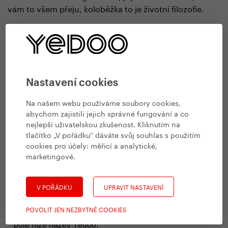
vám to všem přeju, koloběžka to je životní filozofie.
Přidat komentář
Nastavení cookies
Na našem webu používáme soubory cookies,
abychom zajistili jejich správné fungování a co
nejlepší uživatelskou zkušenost. Kliknutím na
tlačítko „V pořádku“ dáváte svůj souhlas s použitím
cookies pro účely:
měřicí a analytické,
marketingové
.
V POŘÁDKU
UPRAVIT NASTAVENÍ
POVOLIT JEN NEZBYTNÉ COOKIES
Malé obtěžování kvůli spamu: Prosíme, přepište do
pole níže název Yedoo.