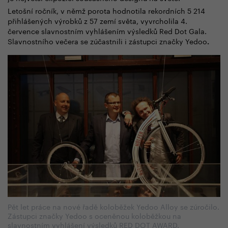
Letošní ročník, v němž porota hodnotila rekordních 5 214
přihlášených výrobků z 57 zemí světa, vyvrcholila 4.
července slavnostním vyhlášením výsledků Red Dot Gala.
Slavnostního večera se zúčastnili i zástupci značky Yedoo
.
Pět let práce na nové řadě koloběžek Yedoo Alloy se zúročilo.
Zástupci značky Yedoo s oceněnou koloběžkou na
slavnostním vyhlášení výsledků RED DOT AWARD.