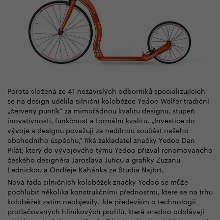
Porota složená ze 41 nezávislých odborníků specializujících
se na design udělila silniční koloběžce Yedoo Wolfer tradiční
„červený puntík“ za mimořádnou kvalitu designu, stupeň
inovativnosti, funkčnost a formální kvalitu. „Investice do
vývoje a designu považuji za nedílnou součást našeho
obchodního úspěchu,“ říká zakladatel značky Yedoo Dan
Pilát, který do vývojového týmu Yedoo přizval renomovaného
českého designéra Jaroslava Juřicu a grafiky Zuzanu
Lednickou a Ondřeje Kahánka ze Studia Najbrt.
Nová řada silničních koloběžek značky Yedoo se může
pochlubit několika konstrukčními přednostmi, které se na trhu
koloběžek zatím neobjevily. Jde především o technologii
protlačovaných hliníkových profilů, které snadno odolávají