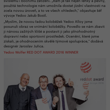
svislému i bočnímu zatížení. „Rám je tak nejen lehký a pevný,
použitá technologie nám umožnila dostat jízdní vlastnosti na
zcela novou úroveň, a to ve všech ohledech,“ objasňuje šéf
vývoje Yedoo Jakub Bostl.
„Myslím, že novou řadou koloběžek Yedoo Alloy jsme
posunuli obraz ve vnímání koloběžky. Povedlo se nám zbavit
ji nánosu zažitých klišé a postavit ji jako plnohodnotný
dopravní nebo sportovní prostředek. Ocenění, které jsme
získali, je ohodnocením skvělé týmové spolupráce," dodává
designér Jaroslav Juřica.
Yedoo Wolfer RED DOT AWARD 2016 WINNER