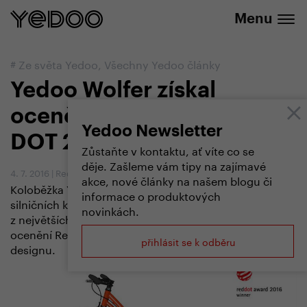
+420 737 279 592
e-shopu
Menu
#
Ze světa Yedoo
,
Všechny Yedoo články
Yedoo Wolfer získal
ocenění za design RED
Yedoo Newsletter
DOT 2016
Zůstaňte v kontaktu, ať víte co se
děje. Zašleme vám tipy na zajímavé
4. 7. 2016
|
Redakce
akce, nové články na našem blogu či
Koloběžka Yedoo Wolfer - největší model z nové řady
informace o produktových
silničních koloběžek Yedoo Alloy - uspěla v jedné
novinkách.
z největších designérských soutěží na světě a získala
ocenění Red Dot Award 2016 v kategorii produktového
přihlásit se k odběru
designu.