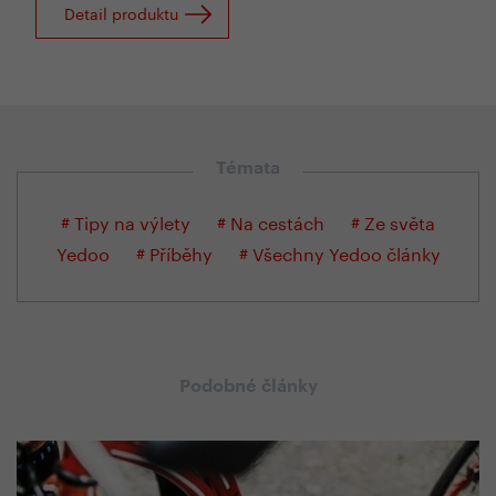
Detail produktu
Témata
# Tipy na výlety
# Na cestách
# Ze světa
Yedoo
# Příběhy
# Všechny Yedoo články
Podobné články