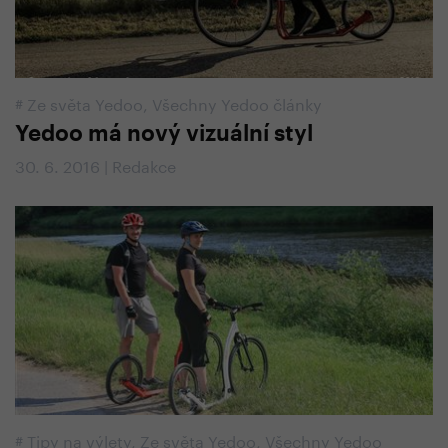
#
Ze světa Yedoo
,
Všechny Yedoo články
Yedoo má nový vizuální styl
30. 6. 2016 | Redakce
#
Tipy na výlety
,
Ze světa Yedoo
,
Všechny Yedoo