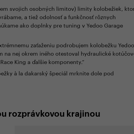
krem svojich osobných limitov) limity kolobežiek, kto
rábame, a tiež odolnosť a funkčnosť rôznych
úkame ako doplnky pre tuning v Yedoo Garage
 extrémnemu zaťaženiu podrobujem kolobežku Yedo
om na nej okrem iného otestoval hydraulické kotúčov
l Race King a ďalšie komponenty.“
ežky à la dakarský špeciál mrknite dole pod
u rozprávkovou krajinou