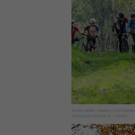
Jarda Hájek, nadšený kolobežk
vybojoval krásne 11. miesto.