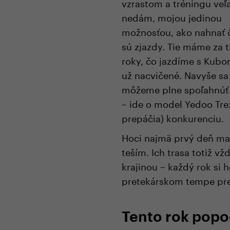
vzrastom a tréningu veľ
nedám, mojou jedinou
možnosťou, ako nahnať 
sú zjazdy. Tie máme za t
roky, čo jazdíme s Kubo
už nacvičené. Navyše sa
môžeme plne spoľahnúť n
– ide o model Yedoo Tre
prepáčia) konkurenciu.
Hoci najmä prvý deň ma 
teším. Ich trasa totiž 
krajinou – každý rok si h
pretekárskom tempe prej
Tento rok popo