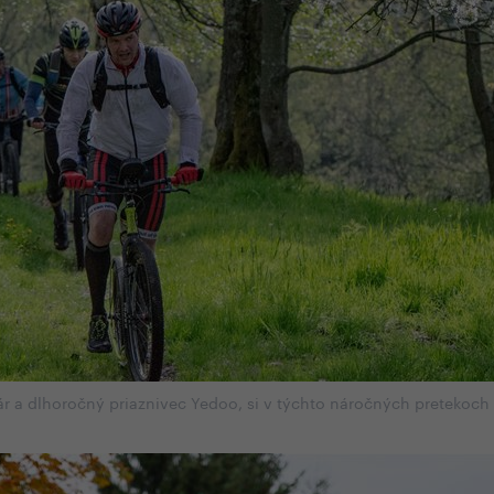
ár a dlhoročný priaznivec Yedoo, si v týchto náročných pretekoch