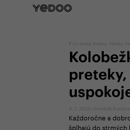
5 rokov záruka na rám iba na našom e
#
Zo sveta Yedoo
,
Všetky Y
Kolobežk
preteky,
uspokoj
4. 7. 2023
|
Vendula Kosíko
Každoročne a dobro
šplhajú do strmých 