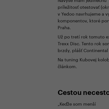
príležitosť otestovať (o
v Yedoo navrhujeme a vy
komponentov, ktoré pon
Praha.
Už po tretí rok tomuto
Trexx Disc. Tento rok s
brzdy, plášť Continenta
Na tuning Kubovej kolob
článkom.
Cestou necesto
„Keďže som menší