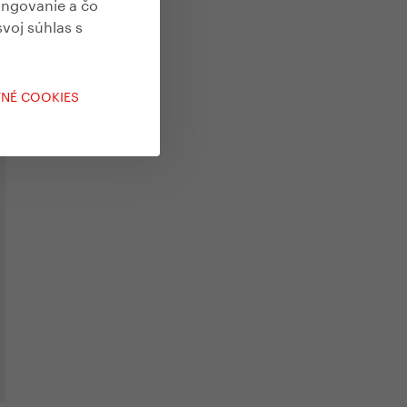
ungovanie a čo
svoj súhlas s
ia
TNÉ COOKIES