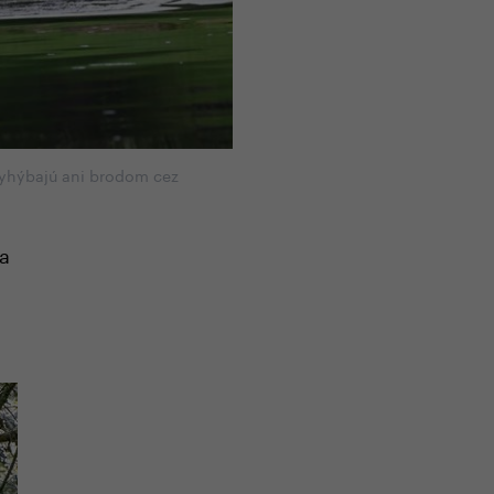
vyhýbajú ani brodom cez
a