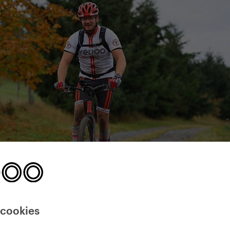
 cookies
doo, počas týchto extrémnych pretekov testuje nielen svoju kondič