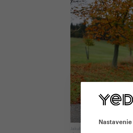
Nastavenie
Jakub Bostl, šéfkonštruktér Ye