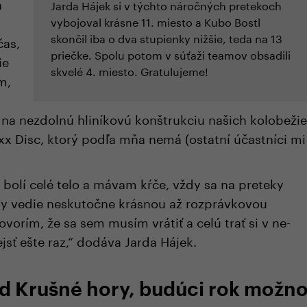
a
Jarda Hájek si v týchto náročných pretekoch
vybojoval krásne 11. miesto a Kubo Bostl
skončil iba o dva stupienky nižšie, teda na 13
čas,
priečke. Spolu potom v súťaži teamov obsadili
ie
skvelé 4. miesto. Gratulujeme!
m,
a nezdolnú hliníkovú konštrukciu našich kolobeži
xx Disc, ktorý podľa mňa nemá (ostatní účastníci mi
bolí celé telo a mávam kŕče, vždy sa na preteky
vždy vedie neskutočne krásnou až rozprávkovou
ovorím, že sa sem musím vrátiť a celú trať si v ne-
sť ešte raz,“ dodáva Jarda Hájek.
d Krušné hory, budúci rok možn