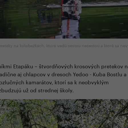
preteky na kolobežkách, ktoré vedú cestou necestou a ktoré sa ne
íkmi Etapáku – štvordňových krosových pretekov n
radične aj chlapcov v dresoch Yedoo - Kuba Bostlu a
ozlučných kamarátov, ktorí sa k neobvyklým
udzujú už od strednej školy.