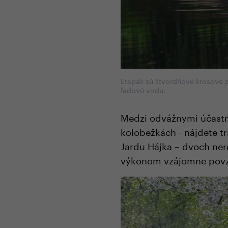
Etapák sú štvordňové krosové 
ľadovú vodu.
Medzi odvážnymi účastn
kolobežkách - nájdete t
Jardu Hájka – dvoch ner
výkonom vzájomne povzb