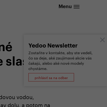
20 737 279 592 (Po-Pá 8:30 - 16:00)
Menu
né
Yedoo Newsletter
Zostaňte v kontakte, aby ste vedeli,
čo sa deje, aké zaujímavé akcie vás
e slastné
čakajú, alebo aké nové modely
chystáme.
prihlásiť sa na odber
adovou vodou,
lav dolu, a potom na