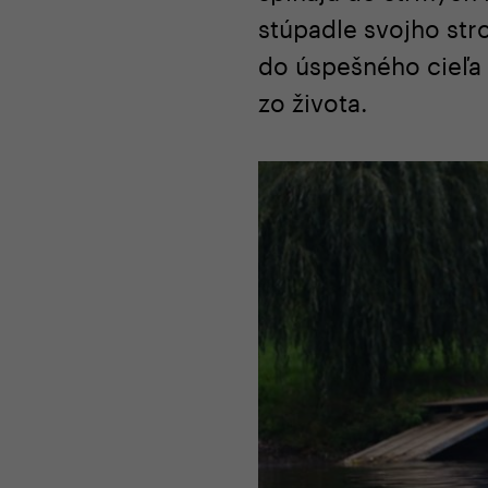
stúpadle svojho str
do úspešného cieľa 
zo života.