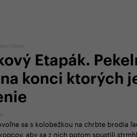
-shope
Odborná zákaznícka starostlivosť
+4
edoo články
ový Etapák. Pekel
 na konci ktorých j
enie
vá
voľne sa s kolobežkou na chrbte brodia ľ
kopcov, aby sa z nich potom spustili strmh