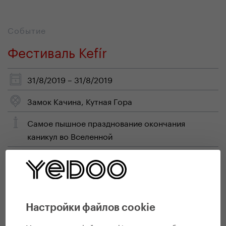
Событие
Фестиваль Kefír
31/8/2019 – 31/8/2019
Замок Качина, Кутная Гора
Самое пышное празднование окончания
каникул во Вселенной
http://www.prvyfestival.cz/
Событие
Настройки файлов cookie
Впервые! детский праздник