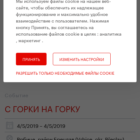
Мы используем файлы cookie на нашем веб-
сайте, чтобы обеспечить их надлежащее
функционирование и максимально удобное
28/6/2019 – 30/6/2019
взаимодействие с пользователем. Нажимая
кнопку Принять, вы соглашаетесь на
Выставочный центр в Голешовицах, Прага
использование файлов cookie в целях :
аналитика
, маркетинг
.
Праздник фантазии, веселья и творчества для
детей от 0 до 100 лет
ПРИНЯТЬ
ИЗМЕНИТЬ НАСТРОЙКИ
http://www.prvyfestival.cz/
РАЗРЕШИТЬ ТОЛЬКО НЕОБХОДИМЫЕ ФАЙЛЫ COOKIE
Событие
С ГОРКИ НА ГОРКУ
4/5/2019 – 4/5/2019
Врбице, район Брецлав (Vrbice, okr. Břeclav)