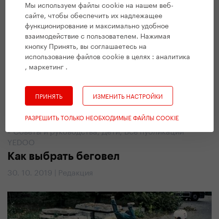
Мы используем файлы cookie на нашем веб-
сайте, чтобы обеспечить их надлежащее
функционирование и максимально удобное
взаимодействие с пользователем. Нажимая
кнопку Принять, вы соглашаетесь на
использование файлов cookie в целях :
аналитика
, маркетинг
.
ПРИНЯТЬ
ИЗМЕНИТЬ НАСТРОЙКИ
РАЗРЕШИТЬ ТОЛЬКО НЕОБХОДИМЫЕ ФАЙЛЫ COOKIE
#
Советы и руководства
,
Дети
,
Все публикации
YEDOO
Как выбрать беговел
30. 10. 2019 | Редакция