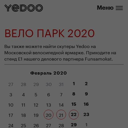
info@yedoo.eu
нашем интернет-магазине
Меню
ВЕЛО ПАРК 2020
Вы также можете найти скутеры Yedoo на
Московской велосипедной ярмарке. Приходите на
стенд E1 нашего делового партнера Funsamokat.
Февраль 2020
27
28
29
30
31
1
2
3
4
5
6
7
8
9
10
11
12
13
14
15
16
17
18
19
20
21
22
23
24
25
26
27
28
29
1