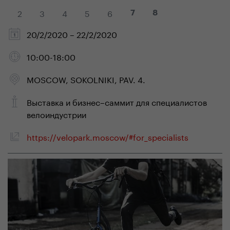
2
3
4
5
6
7
8
20/2/2020 – 22/2/2020
10:00-18:00
MOSCOW, SOKOLNIKI, PAV. 4.
Выставка и бизнес–саммит для специалистов
велоиндустрии
https://velopark.moscow/#for_specialists