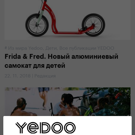
#
Из мира Yedoo
,
Дети
,
Все публикации YEDOO
Frida & Fred. Новый алюминиевый
самокат для детей
22. 11. 2018 | Редакция