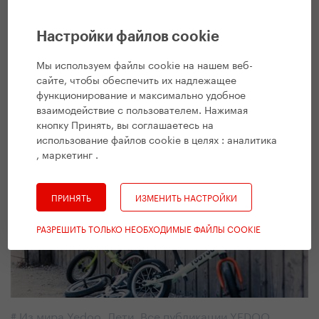
Настройки файлов cookie
#
Из мира Yedoo
,
Все публикации YEDOO
Мы используем файлы cookie на нашем веб-
Банат. На самокатах за музыкой,
сайте, чтобы обеспечить их надлежащее
функционирование и максимально удобное
представлением и хорошей едой
взаимодействие с пользователем. Нажимая
11. 9. 2018 | Вендула Кошикова
кнопку Принять, вы соглашаетесь на
использование файлов cookie в целях :
аналитика
, маркетинг
.
ПРИНЯТЬ
ИЗМЕНИТЬ НАСТРОЙКИ
РАЗРЕШИТЬ ТОЛЬКО НЕОБХОДИМЫЕ ФАЙЛЫ COOKIE
#
Из мира Yedoo
,
Дети
,
Все публикации YEDOO