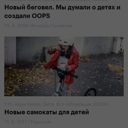
Новый беговел. Мы думали о детях и
создали OOPS
13. 6. 2018 | Вендула Кошикова
#
Из мира Yedoo
,
Дети
,
Все публикации YEDOO
Новые самокаты для детей
19. 6. 2017 | Редакция