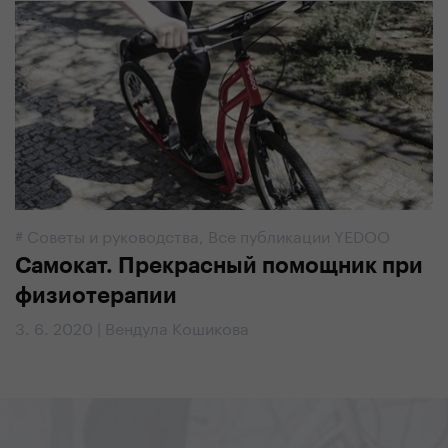
#
Советы и руководства
,
Все публикации YEDOO
Самокат. Прекрасный помощник при
физиотерапии
3. 6. 2020 | Вендула Кошикова