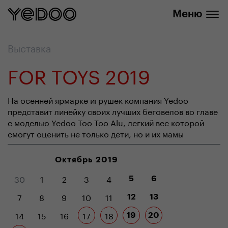
info@yedoo.eu
нашем интернет-магазине
Меню
Выставка
FOR TOYS 2019
На осенней ярмарке игрушек компания Yedoo
представит линейку своих лучших беговелов во главе
с моделью Yedoo Too Too Alu, легкий вес которой
смогут оценить не только дети, но и их мамы
Октябрь 2019
30
1
2
3
4
5
6
7
8
9
10
11
12
13
14
15
16
17
18
19
20