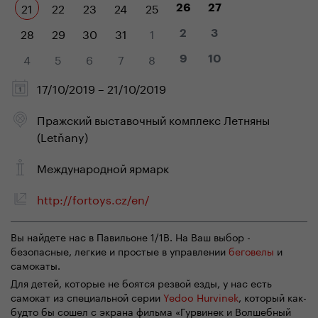
21
22
23
24
25
26
27
28
29
30
31
1
2
3
4
5
6
7
8
9
10
17/10/2019 – 21/10/2019
Пражский выставочный комплекс Летняны
(Letňany)
Mеждународной ярмарк
http://fortoys.cz/en/
Вы найдете нас в Павильоне 1/1B. На Ваш выбор -
безопасные, легкие и простые в управлении
беговелы
и
самокаты.
Для детей, которые не боятся резвой езды, у нас есть
самокат из специальной серии
Yedoo Hurvinek
, который как-
будто бы сошел с экрана фильма «Гурвинек и Волшебный