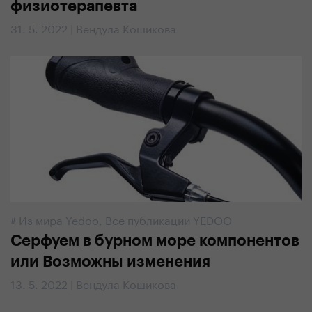
физиотерапевта
31. 5. 2022 | Вендула Кошикова
#
Из мира Yedoo
,
Все публикации YEDOO
Серфуем в бурном море компонентов
или Возможны изменения
13. 5. 2022 | Вендула Кошикова