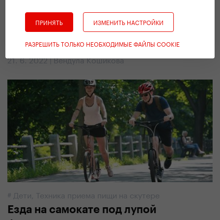
#
Дети
ПРИНЯТЬ
ИЗМЕНИТЬ НАСТРОЙКИ
Игровое упражнение, которое
РАЗРЕШИТЬ ТОЛЬКО НЕОБХОДИМЫЕ ФАЙЛЫ COOKIE
улучшит детям равновесие
21. 6. 2022 | Вендула Кошикова
#
Дети
,
Техника приема пищи на скутере
Езда на самокате под лупой