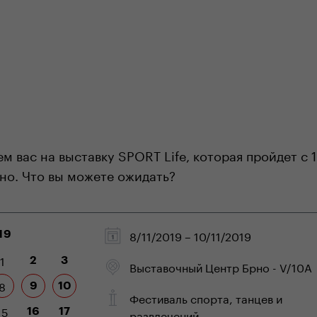
ouze na našem e-shopu
odborná zákaznická péče
 вас на выставку SPORT Life, которая пройдет с 1
но. Что вы можете ожидать?
8/11/2019 – 10/11/2019
19
1
2
3
Выставочный Центр Брно - V/10A
8
9
10
Фестиваль спорта, танцев и
15
16
17
развлечений