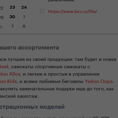
22
23
24
https://www.bvv.cz/life/
29
30
1
6
7
8
нашего ассортимента
все лучшее из своей продукции: там будeт и новая
teel
,
самокаты
спортивные самокаты с
doo Alloy
, и легкие и простые в управлении
oo Kids
, и всеми любимые беговелы
Yedoo Oops
.
акупить замечательные подарки еще до того, как
енский ажиотаж.
страционных моделей
в Брно вы сможете купить со скидкой на 20-40%