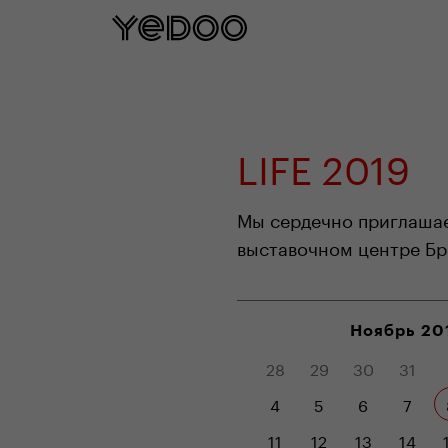
5 let záruka na rám p
LIFE 2019
Мы сердечно приглашаем
выставочном центре Бр
Ноябрь 20
28
29
30
31
4
5
6
7
11
12
13
14