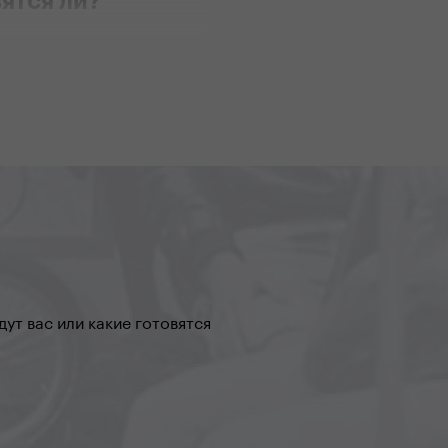
ятся ли?
17 | Редакция
 которая на самокатах
частие в Tour de France,
ся на юбилейную сотую
alia. На день впереди
дистов, этап за этапом,
мельчаков попытаются
 трассу самой тяжелой
дной гонки в мире,
вызывает пиетет и самих
дистов.
ут вас или какие готовятся