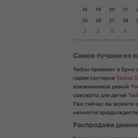
18
19
20
21
25
26
27
28
2
3
4
5
Самое лучшее из 
Yedoo привезет в Брно 
серия скутеров
Yedoo S
алюминиевой рамой
Ye
самокаты для детей
Yed
Уже сейчас вы можете з
начнется предрождеств
Распродажа демон
К тому же, на ярмарке 