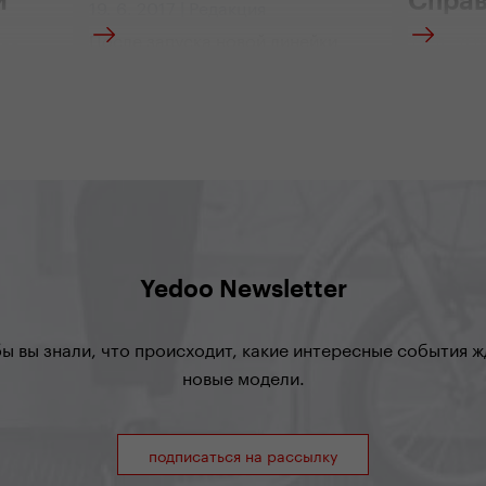
й
Справ
19. 6. 2017 | Редакция
После запуска новой линейки
ова
27. 4. 20
спортивных самокатов Yedoo Alloy
мокатами
Команда,
для взрослых, дошла очередь и до
r de
приняла у
детей. Для них мы, с большим
и на
собирает
участием детей из Yedoo,
o
Giro d’It
разработали самокаты, с
логонки в
велосипе
которыми они могут смело
 и как
семеро с
отправиться за летними
стями
покорить
приключениями.
велосипе
которая 
велосипе
Yedoo Newsletter
бы вы знали, что происходит, какие интересные события жд
новые модели.
подписаться на рассылку