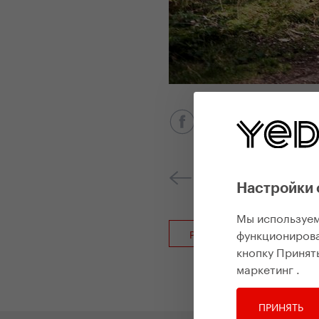
Предыдущее событи
Настройки 
Мы используем
функционирова
Ретроспектива событий
кнопку Принять
маркетинг
.
ПРИНЯТЬ