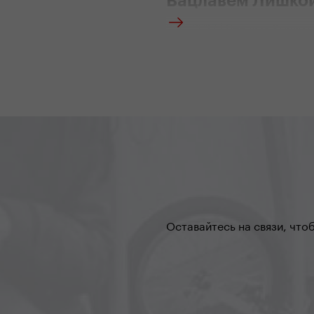
Вацлавем Лишко
2. 8. 2017 | Вендула Кошик
Четыре года назад вы с са
встали на старт сотого Tou
France. А в этом году вышл
трассу сотой в истории Gir
d'Italia, самой сложной ве
мире. Что было по-другому,
вы справлялись со сложно
итальянской трассы?
Оставайтесь на связи, что