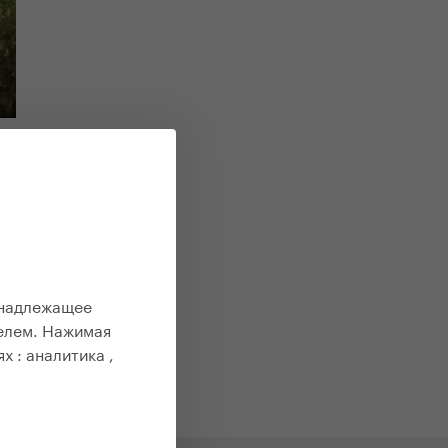
 надлежащее
елем. Нажимая
ях :
аналитика ,