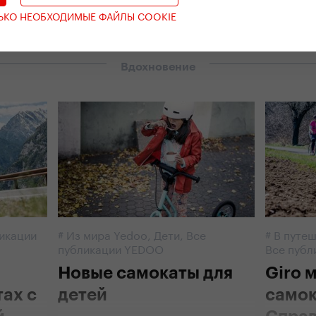
ЛЬКО НЕОБХОДИМЫЕ ФАЙЛЫ COOKIE
Вдохновение
икации
#
Из мира Yedoo
,
Дети
,
Все
#
В путеш
публикации YEDOO
Все пуб
Новые самокаты для
Giro 
тах с
детей
самок