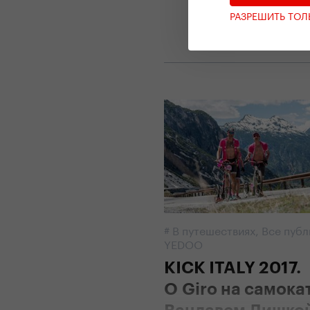
РАЗРЕШИТЬ ТО
#
В путешествиях
,
Все публ
YEDOO
KICK ITALY 2017.
O Giro на самока