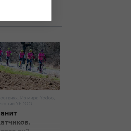
ествиях
,
Из мира Yedoo
,
ликации YEDOO
манит
атчиков.