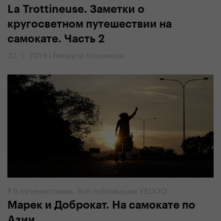
La Trottineuse. Заметки о
кругосветном путешествии на
самокате. Часть 2
22. 1. 2019 | Вендула Кошикова
#
В путешествиях
,
Все публикации YEDOO
Марек и Доброкат. На самокате по
Азии