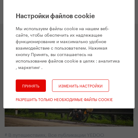
Настройки файлов cookie
Мы используем файлы cookie на нашем веб-
сайте, чтобы обеспечить их надлежащее
функционирование и максимально удобное
взаимодействие с пользователем. Нажимая
Вдохновение
кнопку Принять, вы соглашаетесь на
использование файлов cookie в целях :
аналитика
, маркетинг
.
ПРИНЯТЬ
ИЗМЕНИТЬ НАСТРОЙКИ
РАЗРЕШИТЬ ТОЛЬКО НЕОБХОДИМЫЕ ФАЙЛЫ COOKIE
#
В путешествиях
,
Все публикации YEDOO