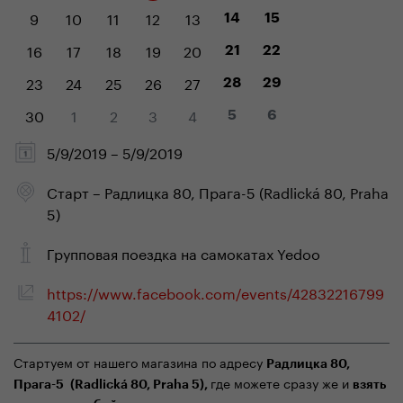
9
10
11
12
13
14
15
16
17
18
19
20
21
22
23
24
25
26
27
28
29
30
1
2
3
4
5
6
5/9/2019 – 5/9/2019
Старт – Радлицка 80, Прага-5 (Radlická 80, Praha
5)
Групповая поездка на самокатах Yedoo
https://www.facebook.com/events/42832216799
4102/
Стартуем от нашего магазина по адресу
Радлицка 80,
где можете сразу же и
Прага-5 (
Radlick
á 80,
Praha
5),
взять