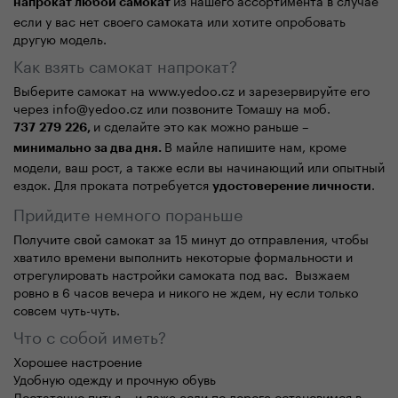
из нашего ассортимента в случае
напрокат любой самокат
если у вас нет своего самоката или хотите опробовать
другую модель.
Как взять самокат напрокат?
Выберите самокат на www.yedoo.cz и зарезервируйте его
через info@yedoo.cz или позвоните Томашу на моб.
и сделайте это как можно раньше –
737 279 226
,
В майле напишите нам, кроме
минимально за два дня.
модели, ваш рост, а также если вы начинающий или опытный
ездок. Для проката потребуется
.
удостоверение личности
Прийдите немного пораньше
Получите свой самокат за 15 минут до отправления, чтобы
хватило времени выполнить некоторые формальности и
отрегулировать настройки самоката под вас. Вызжаем
ровно в 6 часов вечера и никого не ждем, ну если только
совсем чуть-чуть.
Что с собой иметь?
Хорошее настроение
Удобную одежду и прочную обувь
Достаточно питья – и даже если по дороге остановимся в