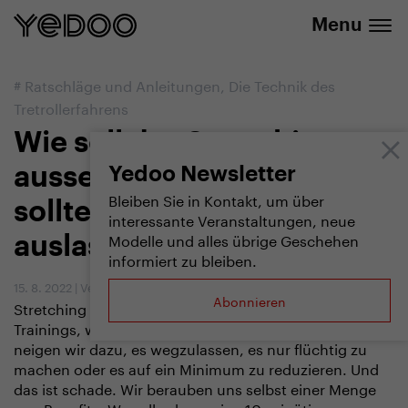
info@yedoo.eu
E-Shop
Menu
#
Ratschläge und Anleitungen
,
Die Technik des
Tretrollerfahrens
Wie soll das Stretching
aussehen und warum
Yedoo Newsletter
Bleiben Sie in Kontakt, um über
sollte man es nicht
interessante Veranstaltungen, neue
Modelle und alles übrige Geschehen
auslassen?
informiert zu bleiben.
15. 8. 2022
|
Vendula Kosíková
Abonnieren
Stretching ist ein wichtiger Bestandteil eines jeden
Trainings, wenn nicht sogar der wichtigste. Dennoch
neigen wir dazu, es wegzulassen, es nur flüchtig zu
machen oder es auf ein Minimum zu reduzieren. Und
das ist schade. Wir berauben uns selbst einer Menge
von Benefits. Was alles kann eine 10-minütige