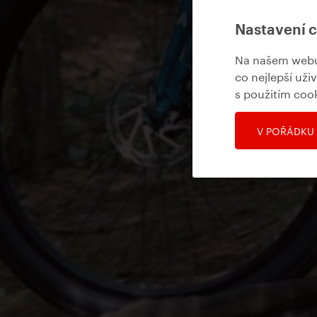
Nastavení 
Na našem webu 
co nejlepší uži
s použitím coo
V POŘÁDKU