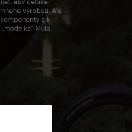
íjet, aby dětské
 mnoho výrobců. Ale
mi komponenty a k
í „modelka“ Mula.