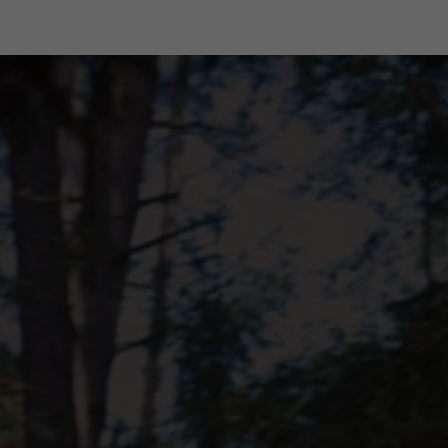
em e-shopu
odborná zákaznická péče
+420 