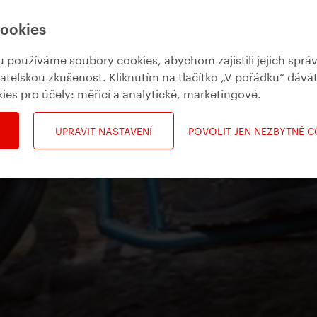
cookies
používáme soubory cookies, abychom zajistili jejich sprá
vatelskou zkušenost. Kliknutím na tlačítko „V pořádku“ dává
kies pro účely:
měřicí a analytické, marketingové
.
UPRAVIT NASTAVENÍ
POVOLIT JEN NEZBYTNÉ 