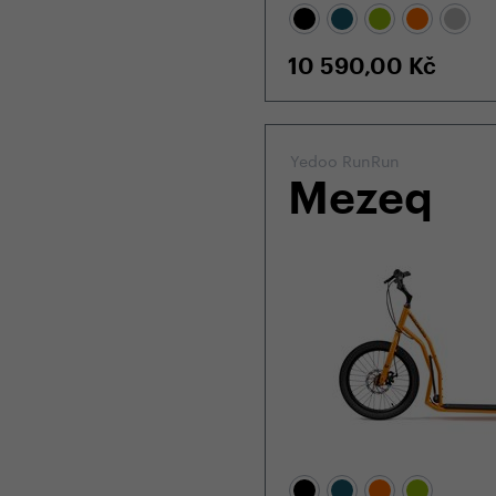
10 590,00
Kč
Yedoo RunRun
Mezeq