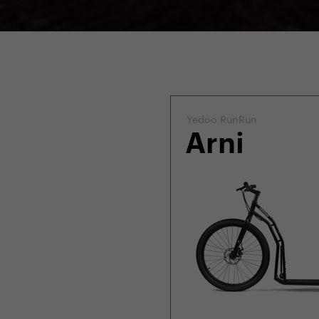
Yedoo RunRun
Arni