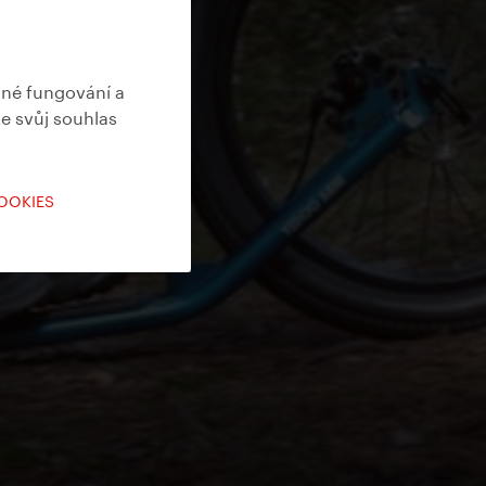
vné fungování a
te svůj souhlas
COOKIES