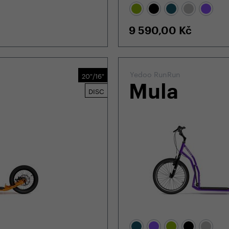
9 590,00
Kč
Yedoo RunRun
20"/16"
Mula
DISC