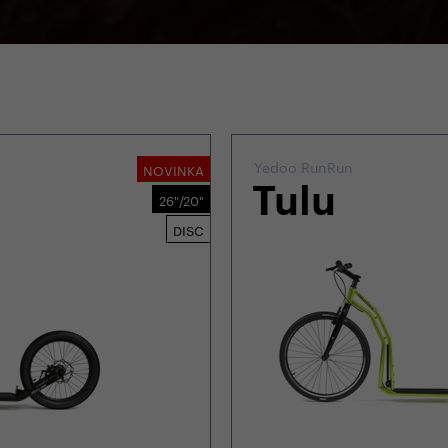
Yedoo RunRun
NOVINKA
Tulu
26"/20"
DISC