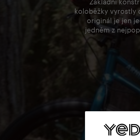
Základní konstr
koloběžky vyrostly
originál je jen 
jedněm z nejpopu