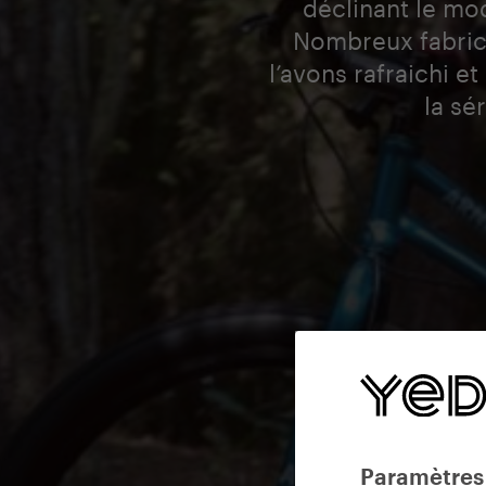
déclinant le mo
Nombreux fabrican
l’avons rafraichi 
la sé
Paramètres