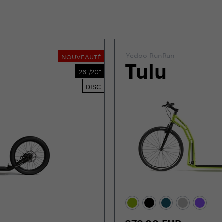
Yedoo RunRun
NOUVEAUTÉ
Tulu
26"/20"
DISC