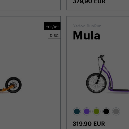
379,90
EUR
Yedoo RunRun
20"/16"
Mula
DISC
319,90
EUR