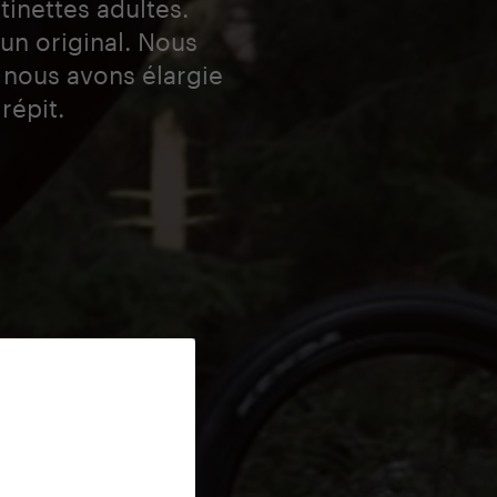
inettes adultes.
’un original. Nous
 nous avons élargie
répit.