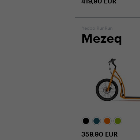
419,90
EUR
Yedoo RunRun
Mezeq
359,90
EUR