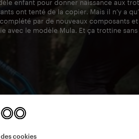
dèle enfant pour donner naissance aux trott
ts ont tenté de la copier. Mais il n’y a qu
et complété par de nouveaux composants et
rie avec le modèle Mula. Et ça trottine sans 
 des cookies