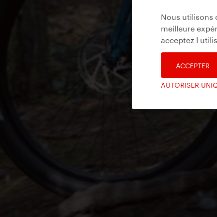
Nous utilisons 
meilleure expér
acceptez l util
ACCEPTER
AUTORISER UNI