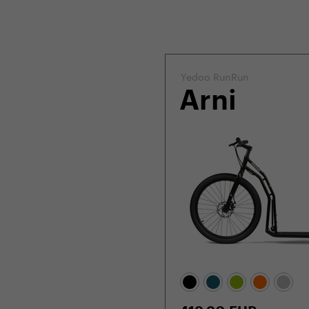
Yedoo RunRun
Arni