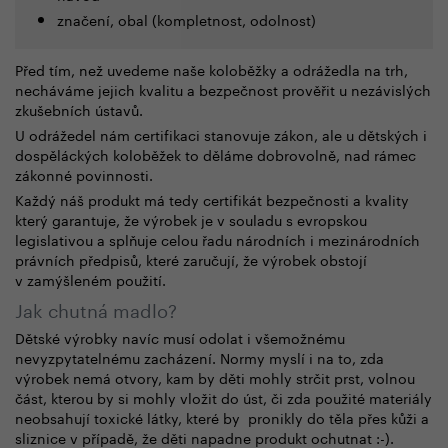
značení, obal (kompletnost, odolnost)
Před tím, než uvedeme naše koloběžky a odrážedla na trh,
necháváme jejich kvalitu a bezpečnost prověřit u nezávislých
zkušebních ústavů.
U odrážedel nám certifikaci stanovuje zákon, ale u dětských i
dospěláckých koloběžek to děláme dobrovolně, nad rámec
zákonné povinnosti.
Každý náš produkt má tedy certifikát bezpečnosti a kvality
který garantuje, že výrobek je v souladu s evropskou
legislativou a splňuje celou řadu národních i mezinárodních
právních předpisů, které zaručují, že výrobek obstojí
v zamýšleném použití.
Jak chutná madlo?
Dětské výrobky navíc musí odolat i všemožnému
nevyzpytatelnému zacházení. Normy myslí i na to, zda
výrobek nemá otvory, kam by děti mohly strčit prst, volnou
část, kterou by si mohly vložit do úst, či zda použité materiály
neobsahují toxické látky, které by pronikly do těla přes kůži a
sliznice v případě, že děti napadne produkt ochutnat :-).