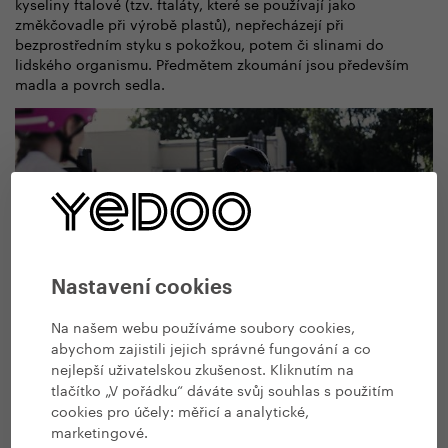
kyseliny ftalové (tzv. ftaláty, které se používají jako
změkčovadle při výrobě plastů), nepřecházejí při
bezprostředním styku s pokožkou, potem či slinami do
lidského organismu. Předmětem zkoumání jsou především
madla a povrch sedla.
Nastavení cookies
Na našem webu používáme soubory cookies,
abychom zajistili jejich správné fungování a co
nejlepší uživatelskou zkušenost. Kliknutím na
tlačítko „V pořádku“ dáváte svůj souhlas s použitím
Odrážedla Yedoo mají certifikáty bezpečnosti a zdravotní
cookies pro účely:
měřicí a analytické,
nezávadnosti v souladu s náležitými normami ČSN EN 71-
marketingové
.
1 a ČSN EN 71-3.