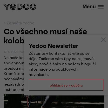
+420 737 279 592
e-shopu
Menu
#
Ze světa Yedoo
Co všechno musí naše
koloběžky vydržet?
Yedoo Newsletter
17. 1. 2022
|
Vendula Kosíková
Zůstaňte v kontaktu, ať víte co se
Na naše koloběžky a odrážedla se můžete plně
děje. Zašleme vám tipy na zajímavé
spolehnout. Než se dostanou k vám zákazníkům,
akce, nové články na našem blogu či
projdou mnohými testy a zátěžovými zkouškami.
informace o produktových
Kromě toho, že je sami průběžně testujeme,
novinkách.
necháváme jejich bezpečnost, kvalitu a zdravotní
nezávadnost pravidelně prověřovat nezávislými
přihlásit se k odběru
institucemi. O jaké testy jde a co všechno posuzují?