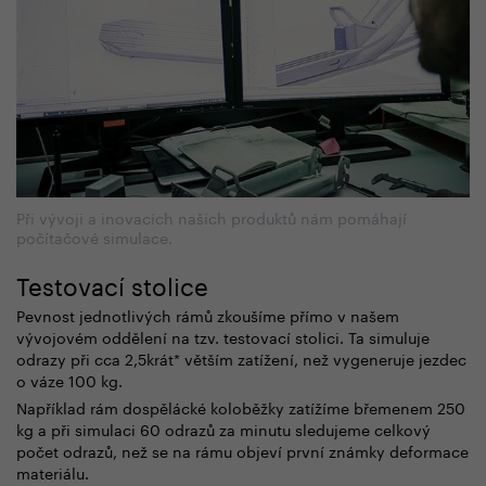
Při vývoji a inovacích našich produktů nám pomáhají
počítačové simulace.
Testovací stolice
Pevnost jednotlivých rámů zkoušíme přímo v našem
vývojovém oddělení na tzv. testovací stolici. Ta simuluje
odrazy při cca 2,5krát* větším zatížení, než vygeneruje jezdec
o váze 100 kg.
Například rám dospělácké koloběžky zatížíme břemenem 250
kg a při simulaci 60 odrazů za minutu sledujeme celkový
počet odrazů, než se na rámu objeví první známky deformace
materiálu.