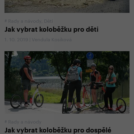
#
Rady a návody
,
Děti
Jak vybrat koloběžku pro děti
1. 10. 2019 | Vendula Kosíková
#
Rady a návody
Jak vybrat koloběžku pro dospělé