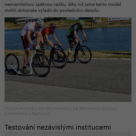
neocenitelnou zpětnou vazbu, díky níž jsme tento model
mohli dokonale vyladit do posledního detailu.
Michal Jarůšek v plném nasazení na Mistrovství Evropy
v koloběhu v Račicích.
Testování nezávislými institucemi