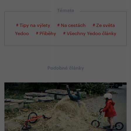
Témata
# Tipy na výlety
# Na cestách
# Ze světa
Yedoo
# Příběhy
# Všechny Yedoo články
Podobné články