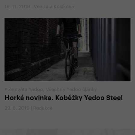
19. 11. 2019 | Vendula Kosíková
#
Ze světa Yedoo
,
Všechny Yedoo články
Horká novinka. Koběžky Yedoo Steel
29. 8. 2019 | Redakce