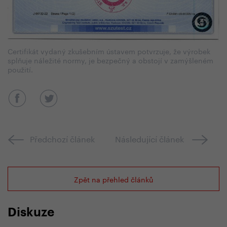
Certifikát vydaný zkušebním ústavem potvrzuje, že výrobek
splňuje náležité normy, je bezpečný a obstojí v zamýšleném
použití.
Předchozí článek
Následující článek
Zpět na přehled článků
Diskuze