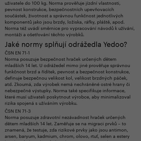
uživatele do 100 kg. Norma prověřuje jízdní vlastnosti,
pevnost konstrukce, bezpečnostních upevňovacích
součástek, životnost a správnou funkčnost jednotlivých
komponentů jako jsou brzdy, ložiska, ráfky, pláště, apod.
Norma též uvádí směrnice pro vypracování návodů k užívání,
montáži a ošetřování těchto výrobků.
Jaké normy splňují odrážedla Yedoo?
ČSN EN 71-1
Norma posuzuje bezpečnost hraček určených dětem
mladších 14 let. U odrážedel mimo jiné prověřuje správnou
funkčnost brzd a řídítek, pevnost a bezpečnost konstrukce,
definuje bezpečnou velikost kol, velikost brzdných páček,
atd. Zkoumá, zda výrobek nemá nechráněné ostré hrany či
nebezpečné výstupky. Norma také specifikuje informace,
které musí uživateli poskytnout výrobce, aby minimalizoval
rizika spojená s užíváním výrobku.
ČSN EN 71-3
Norma posuzuje zdravotní nezávadnost hraček určených
dětem mladších 14 let. Zaměřuje se na migraci prvků – to
znamená, že testuje, zda rizikové prvky jako jsou antimon,
arsen, baryum, kadmium, chrom, olovo, rtuť, selen a estery