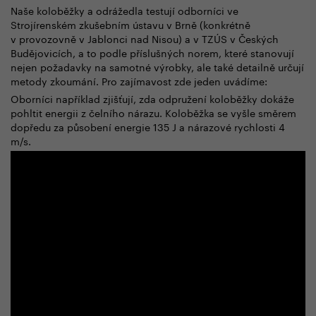
Naše koloběžky a odrážedla testují odborníci ve
Strojírenském zkušebním ústavu v Brně (konkrétně
v provozovně v Jablonci nad Nisou) a v TZÚS v Českých
Budějovicích, a to podle příslušných norem, které stanovují
nejen požadavky na samotné výrobky, ale také detailně určují
metody zkoumání. Pro zajímavost zde jeden uvádíme:
Oborníci například zjišťují, zda odpružení koloběžky dokáže
pohltit energii z čelního nárazu. Koloběžka se vyšle směrem
dopředu za působení energie 135 J a nárazové rychlosti 4
m/s.