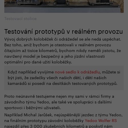
Testovací stolice
Testování prototypů v reálném provozu
Vývoj dobrých koloběžek či odrážedel se ale nedá uspěchat.
Bez toho, aniž bychom je otestovali v reálném provozu
čítajícím až tisíce kilometrů, bychom nikdy neměli jistotu, že
navržený model je bezpečný a jeho jízdní vlastnosti
optimální pro dané užití koloběžky.
Když například vyvíjíme
nové sedlo k odrážedlu
, můžete si
být jisti, že zadečky všech našich dětí, i dětí našich
kamarádů si posedí na desítkách testovaných prototypů.
Proto neúnavně testujeme nejen my sami v rámci firmy a
závodního týmu Yedoo, ale také ve spolupráci s dalšími
sportovci i běžnými uživateli.
Například Michal Jarůšek, nejúspěšnější jezdec z týmu Yedoo,
na finálním prototypu závodní koloběžky
Yedoo Wolfer RS
najezdil přes 3 000 zkušebních kilometrů a poskytl nám