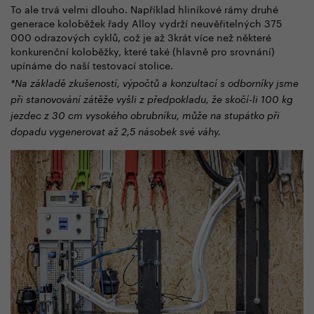
To ale trvá velmi dlouho. Například hliníkové rámy druhé
generace koloběžek řady Alloy vydrží neuvěřitelných 375
000 odrazových cyklů, což je až 3krát více než některé
konkurenční koloběžky, které také (hlavně pro srovnání)
upínáme do naší testovací stolice.
*Na základě zkušeností, výpočtů a konzultací s odborníky jsme
při stanovování zátěže vyšli z předpokladu, že skočí-li 100 kg
jezdec z 30 cm vysokého obrubníku, může na stupátko při
dopadu vygenerovat až 2,5 násobek své váhy.