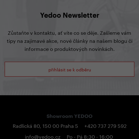
Yedoo Newsletter
Zůstaňte v kontaktu, ať víte co se děje. Zašleme vám
tipy na zajímavé akce, nové články na našem blogu či
informace o produktových novinkách.
přihlásit se k odběru
Showroom YEDOO
Radlická 80, 150 00 Praha 5
+420 737 279 592
info@yedoo.cz
Po - Pá 8:30 - 16:00