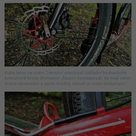
Kuba letos na svém Trexxovi otestoval základní hydraulické
kotoučové brzdy Shimano: „Musím konstatovat, že mají velmi
dobré dávkování a jejich brzdný účinek je zcela dostačující."