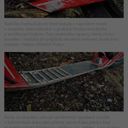
Hadičky hydraulických brzd získaly v nejnižším místě
u stupátka opancéřování v podobě hliníkové trubičky
a smršťovací bužírky. Tuto praktickou úpravu, která chrání
bowden i hadičku při průjezdu divokým terénem, bude brzy
nabízet i Yedoo GARAGE Praha.
Noha na stupátku vám při extrémních sjezdech a jízdě
v bahně musí držet jako přibitá, proto Kuba přední část
stupátka vybalil hliníkovou mřížkou, tzv. grilem, a na zbylou