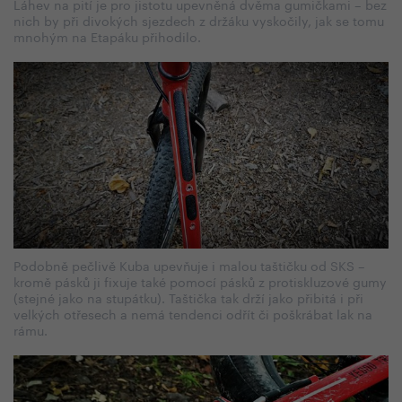
Láhev na pití je pro jistotu upevněná dvěma gumičkami – bez
nich by při divokých sjezdech z držáku vyskočily, jak se tomu
mnohým na Etapáku přihodilo.
Podobně pečlivě Kuba upevňuje i malou taštičku od SKS –
kromě pásků ji fixuje také pomocí pásků z protiskluzové gumy
(stejné jako na stupátku). Taštička tak drží jako přibitá i při
velkých otřesech a nemá tendenci odřít či poškrábat lak na
rámu.