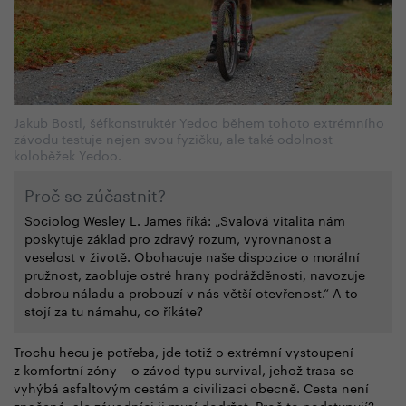
Jakub Bostl, šéfkonstruktér Yedoo během tohoto extrémního
závodu testuje nejen svou fyzičku, ale také odolnost
koloběžek Yedoo.
Proč se zúčastnit?
Sociolog Wesley L. James říká: „Svalová vitalita nám
poskytuje základ pro zdravý rozum, vyrovnanost a
veselost v životě. Obohacuje naše dispozice o morální
pružnost, zaobluje ostré hrany podrážděnosti, navozuje
dobrou náladu a probouzí v nás větší otevřenost.“ A to
stojí za tu námahu, co říkáte?
Trochu hecu je potřeba, jde totiž o extrémní vystoupení
z komfortní zóny
–
o závod typu survival, jehož trasa se
vyhýbá asfaltovým cestám a civilizaci obecně. Cesta není
značená, ale závodníci ji musí dodržet. Proč to podstupují?