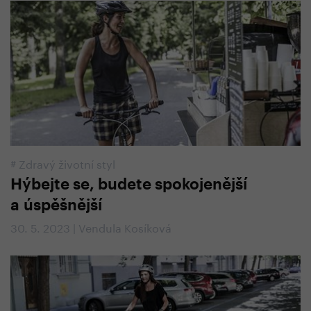
#
Zdravý životní styl
Hýbejte se, budete spokojenější
a úspěšnější
30. 5. 2023 | Vendula Kosíková