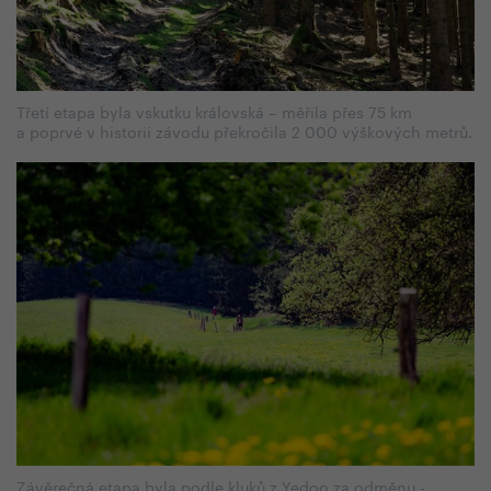
Třetí etapa byla vskutku královská –⁠ měřila přes 75 km
a poprvé v historii závodu překročila 2 000 výškových metrů.
Závěrečná etapa byla podle kluků z Yedoo za odměnu -