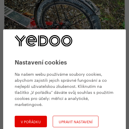
Dozadu Kuba namontoval sériový blatník určený pro Trexx
Disc, který je cca o 6 mm širší než ten přední, a lépe zvládá
Nastavení cookies
přívaly bahna. Trochu ho ale zkrátil, aby v terénu tolik
nevibroval. Zadní blatník je navíc v bodě středového
Na našem webu používáme soubory cookies,
uchycení opatřený vyztužovacím plíškem, který ho drží na
místě i při neutuchajících vibracích krosové jízdy.
abychom zajistili jejich správné fungování a co
nejlepší uživatelskou zkušenost. Kliknutím na
tlačítko „V pořádku“ dáváte svůj souhlas s použitím
cookies pro účely:
měřicí a analytické,
marketingové
.
V POŘÁDKU
UPRAVIT NASTAVENÍ