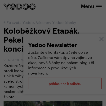
+420 737 279 592
e-shopu
Menu
#
Ze světa Yedoo
,
Všechny Yedoo články
Koloběžkový Etapák.
Pekelný závod na jehož
Yedoo Newsletter
konci je slastné uspokojení
Zůstaňte v kontaktu, ať víte co se
děje. Zašleme vám tipy na zajímavé
21. 6. 2023
|
Vendula Kosíková
akce, nové články na našem blogu či
Každoročně a dobrovolně se s koloběžkou na zádech
informace o produktových
brodí ledovou vodou, šplhají do strmých kopců, aby se
novinkách.
z nich záhy spustili střemhlav dolů, a pak na stupátku
svého stroje bloudili po bahnitých, prašných či
přihlásit se k odběru
kamenitých stezkách až do zdárného cíle – pocitu
neskonalého uspokojení, sounáležitosti a radosti ze
života.