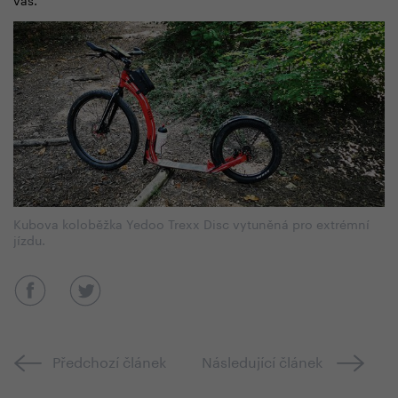
Kubova koloběžka Yedoo Trexx Disc vytuněná pro extrémní
jízdu.
Předchozí článek
Následující článek