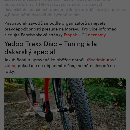
během 65 km a 1 190 výškových metrů si na svých
dakarských speciálech dosyta užili různorodé sjezdy a po cca
4,5 hodinách dorazili do kýženého cíle.
Příští ročník závodů se podle organizátorů s největší
pravděpodobností přesune na Moravu. Pro více informací
sledujte
Facebookové stránky
Etapák – Cíl neznámý
.
Yedoo Trexx Disc – Tuning à la
dakarský speciál
Jakub Bostl o upravené koloběžce natočil
třicetiminutové
video
, pokud ale na něj nemáte čas, mrkněte alespoň na
fotky: