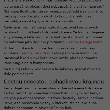
„Je to náročné, občas i dost nebezpečné, ale já to mám rád,“
říká Kuba Bostl: „Tím, že se nemůžu soustředit na nic jiného,
než abych se dostal z bodu A do bodu B, a přitom se
neztratil, a nevyklopil, si dokonale vyčistím hlavu.
Navíc mám jedinečnou příležitost otestovat (vedle svých
osobních limitů) limity koloběžek, které v Yedoo navrhujeme
a vyrábíme, a také odolnost a funkčnost různých komponent,
co nabízíme jako doplňky pro tuning v
Yedoo Garage Praha
.
Už třetím rokem tomuto extrémnímu zatížení podrobuji
koloběžku
Yedoo Trexx
Disc
.
Letos jsem na ní mimo jiné
otestoval hydraulické kotoučové brzdy, plášť
Continental
Race King
a další komponenty.“
Na tuning Kubovy koloběžky à la dakarský speciál mrkněte
dole pod článkem.
Cestou necestou pohádkovou krajinou
Jarda Hájek jezdí na téměř standardně vybavené koloběžce
Yedoo Trexx Disc s mechanickými kotoučovými brzdami, u
kterých jen občas vymění brzdové destičky. Jízdu si nadmíru
užívá, a to především sjezdy, v kterých, stejně jako Kuba,
dokáže dát ostatním závodníkům na frak.