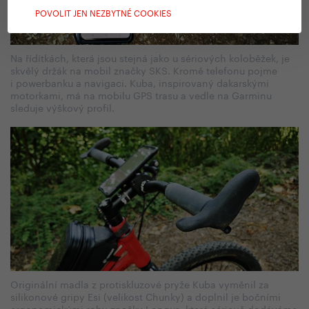
POVOLIT JEN NEZBYTNÉ COOKIES
Na řídítkách, která jsou stejná jako u sériových koloběžek, je
skvělý držák na mobil značky SKS. Kromě telefonu pojme
i powerbanku a navigaci. Kuba, inspirovaný dakarskými
motorkami, má na mobilu GPS trasu a vedle na Garminu
sleduje výškový profil.
Originální madla z protiskluzové pryže Kuba vyměnil za
silikonové gripy Esi (velikost Chunky) a doplnil je bočními
ergonomickými rohy značky Longus, které sériově dodáváme