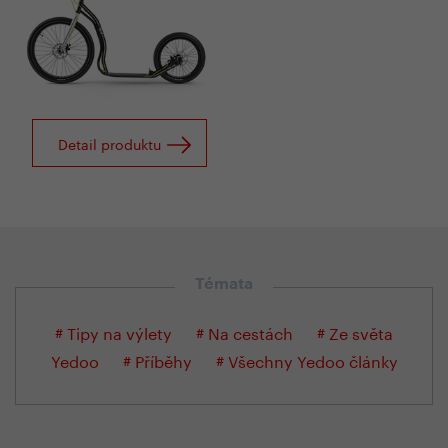
Detail produktu
Témata
# Tipy na výlety
# Na cestách
# Ze světa
Yedoo
# Příběhy
# Všechny Yedoo články