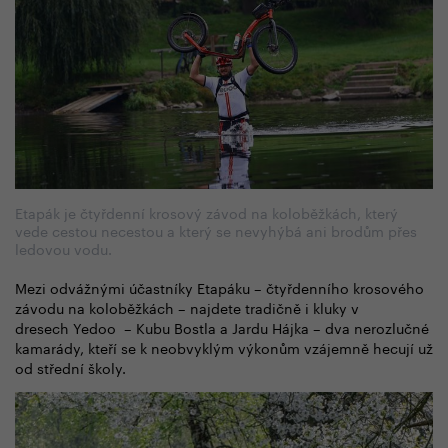
Etapák je čtyřdenní krosový závod na koloběžkách, který
vede cestou necestou a který se nevyhýbá ani brodům přes
ledovou vodu.
Mezi odvážnými účastníky Etapáku – čtyřdenního krosového
závodu na koloběžkách
–
najdete tradičně i kluky v
dresech Yedoo
–
Kubu Bostla a Jardu Hájka – dva nerozlučné
kamarády, kteří se k neobvyklým výkonům vzájemně hecují už
od střední školy.