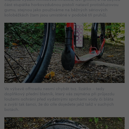
část stupátka horkovzdušnou pistolí natavil protiskluzovou
gumu, stejnou jako používáme na běžných sériových
koloběžkách (tam jsou umístěné v podobě tří pruhů).
Ve výbavě offroadu nesmí chybět tvz. lízátko – tedy
doplňkový přední blatník, který vás zejména při průjezdu
loužemi ochrání před vydatnými sprchami vody či bláta
a zvýší tak šanci, že do cíle dojedete jakž takž v suchých
botách.