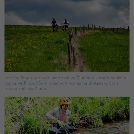
Letošní Etapový závod startoval ve Žluticích v Karlovarském
kraji a vedl podhůřím Krušných hor až na Blatenský vrch
a zase zpět do Žlutic.