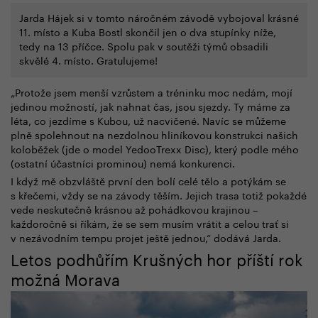
Jarda Hájek si v tomto náročném závodě vybojoval krásné
11. místo a Kuba Bostl skončil jen o dva stupínky níže,
tedy na 13 příčce. Spolu pak v soutěži týmů obsadili
skvělé 4. místo. Gratulujeme!
„Protože jsem menší vzrůstem a tréninku moc nedám, mojí
jedinou možností, jak nahnat čas, jsou sjezdy. Ty máme za
léta, co jezdíme s Kubou, už nacvičené. Navíc se můžeme
plně spolehnout na nezdolnou hliníkovou konstrukci našich
koloběžek (
jde o model YedooTrexx Disc), který podle mého
(ostatní účastníci prominou) nemá konkurenci
.
I když mě obzvláště první den bolí celé tělo a potýkám se
s křečemi, vždy se na závody těším. Jejich trasa totiž pokaždé
vede neskutečně krásnou až pohádkovou krajinou
–
každoročně si říkám, že se sem musím vrátit a celou trať si
v nezávodním tempu projet ještě jednou,“ dodává Jarda.
Letos podhůřím Krušných hor příští rok
možná Morava