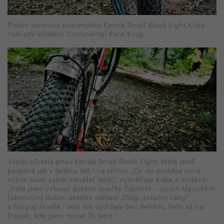
Přední sériovou pneumatiku Kenda Small Block Eight Kuba
nahradil pláštěm Continental Race King.
Vzadu zůstala pneu Kenda Small Block Eight, která jezdí
parádně jak v terénu, tak i na silnici. „Co do poměru cena
výkon jsem zatím nenašel lepší," vysvětluje Kuba a dodává:
„Kola jsem vybavil dušemi značky Tubolito – oproti klasickým
(sériovým) duším ušetřím celkem 250g „rotační váhy“
a fungují skvěle - celý rok vydržely bez defektu, tedy až na
Etapák, kde jsem musel 2x lepit."