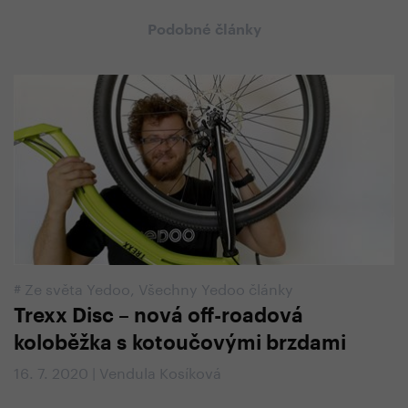
Podobné články
#
Ze světa Yedoo
,
Všechny Yedoo články
Trexx Disc – nová off-roadová
koloběžka s kotoučovými brzdami
16. 7. 2020 | Vendula Kosíková