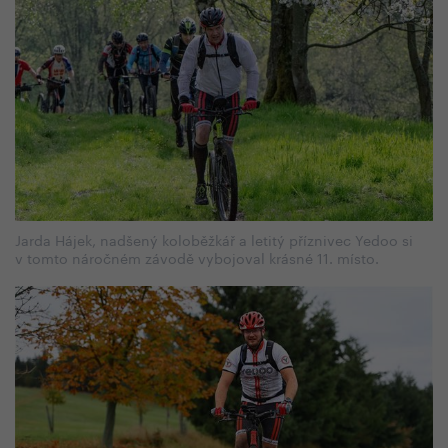
Jarda Hájek, nadšený koloběžkář a letitý příznivec Yedoo si
v tomto náročném závodě vybojoval krásné 11. místo.