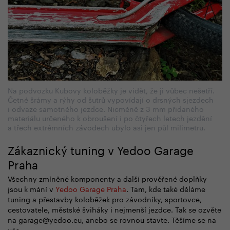
Na podvozku Kubovy koloběžky je vidět, že ji vůbec nešetří.
Četné šrámy a rýhy od šutrů vypovídají o drsných sjezdech
i odvaze samotného jezdce. Nicméně z 3 mm přidaného
materiálu určeného k obroušení i po čtyřech letech jezdění
a třech extrémních závodech ubylo asi jen půl milimetru.
Zákaznický tuning v Yedoo Garage
Praha
Všechny zmíněné komponenty a další prověřené doplňky
jsou k mání v
Yedoo Garage Praha
. Tam,
kde také děláme
tuning a přestavby koloběžek pro závodníky, sportovce,
cestovatele, městské
šviháky i nejmenší jezdce. Tak se ozvěte
na garage@yedoo.eu, anebo se rovnou stavte. Těšíme se na
vás.