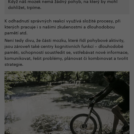
Když náš mozek nemá žádný pohyb, na který by mohl
dohlížet, trpíme.
K odhadnutí správných reakcí využívá složité procesy, při
kterých pracuje i s našimi zkušenostmi a dlouhodobou
pamětí atd.
Není tedy divu, že části mozku, které řídí pohybové aktivity,
jsou zároveň také centry kognitivních funkcí
–
dlouhodobé
paměti, schopností soustředit se, vstřebávat nové informace,
komunikovat, řešit problémy, plánovat či kombinovat a tvořit
strategie.