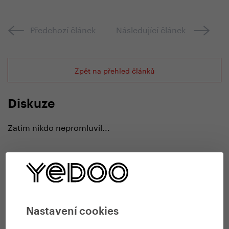
Předchozí článek
Následující článek
Zpět na přehled článků
Diskuze
Zatím nikdo nepromluvil...
Přidat komentář
Nastavení cookies