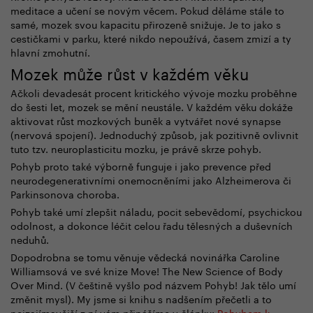
meditace a učení se novým věcem. Pokud děláme stále to
samé, mozek svou kapacitu přirozeně snižuje. Je to jako s
cestičkami v parku, které nikdo nepoužívá, časem zmizí a ty
hlavní zmohutní.
Mozek může růst v každém věku
Ačkoli devadesát procent kritického vývoje mozku proběhne
do šesti let, mozek se mění neustále. V každém věku dokáže
aktivovat růst mozkových buněk a vytvářet nové synapse
(nervová spojení). Jednoduchý způsob, jak pozitivně ovlivnit
tuto tzv. neuroplasticitu mozku, je právě skrze pohyb.
Pohyb proto také výborně funguje i jako prevence před
neurodegenerativními onemocněními jako Alzheimerova či
Parkinsonova choroba.
Pohyb také umí zlepšit náladu, pocit sebevědomí, psychickou
odolnost, a dokonce léčit celou řadu tělesných a duševních
neduhů.
Dopodrobna se tomu věnuje vědecká novinářka Caroline
Williamsová ve své knize Move! The New Science of Body
Over Mind. (V češtině vyšlo pod názvem Pohyb! Jak tělo umí
změnit mysl). My jsme si knihu s nadšením přečetli a to
nejzajímavější z ní vám přinášíme v článku:
Pohybem k