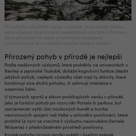
Při pohybu, obzvláště venku v přírodě, musí mozek každou
setinu vteřiny zpracovávat neuvěřitelné množství informací,
které přicházejí ze všech smyslových receptorů,
vyhodnocovat je a následně posílat pokyny svalům.
Přirozený pohyb v přírodě je nejlepší
Podle nedávných výzkumů, které proběhly na univerzitách v
Basileji a japonské Tsukubě, dokáže kognitivní funkce zlepšit
jakýkoli pohyb, nejlepší výsledky však mají ty aktivity, které
kombinují více druhů pohybu, či zahrnují interakce s
ostatními lidmi.
U týmových sportů a aktivit probíhajících venku v přírodě,
jako je funkční pohyb po vzoru Ido Portala či parkour, byl
zaznamenán vyšší růst mozkových buněk a tvorba
neuronových spojení než třeba u sólového posilování, které
probíhá (a nyní se vracíme k výzkumu neurovědce Daniela
Wolperta) v předvídatelném prostředí posilovny.
Kromě pohybu rozvoji mozku svědčí i kvalitní spánek,