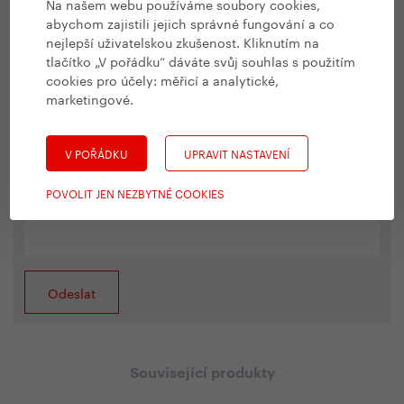
Na našem webu používáme soubory cookies,
abychom zajistili jejich správné fungování a co
nejlepší uživatelskou zkušenost. Kliknutím na
tlačítko „V pořádku“ dáváte svůj souhlas s použitím
cookies pro účely:
měřicí a analytické,
marketingové
.
V POŘÁDKU
UPRAVIT NASTAVENÍ
Malé obtěžování kvůli spamu: Prosíme, přepište do
POVOLIT JEN NEZBYTNÉ COOKIES
pole níže název Yedoo.
Související produkty