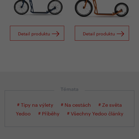
Detail produktu
Detail produktu
Témata
# Tipy na výlety
# Na cestách
# Ze světa
Yedoo
# Příběhy
# Všechny Yedoo články