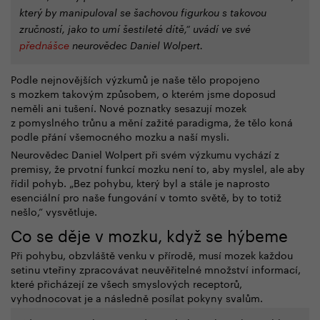
který by manipuloval se šachovou figurkou s takovou
zručností, jako to umí šestileté dítě,“ uvádí ve své
přednášce
neurovědec Daniel Wolpert.
Podle nejnovějších výzkumů je naše tělo propojeno
s mozkem takovým způsobem, o kterém jsme doposud
neměli ani tušení. Nové poznatky sesazují mozek
z pomyslného trůnu a mění zažité paradigma, že tělo koná
podle přání všemocného mozku a naší mysli.
Neurovědec Daniel Wolpert při svém výzkumu vychází z
premisy, že prvotní funkcí mozku není to, aby myslel, ale aby
řídil pohyb. „Bez pohybu, který byl a stále je naprosto
esenciální pro naše fungování v tomto světě, by to totiž
nešlo,“ vysvětluje.
Co se děje v mozku, když se hýbeme
Při pohybu, obzvláště venku v přírodě, musí mozek každou
setinu vteřiny zpracovávat neuvěřitelné množství informací,
které přicházejí ze všech smyslových receptorů,
vyhodnocovat je a následně posílat pokyny svalům.