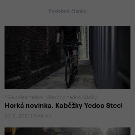
Podobné články
#
Ze světa Yedoo
,
Všechny Yedoo články
Horká novinka. Koběžky Yedoo Steel
29. 8. 2019 | Redakce