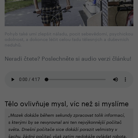
Pohyb také umí zlepšit náladu, pocit sebevědomí, psychickou
odolnost, a dokonce léčit celou řadu tělesných a duševních
neduhů.
Neradi čtete? Poslechněte si audio verzi článku!
Tělo ovlivňuje mysl, víc než si myslíme
„Mozek dokáže během sekundy zpracovat tolik informací,
s kterými by se nevyrovnal ani ten nejvýkonnější počítač
světa. Dnešní počítače sice dokáží porazit velmistry v
šachu, žádný počítač však zatím nedokáže ovládat robota,