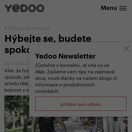
+420 737 279 592
e-shopu
Menu
#
Zdravý životní styl
Hýbejte se, budete
spokojenější a úspěšnější
Yedoo Newsletter
30. 5. 2023
|
Vendula Kosíková
Zůstaňte v kontaktu, ať víte co se
Víte, že fyzická aktivita dokáže zvýšit naše IQ a změnit
děje. Zašleme vám tipy na zajímavé
způsob, jakým přemýšlíme a cítíme? Že posilování
akce, nové články na našem blogu či
středu těla snižuje úzkost a lehký strečink dokáže
informace o produktových
bojovat s chronickým zánětem i mentální ztuhlostí?
novinkách.
přihlásit se k odběru