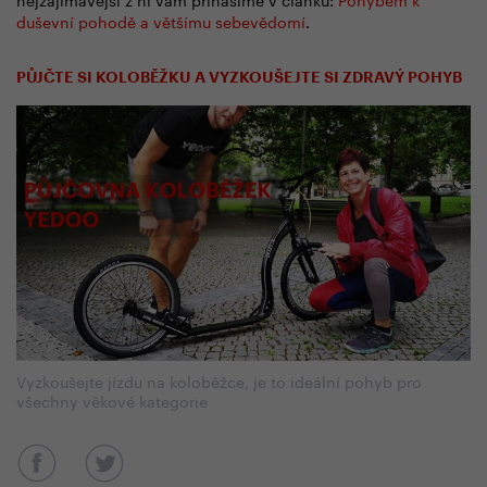
duševní pohodě a většímu sebevědomí
.
PŮJČTE SI KOLOBĚŽKU A VYZKOUŠEJTE SI ZDRAVÝ POHYB
Vyzkoušejte jízdu na koloběžce, je to ideální pohyb pro
všechny věkové kategorie