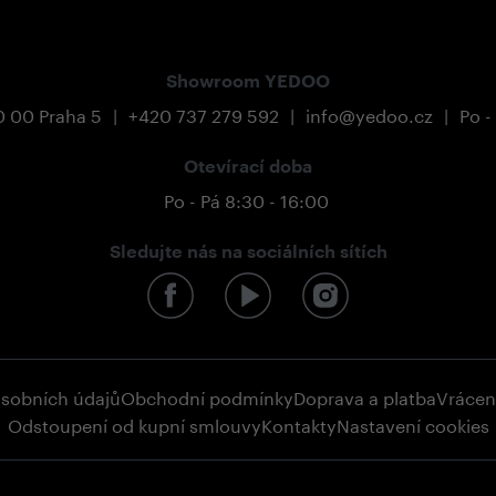
Showroom YEDOO
0 00 Praha 5
|
+420 737 279 592
|
info@yedoo.cz
|
Po -
Otevírací doba
Po - Pá 8:30 - 16:00
Sledujte nás na sociálních sítích
osobních údajů
Obchodní podmínky
Doprava a platba
Vrácen
Odstoupení od kupní smlouvy
Kontakty
Nastavení cookies