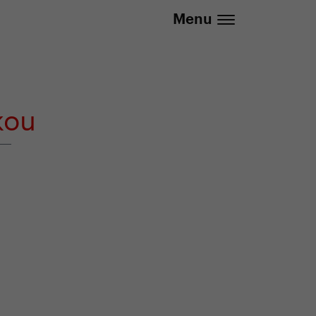
737 279 592 (Po-Pá 8:30 - 16:00)
Menu
kou