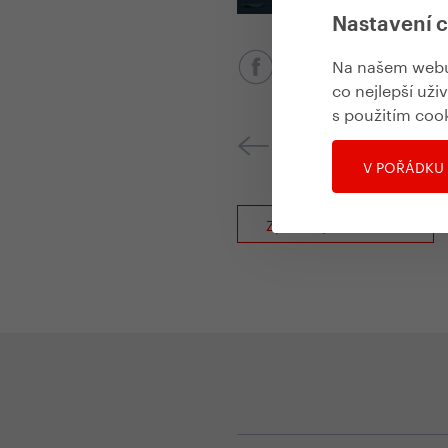
Nastavení 
Na našem webu 
co nejlepší uži
s použitím coo
Předchozí akce
V POŘÁDKU
Zpět na přehled akcí