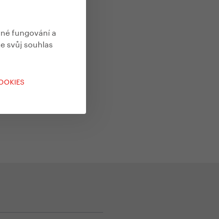
vné fungování a
te svůj souhlas
COOKIES