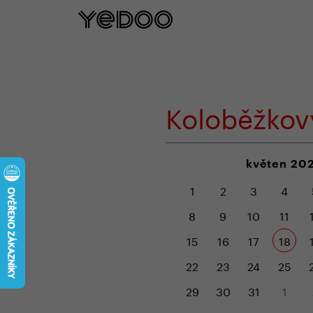
5 let záruka na rám pouze na naš
Koloběžkov
květen 20
1
2
3
4
8
9
10
11
15
16
17
18
22
23
24
25
29
30
31
1