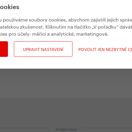
cookies
používáme soubory cookies, abychom zajistili jejich sprá
vatelskou zkušenost. Kliknutím na tlačítko „V pořádku“ dává
kies pro účely:
měřicí a analytické, marketingové
.
Následující akce
UPRAVIT NASTAVENÍ
POVOLIT JEN NEZBYTNÉ 
Inspirace