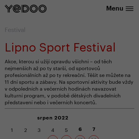
+420 737 279 592
e-shopu
Menu
Festival
Lipno Sport Festival
Akce, kterou si užijí opravdu všichni – od těch
nejmenších až po ty starší, od sportovců
profesionálních až po ty rekreační. Těšit se můžete na
11 dní sportu a zábavy. Na sportovní aktivity bude vždy
v odpoledních a večerních hodinách navazovat
kulturní program, v podobě dětských divadelních
představení nebo i večerních koncertů.
srpen 2022
1
2
3
4
5
6
7