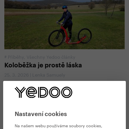
#
Příběhy
,
Všechny Yedoo články
Koloběžka je prostě láska
25. 3. 2026 | Lenka Samuely
Nastavení cookies
Na našem webu používáme soubory cookies,