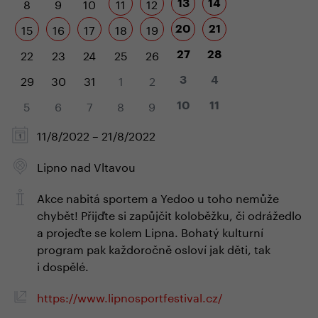
8
9
10
11
12
13
14
15
16
17
18
19
20
21
22
23
24
25
26
27
28
29
30
31
1
2
3
4
5
6
7
8
9
10
11
11/8/2022 – 21/8/2022
Lipno nad Vltavou
Akce nabitá sportem a Yedoo u toho nemůže
chybět! Přijďte si zapůjčit koloběžku, či odrážedlo
a projeďte se kolem Lipna. Bohatý kulturní
program pak každoročně osloví jak děti, tak
i dospělé.
https://www.lipnosportfestival.cz/