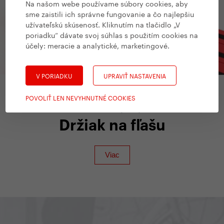
Na našom webe používame súbory cookies, aby
sme zaistili ich správne fungovanie a čo najlepšiu
užívateľskú skúsenosť. Kliknutím na tlačidlo „V
poriadku“ dávate svoj súhlas s použitím cookies na
účely:
meracie a analytické, marketingové
.
V PORIADKU
UPRAVIŤ NASTAVENIA
POVOLIŤ LEN NEVYHNUTNÉ COOKIES
Yedoo Doplnky
Držiak na fľašu