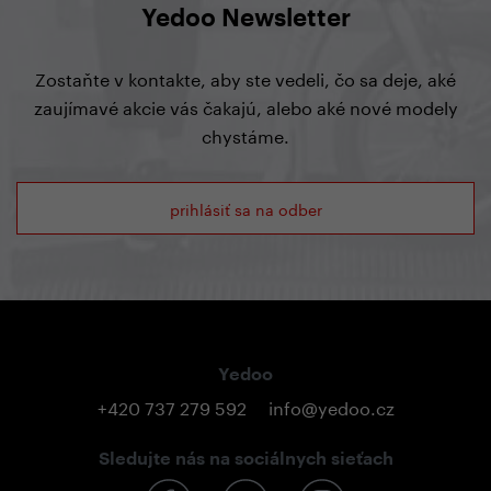
Yedoo Newsletter
Zostaňte v kontakte, aby ste vedeli, čo sa deje, aké
zaujímavé akcie vás čakajú, alebo aké nové modely
chystáme.
prihlásiť sa na odber
Yedoo
+420 737 279 592
info@yedoo.cz
Sledujte nás na sociálnych sieťach