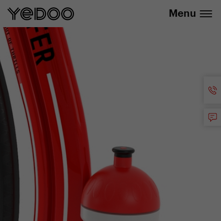
+420 737 279 592
e-shope
Menu