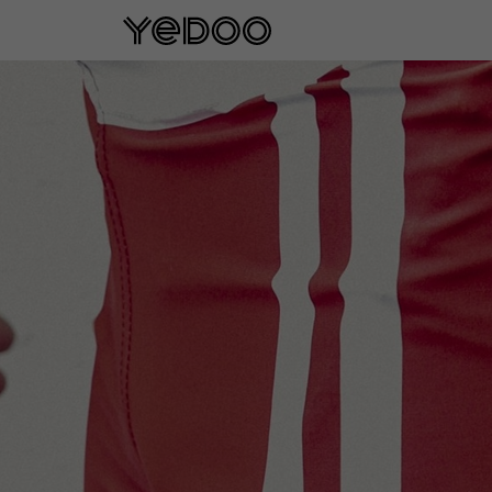
5 rokov záruka na rám iba na našom e