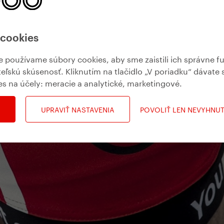
 cookies
používame súbory cookies, aby sme zaistili ich správne f
teľskú skúsenosť. Kliknutím na tlačidlo „V poriadku“ dávate 
es na účely:
meracie a analytické, marketingové
.
UPRAVIŤ NASTAVENIA
POVOLIŤ LEN NEVYHNU