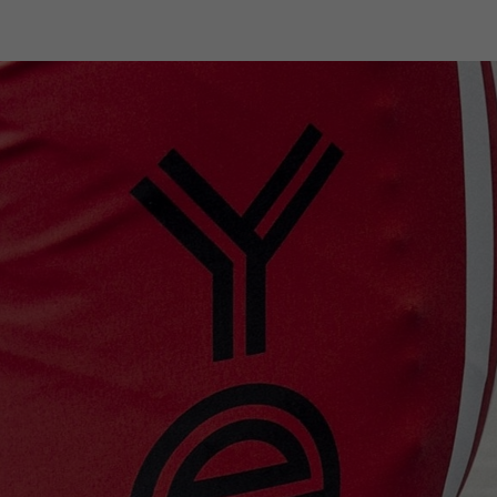
-shope
Odborná zákaznícka starostlivosť
+4