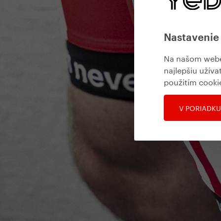
Nastavenie
Na našom webe 
najlepšiu užíva
použitím cooki
V PORIADKU