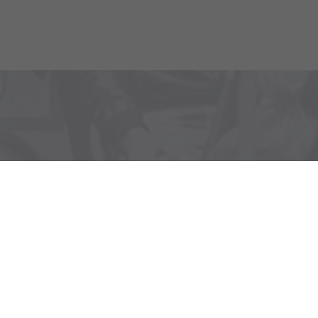
o aké nové modely chystáme.