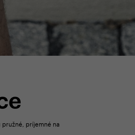
ce
ú pružné, príjemné na