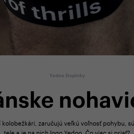
Yedoo Doplnky
ánske nohavi
í kolobežkári, zaručujú veľkú voľnosť pohybu, s
tele a je na nich logo Yedoo. Čo viac si priať?