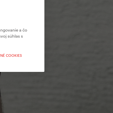
ungovanie a čo
svoj súhlas s
TNÉ COOKIES