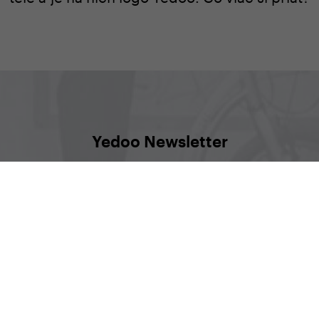
Yedoo Newsletter
te vedeli, čo sa deje, aké zaujímavé akcie vás čakajú, aleb
prihlásiť sa na odber