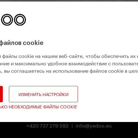
Yedoo Newsletter
бы вы знали, что происходит, какие интересные события жд
новые модели.
файлов cookie
подписаться на рассылку
 файлы cookie на нашем веб-сайте, чтобы обеспечить их
ние и максимально удобное взаимодействие с пользоват
, вы соглашаетесь на использование файлов cookie в цел
ИЗМЕНИТЬ НАСТРОЙКИ
ЛЬКО НЕОБХОДИМЫЕ ФАЙЛЫ COOKIE
Yedoo
+420 737 279 592
|
info@yedoo.eu