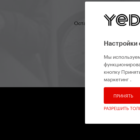
Оставайтесь на связи, что
Настройки 
Мы используем
функционирова
кнопку Принять
маркетинг
.
ПРИНЯТЬ
РАЗРЕШИТЬ ТО