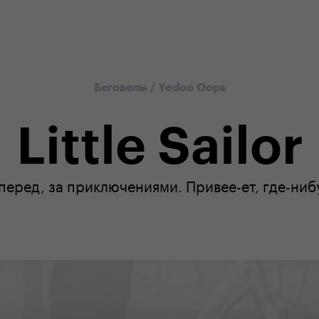
ouze na našem e-shopu
odborná zákaznická péče
Беговелы
/
Yedoo Oops
Little Sailor
перед, за приключениями. Привее-ет, где-ниб