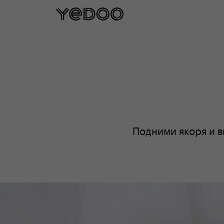
5 let záruka na rám p
Подними якоря и в