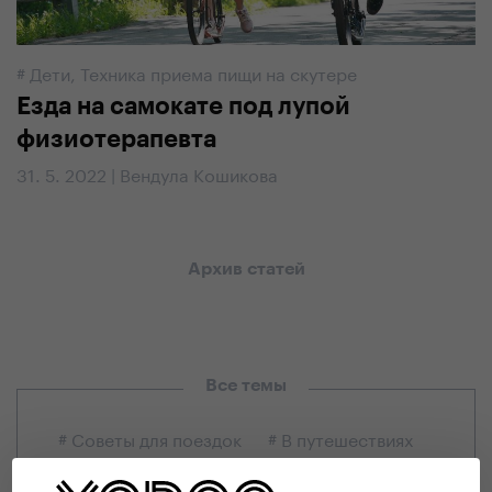
#
Дети
,
Техника приема пищи на скутере
Езда на самокате под лупой
физиотерапевта
31. 5. 2022 | Вендула Кошикова
Архив статей
Все темы
# Советы для поездок
# В путешествиях
# Из мира Yedoo
# Истории
# Все