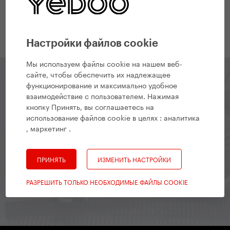
публикации YEDOO
Настройки файлов cookie
Мы используем файлы cookie на нашем веб-
сайте, чтобы обеспечить их надлежащее
функционирование и максимально удобное
Yedoo Newsletter
взаимодействие с пользователем. Нажимая
кнопку Принять, вы соглашаетесь на
использование файлов cookie в целях :
аналитика
Оставайтесь на связи, чтобы вы знали, что
, маркетинг
.
происходит, какие интересные события ждут вас или
какие готовятся новые модели.
ПРИНЯТЬ
ИЗМЕНИТЬ НАСТРОЙКИ
РАЗРЕШИТЬ ТОЛЬКО НЕОБХОДИМЫЕ ФАЙЛЫ COOKIE
подписаться на рассылку