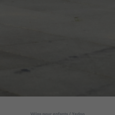
Vélos pour enfants
/
Yedoo