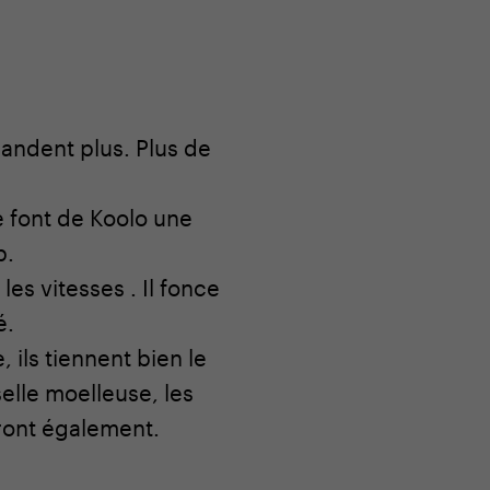
mandent plus. Plus de
 font de Koolo une
p.
es vitesses . Il fonce
é.
, ils tiennent bien le
elle moelleuse, les
eront également.