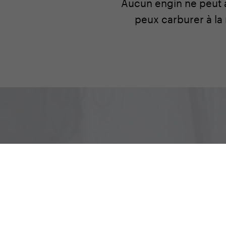
Aucun engin ne peut av
peux carburer à la 
Restez en contact pour êt