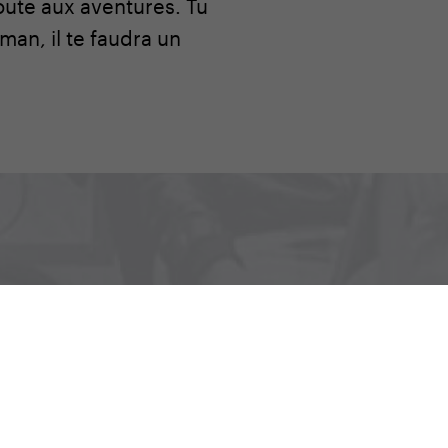
route aux aventures. Tu
man, il te faudra un
vènements qui se préparent
.