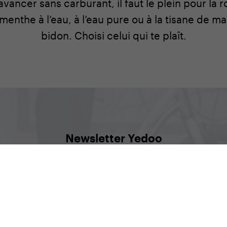
ancer sans carburant, il faut le plein pour la 
menthe à l’eau, à l’eau pure ou à la tisane de ma
bidon. Choisi celui qui te plaît.
Newsletter Yedoo
re au courant de ce qui se passe, pour être informés des é
ou pour découvrir les nouveaux modèles en avant-première
s’inscrire à la newsletter