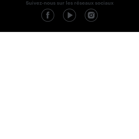
Suivez-nous sur les réseaux sociaux
Protection des données personnelles
Conditions commerciales
Transport et paiement
Retours et réclamations
Rétractation du contrat d'achat
Contact