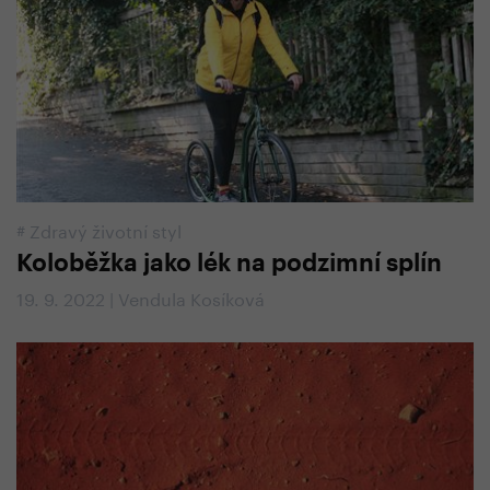
#
Zdravý životní styl
Koloběžka jako lék na podzimní splín
19. 9. 2022 | Vendula Kosíková