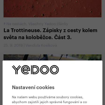
#
Na cestách
,
Všechny Yedoo články
La Trottineuse. Zápisky z cesty kolem
světa na koloběžce. Část 3.
25. 9. 2019 | Vendula Kosíková
Nastavení cookies
Na našem webu používáme soubory cookies,
abychom zajistili jejich správné fungování a co