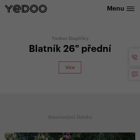
+420 737 279 592
e-shopu
Menu
Yedoo Doplňky
Blatník 26" přední
Související články