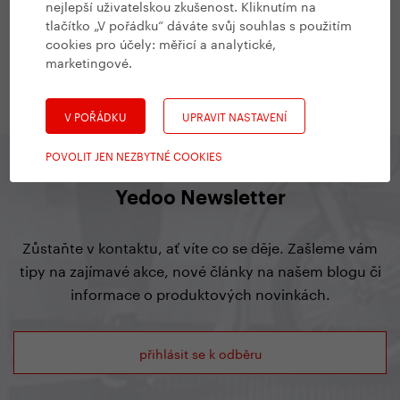
nejlepší uživatelskou zkušenost. Kliknutím na
#
Ze světa Yedoo
,
Všechny Yedoo články
tlačítko „V pořádku“ dáváte svůj souhlas s použitím
cookies pro účely:
měřicí a analytické,
Blatníky do podzimních plískanic
marketingové
.
27. 10. 2011
V POŘÁDKU
UPRAVIT NASTAVENÍ
POVOLIT JEN NEZBYTNÉ COOKIES
Yedoo Newsletter
Zůstaňte v kontaktu, ať víte co se děje. Zašleme vám
tipy na zajímavé akce, nové články na našem blogu či
informace o produktových novinkách.
přihlásit se k odběru