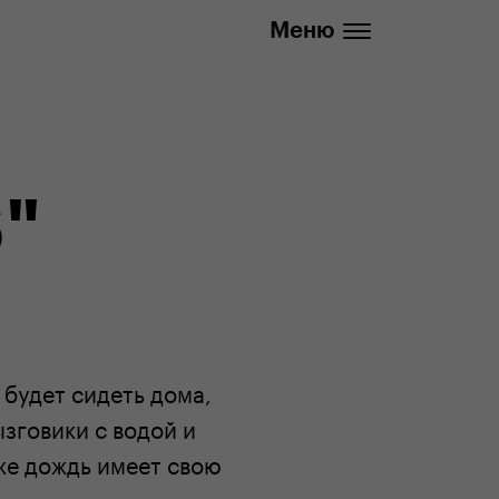
info@yedoo.eu
Меню
"
 будет сидеть дома,
ызговики с водой и
аже дождь имеет свою