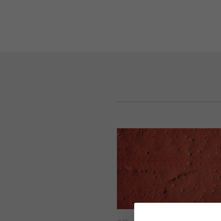
#
В путешествиях
,
Все публ