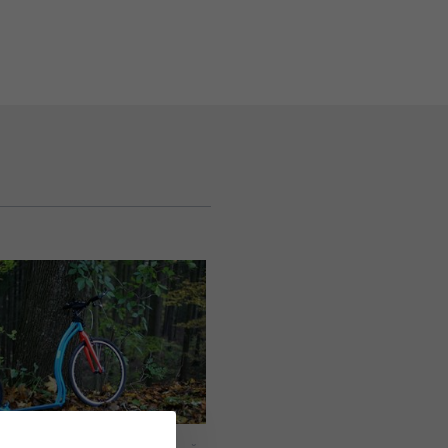
и руководства
,
Здоровый