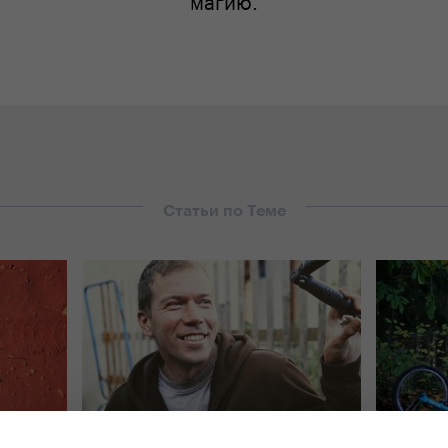
Статьи по Теме
икации
#
Истории
,
Все публикации YEDOO
#
Советы 