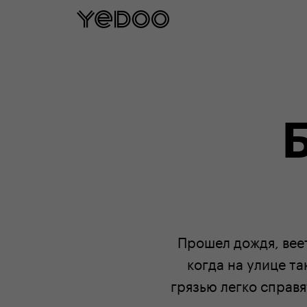
5 let záruka na rám p
Прошел дождя, веет
когда на улице та
грязью легко справя