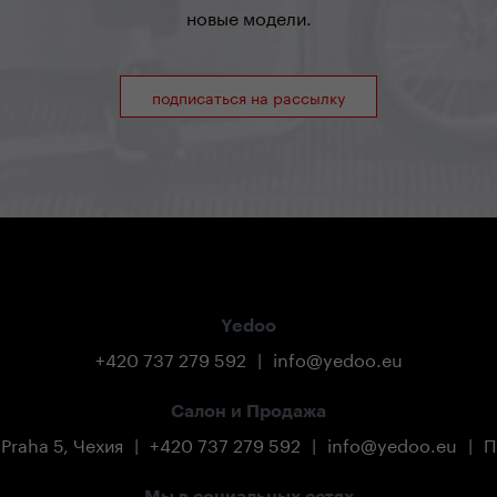
урнал
новые модели.
 что она
подписаться на рассылку
Yedoo
+420 737 279 592
|
info@yedoo.eu
Салон и Продажа
 Praha 5, Чехия
|
+420 737 279 592
|
info@yedoo.eu
|
П