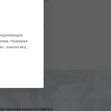
зни
,
Все публикации
ат – лучшее
тво от осенней
ссии.
 надлежащее
елем. Нажимая
017 | Вендула Кошикова
ях :
аналитика ,
ете по ушедшему лету,
ете недостаток
ей энергии и чувствуете
ло? Вы не одиноки;
тво людей, живущих в
м климате, вынуждены
 с осенней меланхолией.
 консультировать Вас по
 того, как избежать
и, как держать себя в
оставаться здоровыми и в
физической форме даже в
ут вас или какие готовятся
ое время года.