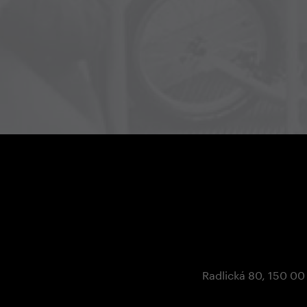
Перелистайте с нами ее ж
путешествий и посмотрите,
делает на отдаленных
австралийских трассах.
Radlická 80, 150 00