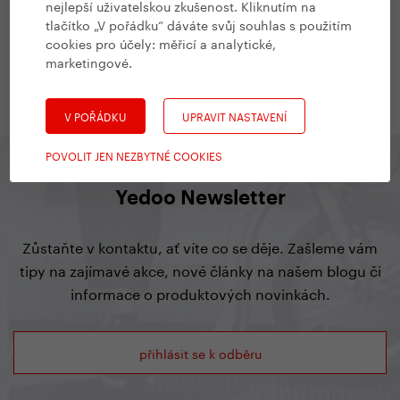
nejlepší uživatelskou zkušenost. Kliknutím na
#
Ze světa Yedoo
,
Všechny Yedoo články
tlačítko „V pořádku“ dáváte svůj souhlas s použitím
cookies pro účely:
měřicí a analytické,
Blatníky do podzimních plískanic
marketingové
.
27. 10. 2011
V POŘÁDKU
UPRAVIT NASTAVENÍ
POVOLIT JEN NEZBYTNÉ COOKIES
Yedoo Newsletter
Zůstaňte v kontaktu, ať víte co se děje. Zašleme vám
tipy na zajímavé akce, nové články na našem blogu či
informace o produktových novinkách.
přihlásit se k odběru