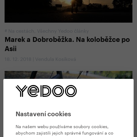
#
Na cestách
,
Všechny Yedoo články
Marek a Dobroběžka. Na koloběžce po
Asii
18. 12. 2018 | Vendula Kosíková
Nastavení cookies
Na našem webu používáme soubory cookies,
abychom zajistili jejich správné fungování a co