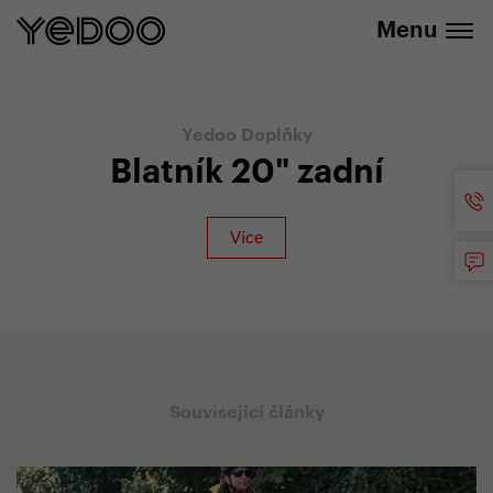
+420 737 279 592
e-shopu
Menu
Yedoo Doplňky
Blatník 20" zadní
Související články