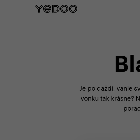
5 rokov záruka na rám iba na našom e
Bl
Je po daždi, vanie s
vonku tak krásne? N
porad