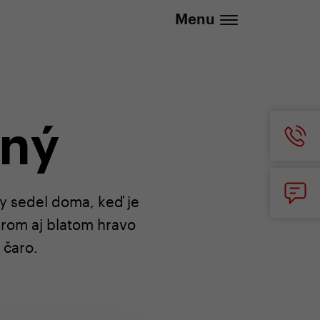
20 737 279 592 (Po-Pá 8:30 - 16:00)
Menu
dný
by sedel doma, keď je
krom aj blatom hravo
 čaro.