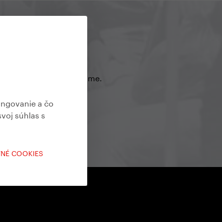
o aké nové modely chystáme.
ungovanie a čo
svoj súhlas s
TNÉ COOKIES