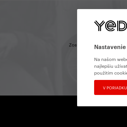
Zostaňte v kontakte, aby s
Nastavenie
Na našom webe 
najlepšiu užíva
použitím cooki
V PORIADKU