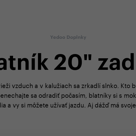
-shope
Odborná zákaznícka starostlivosť
+4
Yedoo Doplnky
atník 20" za
vieži vzduch a v kalužiach sa zrkadlí slnko. Kto 
enechajte sa odradiť počasím, blatníky si s mo
ia a vy si môžete užívať jazdu. Aj dážď má svoje