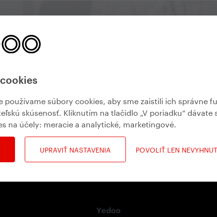
Yedoo Newsletter
te vedeli, čo sa deje, aké zaujímavé akcie vás čakajú, aleb
 cookies
používame súbory cookies, aby sme zaistili ich správne f
prihlásiť sa na odber
teľskú skúsenosť. Kliknutím na tlačidlo „V poriadku“ dávate 
es na účely:
meracie a analytické, marketingové
.
UPRAVIŤ NASTAVENIA
POVOLIŤ LEN NEVYHNU
Yedoo