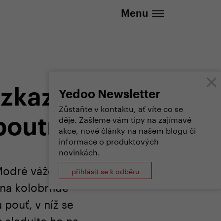
737 279 592 (Po-Pá 8:30 - 16:00)
Menu
vzkazuje
Yedoo Newsletter
Zůstaňte v kontaktu, ať víte co se
děje. Zašleme vám tipy na zajímavé
poutník
akce, nové články na našem blogu či
informace o produktových
novinkách.
Modré vážce –
přihlásit se k odběru
 na kolobrndě
 pouť, v níž se
 sledujte ho na