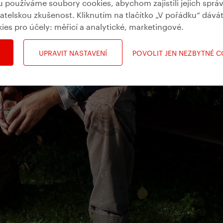
používáme soubory cookies, abychom zajistili jejich sprá
vatelskou zkušenost. Kliknutím na tlačítko „V pořádku“ dává
kies pro účely:
měřicí a analytické, marketingové
.
UPRAVIT NASTAVENÍ
POVOLIT JEN NEZBYTNÉ 