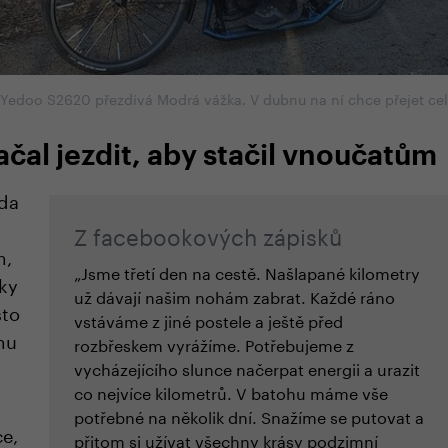
 Yedoo S2620 přezdívá Modrá vážka. V dubnu na ní chce přejet cel
čal jezdit, aby stačil vnoučatům
ěda
Z facebookových zápisků
m,
„Jsme třetí den na cestě. Našlapané kilometry
žky
už dávají našim nohám zabrat. Každé ráno
sto
vstáváme z jiné postele a ještě před
mu
rozbřeskem vyrážíme. Potřebujeme z
vycházejícího slunce načerpat energii a urazit
co nejvíce kilometrů. V batohu máme vše
potřebné na několik dní. Snažíme se putovat a
ce,
přitom si užívat všechny krásy podzimní