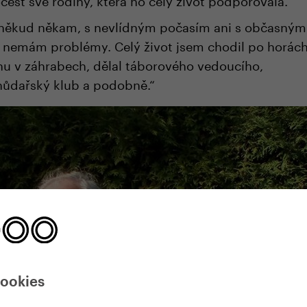
někud někam, s nevlídným počasím ani s občasným
nemám problémy. Celý život jsem chodil po horách
hu v záhrabech, dělal táborového vedoucího,
hůdařský klub a podobně.“
cookies