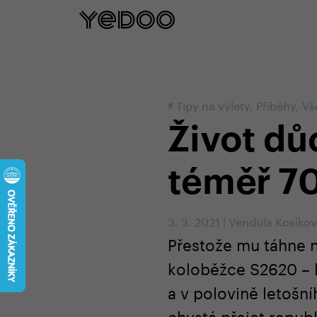
5 let záruka na rám pouze na naš
#
Tipy na výlety
,
Příběhy
,
Vš
Život d
téměř 70
3. 3. 2021
|
Vendula Kosíko
Přestože mu táhne 
koloběžce S2620 – b
a v polovině letošní
chystá přejet repub