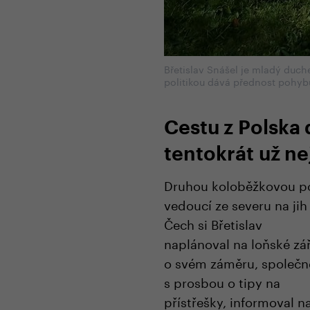
Břetislav Snášel je mladý duc
politikou dává přednost pohyb
Cestu z Polska 
tentokrát už ne
Druhou koloběžkovou p
vedoucí ze severu na jih
Čech si Břetislav
naplánoval na loňské zář
o svém záměru, společn
s prosbou o tipy na
přístřešky, informoval n