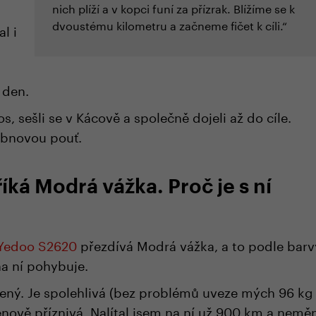
nich plíží a v kopci funí za přízrak. Blížíme se k
dvoustému kilometru a začneme fičet k cíli.“
l i
 den.
s, sešli se v Kácově a společně dojeli až do cíle.
dubnovou pouť.
íká Modrá vážka. Proč je s ní
 Yedoo S2620
přezdívá Modrá vážka, a to podle barv
na ní pohybuje.
ený. Je spolehlivá (bez problémů uveze mých 96 kg 
enově příznivá. Nalítal jsem na ní už 900 km a neměn