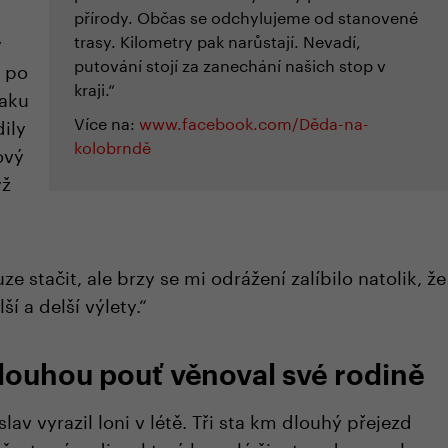
přírody. Občas se odchylujeme od stanovené
y
trasy. Kilometry pak narůstají. Nevadí,
putování stojí za zanechání našich stop v
 po
kraji.“
laku
Více na:
www.facebook.com/Děda-na-
ily
kolobrndě
ový
yž
e stačit, ale brzy se mi odrážení zalíbilo natolik, že
ší a delší výlety.“
louhou pouť věnoval své rodině
lav vyrazil loni v létě. Tři sta km dlouhý přejezd
est své rodiny, která ho celý život podporovala.