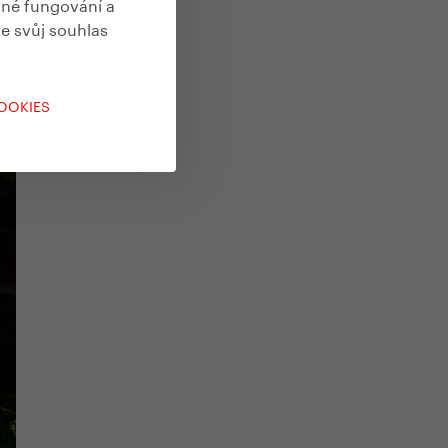
vné fungování a
te svůj souhlas
COOKIES