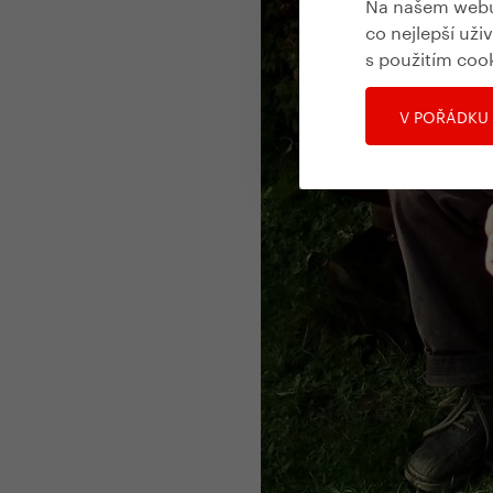
Na našem webu 
co nejlepší uži
s použitím coo
V POŘÁDKU