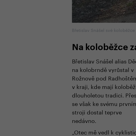
Břetislav Snášel své koloběžce
Na koloběžce za
Břetislav Snášel alias D
na kolobrndě vyrůstal v
Rožnově pod Radhoště
v kraji, kde mají kolobě
dlouholetou tradici. Pře
se však ke svému první
stroji dostal teprve
nedávno.
„Otec mě vedl k cyklisti