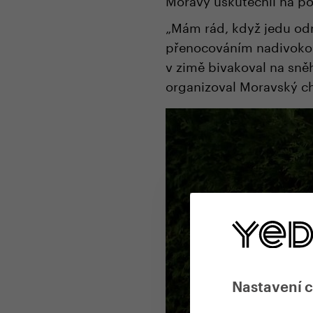
„Mám rád, když jedu od
přenocováním nadivoko 
v zimě bivakoval na sně
organizoval Moravský c
Nastavení 