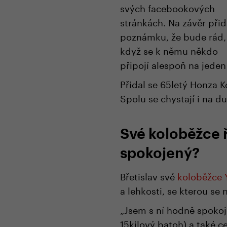
svých facebookových
stránkách. Na závěr přida
poznámku, že bude rád,
když se k němu někdo
připojí alespoň na jeden
Přidal se 65letý Honza Ko
Spolu se chystají i na 
Své koloběžce ř
spokojený?
Břetislav své
koloběžce
a lehkosti, se kterou se 
„Jsem s ní hodně spokoj
15kilový batoh) a také c