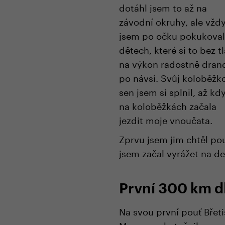
dotáhl jsem to až na
závodní okruhy, ale vžd
jsem po očku pokukoval
dětech, které si to bez t
na výkon radostně drand
po návsi. Svůj koloběžk
sen jsem si splnil, až kd
na koloběžkách začala
jezdit moje vnoučata.
Zprvu jsem jim chtěl pouz
jsem začal vyrážet na del
První 300 km d
Na svou první pouť Břetis
Moravy uskutečnil na poč