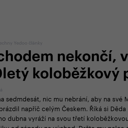
em e-shopu
odborná zákaznická péče
+420 
echny Yedoo články
ůchodem nekončí, 
letý koloběžkový 
vá
na sedmdesát, nic mu nebrání, aby na své 
rázdil napříč celým Českem. Říká si Děda
ho dubna vyráží na svou třetí koloběžkovou
liku od západu na východ. Držte mu palce a