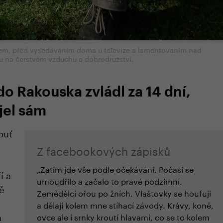
hem, před vysedáváním doma u televize a lamentováním nad
u na čerstvém vzduchu a dobrodružství.
do Rakouska zvládl za 14 dní,
jel sám
ouť
Z facebookových zápisků
„Zatím jde vše podle očekávání. Počasí se
í a
umoudřilo a začalo to pravé podzimní.
ě
Zemědělci ořou po žních. Vlaštovky se houfuji
a dělají kolem mne stíhací závody. Krávy, koně,
a
ovce ale i srnky kroutí hlavami, co se to kolem