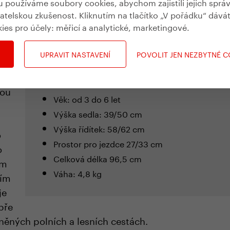
používáme soubory cookies, abychom zajistili jejich sprá
vatelskou zkušenost. Kliknutím na tlačítko „V pořádku“ dává
rňují dvě rozšířené panenky a hlavně dvě tlusté pneumatiky, které
kies pro účely:
měřicí a analytické, marketingové
.
družství.
vá
UPRAVIT NASTAVENÍ
POVOLIT JEN NEZBYTNÉ 
Parametry TooToo XL
Pro děti od 95 cm
dou
Věk: od 3 do 6 let
Výška sedla: 39/50 cm
Výška řídítek: 58/62 cm
o
Prostor pro jezdce 27/33 cm
o
Celková délka 96,5 cm
ým
Váha: 4,8 kg
ším
je
bře
vněných polních a lesních cestách.