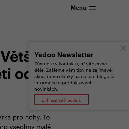
737 279 592 (Po-Pá 8:30 - 16:00)
Menu
Větší a
Yedoo Newsletter
Zůstaňte v kontaktu, ať víte co se
děje. Zašleme vám tipy na zajímavé
ti od 3
akce, nové články na našem blogu či
informace o produktových
novinkách.
přihlásit se k odběru
ěrka pro nohy. To
pro všechny malé