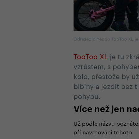
Odrážedlo Yedoo TooToo XL je 
TooToo XL
je tu zkr
vzrůstem, s pohybem
kolo, přestože by u
blbiny a jezdit bez 
pohybu.
Více než jen 
Už podle názvu poznáte,
při navrhování tohoto