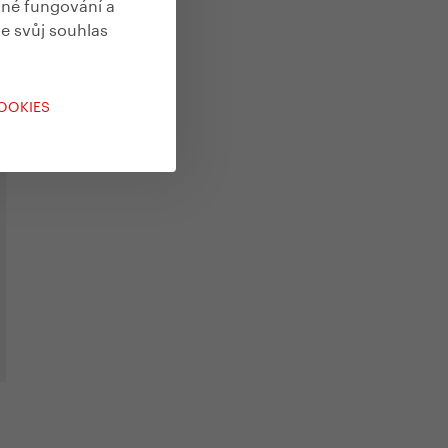
vné fungování a
te svůj souhlas
COOKIES