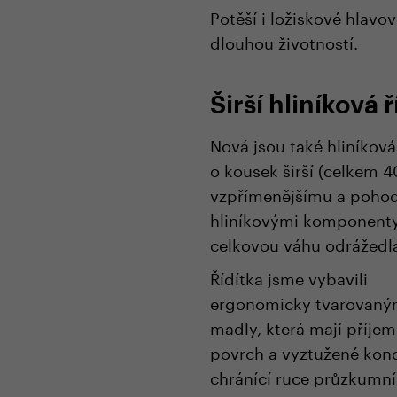
Potěší i ložiskové hlav
dlouhou životností.
Širší hliníková ř
Nová jsou také hliníková 
o kousek širší (celkem 4
vzpřímenějšímu a pohodl
hliníkovými komponenty 
celkovou váhu odrážedl
Řídítka jsme vybavili
ergonomicky tvarovaný
madly, která mají příje
povrch a vyztužené kon
chránící ruce průzkumn