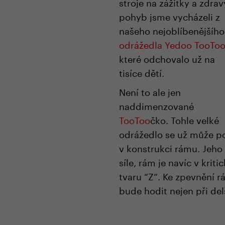
stroje na zážitky a zdrav
pohyb jsme vycházeli z
našeho nejoblíbenějšího
odrážedla Yedoo TooTo
které odchovalo už na
tisíce dětí.
Není to ale jen
naddimenzované
TooToo
čko. Tohle velké
odrážedlo se už může po
v konstrukci rámu. Jeho
síle, rám je navíc v kri
tvaru “Z“. Ke zpevnění r
bude hodit nejen při delš