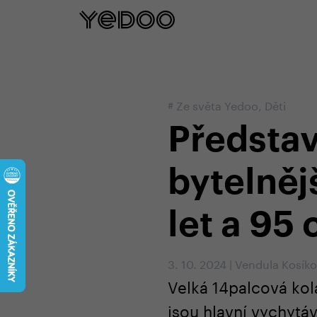
5 let záruka na rám pouze na naš
#
Ze světa Yedoo
,
Děti
Představ
bytelněj
let a 95
3. 10. 2024
|
Vendula Kosík
Velká 14palcová kola
jsou hlavní vychyt