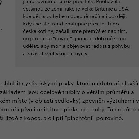
ý
jsme zaznamenali už před lety. Přicházela
většinou ze zemí, jako je Velká Británie a USA,
kde děti s pohybem obecně začínají později.
Když se ale trend postupně přesunul i do
o
,
české kotliny, začali jsme přemýšlet nad tím,
co pro tuhle “novou“ generaci dětí můžeme
udělat, aby mohla objevovat radost z pohybu
a zažívat svět všemi smysly.
chlubit cyklistickými prvky, které najdete předevš
 základem jsou ocelové trubky o větším průměru a
tickém místě (v oblasti sedlovky) zpevněn výztuhami 
ámu přispívá i unikátní opěrka pro nohy. Ta se děte
í jízdě z kopce, ale i při “plachtění“ po rovině.