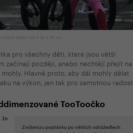
určené dětem od 3 let a 95 cm
átka pro všechny děti, které jsou větší
 začínají později, anebo nechtějí přejít na
ž mohly. Hlavně proto, aby dál mohly dělat
tlaku na výkon, jen tak pro samotnou radost
naddimenzované TooToočko
 že
Zvýšenou poptávku po větších odrážedlech