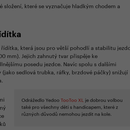
ové složení, které se vyznačuje hladkým chodem a
ídítka
řídítka, která jsou pro větší pohodlí a stabilitu jezd
00 mm). Jejich zahnutý tvar přispěje ke
nějšímu posedu jezdce. Navíc spolu s dalšími
(jako sedlová trubka, ráfky, brzdové páčky) snižují
a.
mi
Odrážedlo Yedoo
TooToo XL
je dobrou volbou
mný
také pro všechny děti s handicapem, které z
různých důvodů nemohou jezdit na kole.
ce
íků