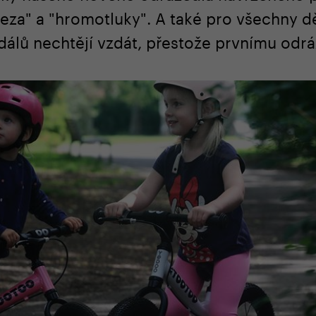
eza" a "hromotluky". A také pro všechny dět
álů nechtějí vzdát, přestože prvnímu odrá