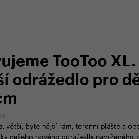
em e-shopu
odborná zákaznická péče
+420 
ujeme TooToo XL. 
ší odrážedlo pro dě
 cm
ová
, větší, bytelnější rám, terénní pláště a op
ávky našeho nového odrážedla navrženého 