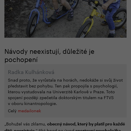
Návody neexistují, důležité je
pochopení
Radka Kulhánková
Snad proto, že vyrůstala na horách, nedokáže si svůj život
představit bez pohybu. Ten pak propojila s psychologií,
kterou vystudovala na Univerzitě Karlově v Praze. Toto
spojení později zpečetila doktorským titulem na FTVS
v oboru kinantropologie.
Celý
medailonek
„Bohužel vás zklamu,
obecný návod, který by platil pro každé
“ říká hned na úvod