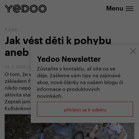
+420 737 279 592
e-shopu
Menu
#
Děti
Jak vést děti k pohybu
aneb Proč kroužky nestačí
Yedoo Newsletter
23. 2. 2022
|
Vendula Kosíková
Zůstaňte v kontaktu, ať víte co se
O tom, že všestranný pohyb na čerstvém vzduchu je
děje. Zašleme vám tipy na zajímavé
základem fyzického zdraví i psychické pohody, dnes
akce, nové články na našem blogu či
nikdo nepochybuje. Jak ale docílit, aby se fyzická
informace o produktových
aktivita stala nedílnou součástí životů našich dětí?
novinkách.
Zeptali jsme se sportovní a školní psycholožky Radky
Kulhánkové.
přihlásit se k odběru