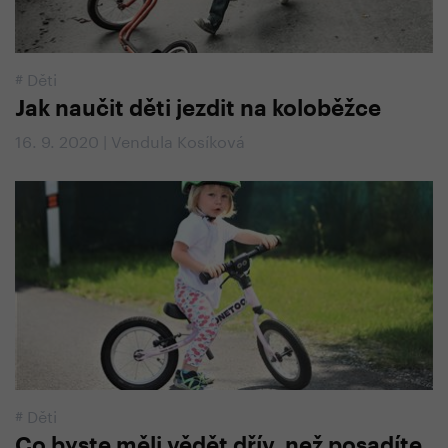
#
Děti
Jak naučit děti jezdit na koloběžce
16. 9. 2020 | Vendula Kosíková
#
Děti
Co byste měli vědět dřív, než posadíte