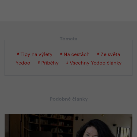
Témata
# Tipy na výlety
# Na cestách
# Ze světa
Yedoo
# Příběhy
# Všechny Yedoo články
Podobné články