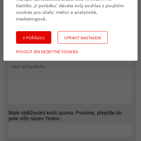
tlačítko „V pořádku“ dáváte svůj souhlas s použitím
Přidat komentář
cookies pro účely:
měřicí a analytické,
marketingové
.
V POŘÁDKU
UPRAVIT NASTAVENÍ
POVOLIT JEN NEZBYTNÉ COOKIES
Malé obtěžování kvůli spamu: Prosíme, přepište do
pole níže název Yedoo.