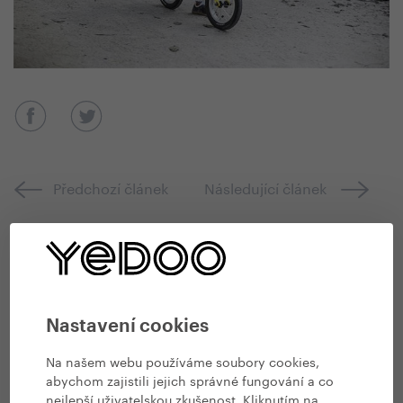
Předchozí článek
Následující článek
Zpět na přehled článků
Diskuze
Nastavení cookies
Zatím nikdo nepromluvil...
Na našem webu používáme soubory cookies,
abychom zajistili jejich správné fungování a co
nejlepší uživatelskou zkušenost. Kliknutím na