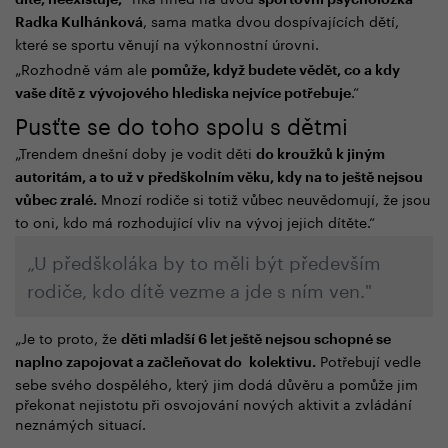
dítě, neexistuje,
sportovní psycholožka
, sama matka dvou dospívajících dětí,
Radka Kulhánková
které se sportu věnují na výkonnostní úrovni.
„Rozhodně vám ale
pomůže, když budete vědět, co a kdy
.“
vaše dítě z vývojového hlediska nejvíce potřebuje
Pusťte se do toho spolu s dětmi
„Trendem dnešní doby je vodit děti
do kroužků k jiným
autoritám, a to už v předškolním věku, kdy na to ještě nejsou
Mnozí rodiče si totiž vůbec neuvědomují, že jsou
vůbec zralé.
to oni, kdo má rozhodující vliv na vývoj jejich dítěte.“
„
U předškoláka by to měli být především
rodiče, kdo dítě vezme a jde s ním ven."
„Je to proto, že
děti mladší 6 let ještě nejsou schopné se
Potřebují vedle
naplno zapojovat a začleňovat do kolektivu.
sebe svého dospělého, který jim dodá důvěru a pomůže jim
překonat nejistotu při osvojování nových aktivit a zvládání
neznámých situací.