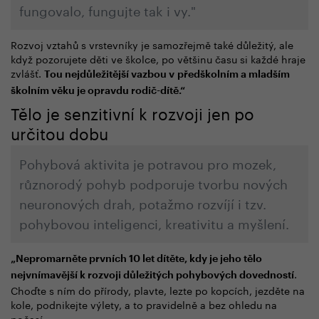
fungovalo, fungujte tak i vy."
Rozvoj vztahů s vrstevníky je samozřejmě také důležitý, ale
když pozorujete děti ve školce, po většinu času si každé hraje
zvlášť.
Tou nejdůležitější vazbou v předškolním a mladším
školním věku je opravdu rodič-dítě.“
Tělo je senzitivní k rozvoji jen po
určitou dobu
Pohybová aktivita je potravou pro mozek,
různorodý pohyb podporuje tvorbu nových
neuronových drah, potažmo rozvíjí i tzv.
pohybovou inteligenci, kreativitu a myšlení.
„
Nepromarněte prvních 10 let dítěte, kdy je jeho tělo
.
nejvnímavější k rozvoji důležitých pohybových dovedností
Choďte s ním do přírody, plavte, lezte po kopcích, jezděte na
kole, podnikejte výlety, a to pravidelně a bez ohledu na
počasí.