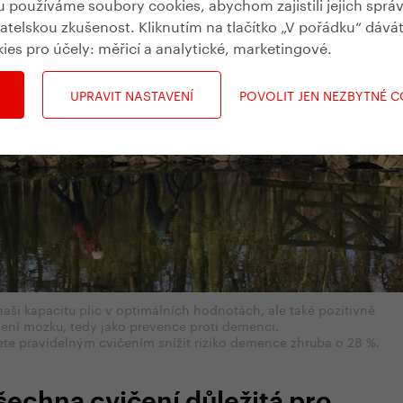
používáme soubory cookies, abychom zajistili jejich sprá
vatelskou zkušenost. Kliknutím na tlačítko „V pořádku“ dává
kies pro účely:
měřicí a analytické, marketingové
.
UPRAVIT NASTAVENÍ
POVOLIT JEN NEZBYTNÉ 
naši kapacitu plic v optimálních hodnotách, ale také pozitivně
vení mozku, tedy jako prevence proti demenci.
te pravidelným cvičením snížit riziko demence zhruba o 28 %.
šechna cvičení důležitá pro