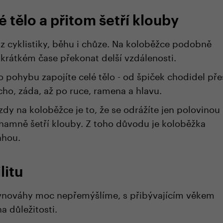
é tělo a přitom šetří klouby
 z cyklistiky, běhu i chůze. Na koloběžce podobně
 krátkém čase překonat delší vzdálenosti.
o pohybu zapojíte celé tělo - od špiček chodidel pře
icho, záda, až po ruce, ramena a hlavu.
ízdy na koloběžce je to, že se odrážíte jen polovinou
znamně šetří klouby. Z toho důvodu je koloběžka
áhou.
litu
ovnováhy moc nepřemýšlíme, s přibývajícím věkem
a důležitosti.