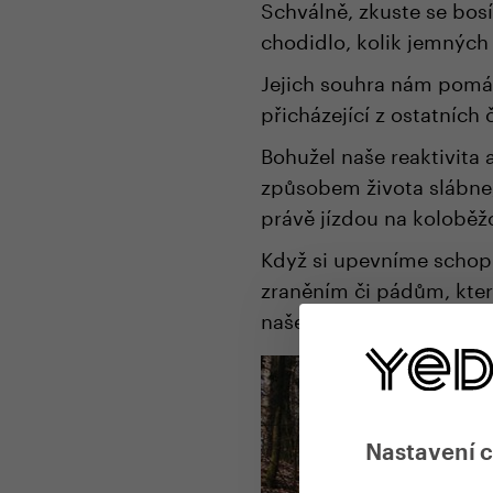
Schválně, zkuste se bosí
chodidlo, kolik jemných
Jejich souhra nám pomá
přicházející z ostatních č
Bohužel naše reaktivit
způsobem života slábne,
právě jízdou na koloběž
Když si upevníme schop
zraněním či pádům, kte
naše celkové zdraví, ne
Nastavení 