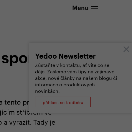
737 279 592 (Po-Pá 8:30 - 16:00)
Menu
 sport
Yedoo Newsletter
Zůstaňte v kontaktu, ať víte co se
děje. Zašleme vám tipy na zajímavé
akce, nové články na našem blogu či
informace o produktových
novinkách.
na tento pro tělo
přihlásit se k odběru
jícím stříbrem ve
a vyrazit. Tady je