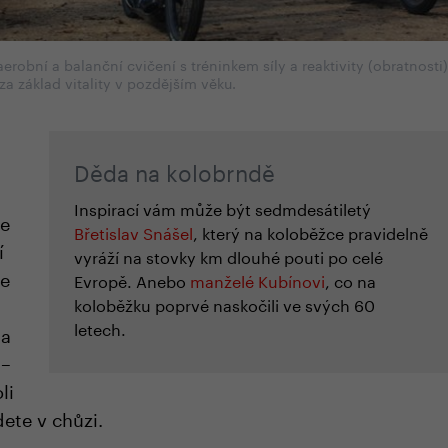
robní a balanční cvičení s tréninkem síly a reaktivity (obratnosti
za základ vitality v pozdějším věku.
Děda na kolobrndě
Inspirací vám může být sedmdesátiletý
ce
Břetislav Snášel
, který na koloběžce pravidelně
í
vyráží na stovky km dlouhé pouti po celé
le
Evropě. Anebo
manželé Kubínovi
, co na
koloběžku poprvé naskočili ve svých 60
letech.
na
t
–
li
dete v chůzi.