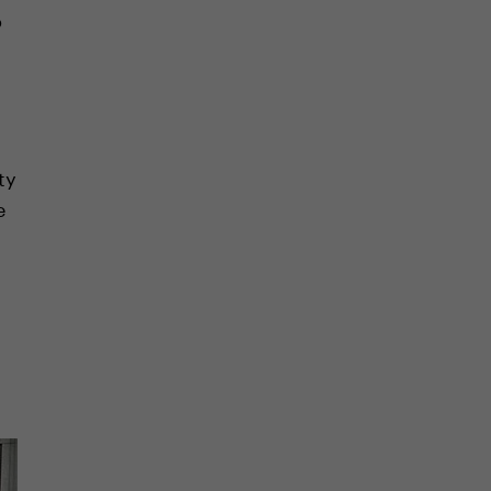
o
ty
e