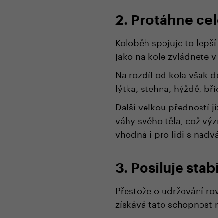
2. Protáhne cel
Koloběh spojuje to lepší
jako na kole zvládnete v
Na rozdíl od kola však d
lýtka, stehna, hýždě, bř
Další velkou předností j
váhy svého těla, což vý
vhodná i pro lidi s nadv
3. Posiluje stabi
Přestože o udržování r
získává tato schopnost n