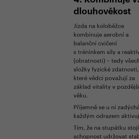
dlouhověkost
Jízda na koloběžce
kombinuje aerobní a
balanční cvičení
s tréninkem síly a reakti
(obratnosti) – tedy všec
složky fyzické zdatnosti,
které vědci považují za
základ vitality v pozděj
věku.
Příjemně se u ní zadýchá
každým odrazem aktivujet
Tím, že na stupátku stoj
schopnost udržovat stabi