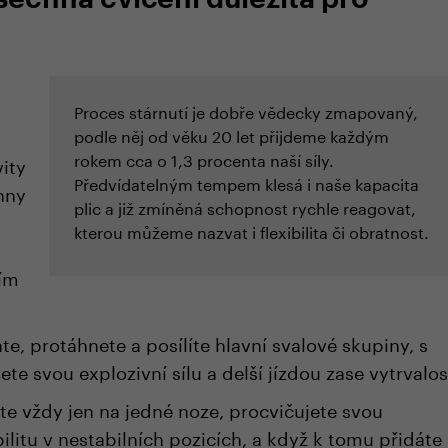
Proces stárnutí je dobře vědecky zmapovaný,
podle něj od věku 20 let přijdeme každým
rokem cca o 1,3 procenta naší síly.
vity
Předvídatelným tempem klesá i naše kapacita
hny
plic a již zmíněná schopnost rychle reagovat,
kterou můžeme nazvat i flexibilita či obratnost.
ším
te, protáhnete a posílíte hlavní svalové skupiny, s
e svou explozivní sílu a delší jízdou zase vytrvalos
íte vždy jen na jedné noze, procvičujete svou
litu v nestabilních pozicích, a když k tomu přidáte