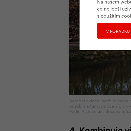
Na našem webu 
co nejlepší uži
s použitím coo
V POŘÁDKU
Aerobní cvičení udržuje nejen 
působí na funkci srdce a prokr
Podle Alzheimer's Society může
4. Kombinuje v