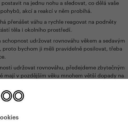
 postavit na jednu nohu a sledovat, co dělá vaše
 pohybů, akcí a reakcí v něm probíhá.
há přenášet váhu a rychle reagovat na podněty
ástí těla i okolního prostředí.
a a schopnost udržovat rovnováhu věkem a sedavým
 proto bychom ji měli pravidelně posilovat, třeba
ce.
nosti udržovat rovnováhu, předejdeme zbytečným
ré mají v pozdějším věku mnohem větší dopady na
ž když je nám dvacet.
cookies