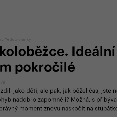
em e-shopu
odborná zákaznická péče
+420 
y Yedoo články
 koloběžce. Ideální
m pokročilé
ová
dili jako děti, ale pak, jak běžel čas, jste 
ohyb nadobro zapomněli? Možná, s přibýva
 správný moment znovu naskočit na stupátko 