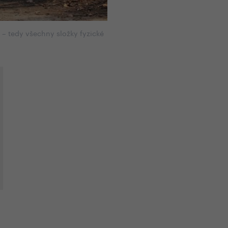
) – tedy všechny složky fyzické