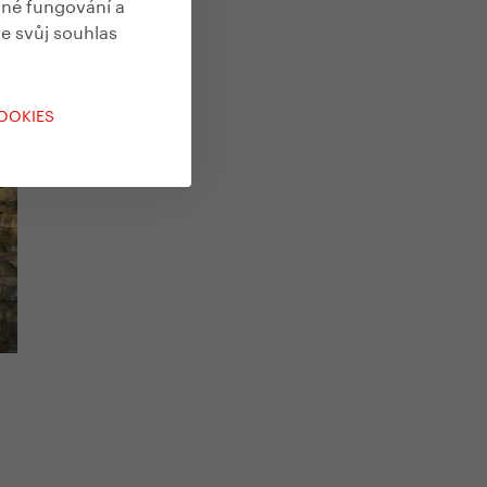
vné fungování a
te svůj souhlas
COOKIES