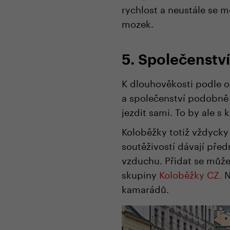
rychlost a neustále se mě
mozek.
5. Společenství
K dlouhověkosti podle od
a společenství podobně 
jezdit sami. To by ale 
Koloběžky totiž vždycky 
soutěživostí dávají před
vzduchu. Přidat se můž
skupiny
Koloběžky CZ.
N
kamarádů.