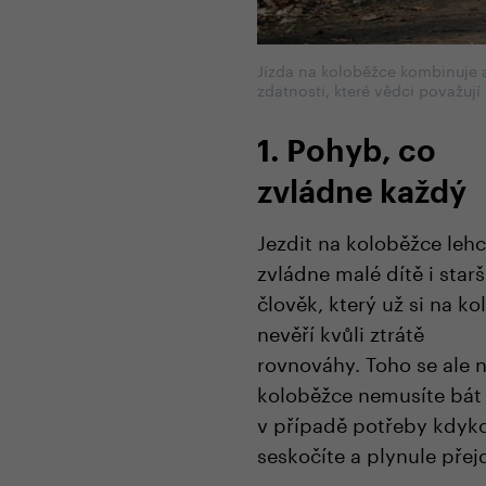
Jízda na koloběžce kombinuje ae
zdatnosti, které vědci považují 
1. Pohyb, co
zvládne každý
Jezdit na koloběžce leh
zvládne malé dítě i starš
člověk,
který už si na
ko
nevěří kvůli ztrátě
rovnováhy
.
Toho se ale 
koloběžce nemusíte bá
v případě potřeby kdyko
seskočíte a plynule přej