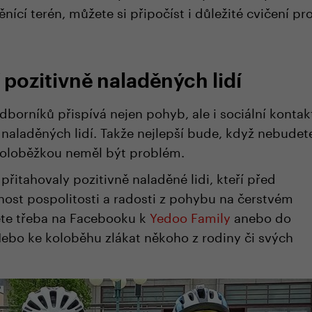
nící terén, můžete si připočíst i důležité cvičení pr
 pozitivně naladěných lidí
borníků přispívá nejen pohyb, ale i sociální kontak
naladěných lidí. Takže nejlepší bude, když nebudet
s koloběžkou neměl být problém.
přitahovaly pozitivně naladěné lidi, kteří před
nost pospolitosti a radosti z pohybu na čerstvém
ete třeba na Facebooku k
Yedoo Family
anebo do
ebo ke koloběhu zlákat někoho z rodiny či svých