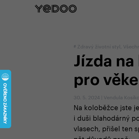
5 let záruka na rám pouze na naš
#
Zdravý životní styl
,
Všechn
Jízda na
pro věke
30. 5. 2024
|
Vendula Kosík
Na koloběžce jste jez
i duši blahodárný p
vlasech, přišel ten
pět důvodů proč: