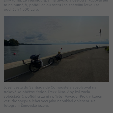
to nejnutnější, pořídil celou cestu i se zpáteční letkou za
pouhých 1 500 Euro.
Josef cestu do Santiaga de Compostela absolvoval na
trekové koloběžce Yedoo Trexx Disc. Aby byl zcela
soběstačný, pořídil si za ní i přívěs (Voyager-Pro), v kterém
vezl drobnější a lehčí věci jako například oblečení. Na
fotografii Ženevské jezero.