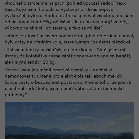
vhodného stroje mě na první pohled upoutal Yedoo Trexx
Disc. Když jsem ho pak na výstavě For Bikes poprvé
vyzkoušel, bylo rozhodnuto. Trexx splňoval všechno, co jsem
od cestovní koloběžky očekával. Je to takový obojživelník,
výborný na silnici i do terénu, a fakt se mi líbí.“
Jediné, co Josef na svém novém stroji před odjezdem upravil,
byly dráty na předním kole, které vyměnil za černé sjezdové.
„Dal jsem tam ty nejsilnější, co jdou koupit. Chtěl jsem mít
jistotu, že koloběžka snese zátěž generovanou nejen bagáží,
ale i mými tehdy 120 kg.
Cestou jsem jen měnil brzdové destičky – nechal si
namontovat ty určené pro elekro-kola tak, abych měl do
konce cesty o bezpečnost postaráno. Kromě toho, že jsem 2
x píchnul zadní kolo, jsem neměl vůbec žádné technické
problémy.“