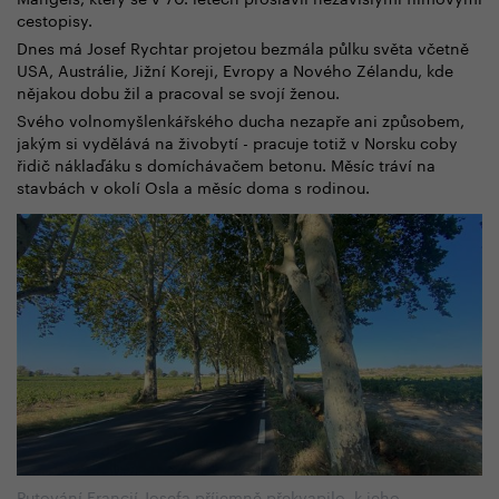
cestopisy.
Dnes má Josef Rychtar projetou bezmála půlku světa včetně
USA, Austrálie, Jižní Koreji, Evropy a Nového Zélandu, kde
nějakou dobu žil a pracoval se svojí ženou.
Svého volnomyšlenkářského ducha nezapře ani způsobem,
jakým si vydělává na živobytí - pracuje totiž v Norsku coby
řidič náklaďáku s domíchávačem betonu. Měsíc tráví na
stavbách v okolí Osla a měsíc doma s rodinou.
Putování Francií Josefa příjemně překvapilo, k jeho