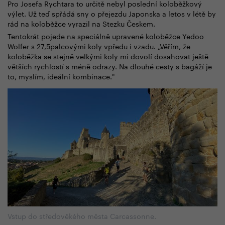
Pro Josefa Rychtara to určitě nebyl poslední koloběžkový
výlet. Už teď spřádá sny o přejezdu Japonska a letos v létě by
rád na koloběžce vyrazil na Stezku Českem.
Tentokrát pojede na speciálně upravené koloběžce Yedoo
Wolfer s 27,5palcovými koly vpředu i vzadu. „Věřím, že
koloběžka se stejně velkými koly mi dovolí dosahovat ještě
větších rychlostí s méně odrazy. Na dlouhé cesty s bagáží je
to, myslím, ideální kombinace."
Vstup do středověkého města Carcassonne.