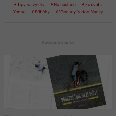
# Tipy na výlety
# Na cestách
# Ze světa
Yedoo
# Příběhy
# Všechny Yedoo články
Podobné články
#
Na cestách
,
Všechny Yedoo články