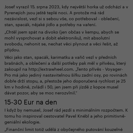
Josef vyrazil 15. srpna 2023, kdy největší horka už odchází a v
Pyrenejích jsou ještě teplé noci. A protože má rád
nezávislost, vezl si s sebou vše, co potřeboval - oblečení,
stan, spacák, nějaké jídlo a potřeby na vaření.
„Chtěl jsem spát na divoko (jen občas v kempu, abych se
mohl vysprchovat a dobít elektroniku), mít absolutní
svobodu, nehonit se, nechat věci plynout a věci řešit, až
přijdou.
Věci jako stan, spacák, karimatku a vařič vezl v předních
brašnách, a oblečení a další potřeby pak měl v přívěsu, který
zakoupil na http://extrawheel.com. „Tento přívěs - Voyager-
Pro má jako jediný nastavitelnou šířku zadní osy, po rovinách
dobře drží stopu, a, přestože jeho doporučená rychlost je 25
km v hodině, zvládl i 50, jen jsem při jízdě z kopce musel
dávat pozor, aby se moc nerozvlnil.“
15-30 Eur na den
I když by nemusel, Josef rád jezdí s minimálním rozpočtem. K
tomu ho inspiroval cestovatel Pavel Knébl a jeho primitivně-
geniální ekologie.
„Finanční limit totiž udělá z obyčejného putování kouzelné