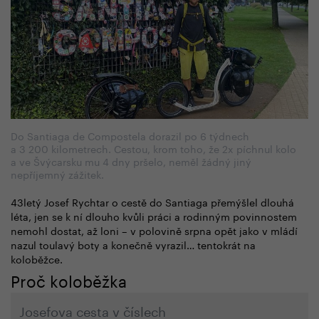
Do Santiaga de Compostela dorazil po 6 týdnech
a 3 200 kilometrech. Cestou, krom toho, že 2x píchnul kolo
a ve Švýcarsku mu 4 dny pršelo, neměl žádný jiný
nepříjemný zážitek.
43letý Josef Rychtar o cestě do Santiaga přemýšlel dlouhá
léta, jen se k ní dlouho kvůli práci a rodinným povinnostem
nemohl dostat, až loni – v polovině srpna opět jako v mládí
nazul toulavý boty a konečně vyrazil… tentokrát na
koloběžce.
Proč koloběžka
Josefova cesta v číslech