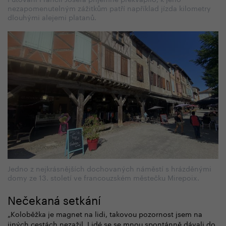
nezapomenutelným zážitkům patří například jízda kilometry
dlouhými alejemi platanů.
Jedno z nejkrásnějších dochovaných náměstí s hrázděnými
domy ze 13. století ve francouzském městečku Mirepoix.
Nečekaná setkání
„Koloběžka je magnet na lidi, takovou pozornost jsem na
jiných cestách nezažil. Lidé se se mnou spontánně dávali do