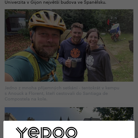
Univerzita v Gijon největší budova ve Španělsku.
Jedno z mnoha příjemných setkání - tentokrát v kempu
s Anouck a Florent, kteří cestovali do Santiaga de
Compostela na kole.