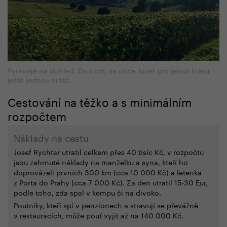
Pyreneje na dohled. Do nich, se chce Josef pro jejich krásu
ještě jednou vrátit.
Cestování na těžko a s minimálním
rozpočtem
Náklady na cestu
Josef Rychtar utratil celkem přes 40 tisíc Kč, v rozpočtu
jsou zahrnuté náklady na manželku a syna, kteří ho
doprovázeli prvních 300 km (cca 10 000 Kč) a letenka
z Porta do Prahy (cca 7 000 Kč). Za den utratil 15-30 Eur,
podle toho, zda spal v kempu či na divoko.
Poutníky, kteří spí v penzionech a stravují se převážně
v restauracích, může pouť vyjít až na 140 000 Kč.