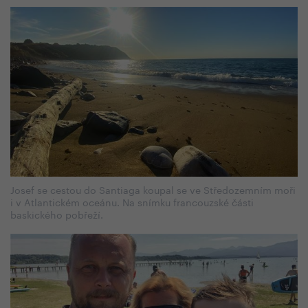
Josef se cestou do Santiaga koupal se ve Středozemním moři
i v Atlantickém oceánu. Na snímku francouzské části
baskického pobřeží.