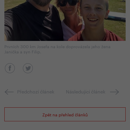
Prvních 300 km Josefa na kole doprovázela jeho žena
Janička a syn Filip.
Předchozí článek
Následující článek
Zpět na přehled článků