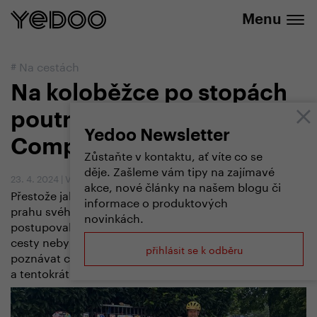
+420 737 279 592
e-shopu
Menu
#
Na cestách
Na koloběžce po stopách
poutníků do Santiaga de
Yedoo Newsletter
Compostela
Zůstaňte v kontaktu, ať víte co se
děje. Zašleme vám tipy na zajímavé
23. 4. 2024
|
Vendula Kosíková
akce, nové články na našem blogu či
Přestože jako správný poutník započal svou cestu na
informace o produktových
prahu svého domova, a na cestě do Santiaga
novinkách.
postupoval od kostela ke kostelu, spirituální aspekt
cesty nebyl jeho hlavní motivací. Tou je touha
přihlásit se k odběru
poznávat cizí země, kultury, jiné způsoby života
a tentokrát také nový způsob cestování.