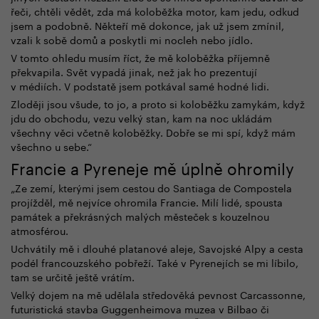
řeči, chtěli vědět, zda má koloběžka motor, kam jedu, odkud
jsem a podobně. Někteří mě dokonce, jak už jsem zmínil,
vzali k sobě domů a poskytli mi nocleh nebo jídlo.
V tomto ohledu musím říct, že mě koloběžka příjemně
překvapila. Svět vypadá jinak, než jak ho prezentují
v médiích. V podstatě jsem potkával samé hodné lidi.
Zloději jsou všude, to jo, a proto si koloběžku zamykám, když
jdu do obchodu, vezu velký stan, kam na noc ukládám
všechny věci včetně koloběžky. Dobře se mi spí, když mám
všechno u sebe.“
Francie a Pyreneje mě úplně ohromily
„Ze zemí, kterými jsem cestou do Santiaga de Compostela
projížděl, mě nejvíce ohromila Francie. Milí lidé, spousta
památek a překrásných malých městeček s kouzelnou
atmosférou.
Uchvátily mě i dlouhé platanové aleje, Savojské Alpy a cesta
podél francouzského pobřeží. Také v Pyrenejích se mi líbilo,
tam se určitě ještě vrátím.
Velký dojem na mě udělala středověká pevnost Carcassonne,
futuristická stavba Guggenheimova muzea v Bilbao či