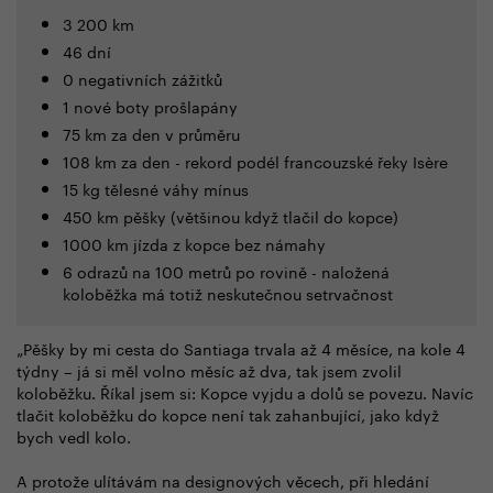
3 200 km
46 dní
0 negativních zážitků
1 nové boty prošlapány
75 km za den v průměru
108 km za den - rekord podél francouzské řeky Isère
15 kg tělesné váhy mínus
450 km pěšky (většinou když tlačil do kopce)
1000 km jízda z kopce bez námahy
6 odrazů na 100 metrů po rovině - naložená
koloběžka má totiž neskutečnou setrvačnost
„Pěšky by mi cesta do Santiaga trvala až 4 měsíce, na kole 4
týdny – já si měl volno měsíc až dva, tak jsem zvolil
koloběžku. Říkal jsem si: Kopce vyjdu a dolů se povezu. Navíc
tlačit koloběžku do kopce není tak zahanbující, jako když
bych vedl kolo.
A protože ulítávám na designových věcech, při hledání