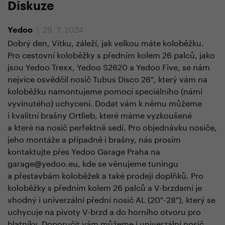
Diskuze
| 29. 7. 2024
Yedoo
Dobrý den, Vítku, záleží, jak velkou máte koloběžku.
Pro cestovní koloběžky s předním kolem 26 palců, jako
jsou Yedoo Trexx, Yedoo S2620 a Yedoo Five, se nám
nejvíce osvědčil nosič Tubus Disco 26", který vám na
koloběžku namontujeme pomocí speciálního (námi
vyvinutého) uchycení. Dodat vám k němu můžeme
i kvalitní brašny Ortlieb, které máme vyzkoušené
a které na nosič perfektně sedí. Pro objednávku nosiče,
jeho montáže a případně i brašny, nás prosím
kontaktujte přes Yedoo Garage Praha na
garage@yedoo.eu, kde se věnujeme tuningu
a přestavbám koloběžek a také prodeji doplňků. Pro
koloběžky s předním kolem 26 palců a V-brzdami je
vhodný i univerzální přední nosič AL (20"-28"), který se
uchycuje na pivoty V-brzd a do horního otvoru pro
blatníky. Doporučit vám můžeme i univerzální nosič