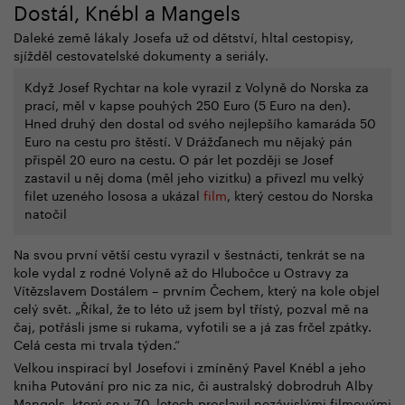
Dostál, Knébl a Mangels
Daleké země lákaly Josefa už od dětství, hltal cestopisy,
sjížděl cestovatelské dokumenty a seriály.
Když Josef Rychtar na kole vyrazil z Volyně do Norska za
prací, měl v kapse pouhých 250 Euro (5 Euro na den).
Hned druhý den dostal od svého nejlepšího kamaráda 50
Euro na cestu pro štěstí. V Drážďanech mu nějaký pán
přispěl 20 euro na cestu. O pár let později se Josef
zastavil u něj doma (měl jeho vizitku) a přivezl mu velký
filet uzeného lososa a ukázal
film
, který cestou do Norska
natočil
Na svou první větší cestu vyrazil v šestnácti, tenkrát se na
kole vydal z rodné Volyně až do Hlubočce u Ostravy za
Vítězslavem Dostálem – prvním Čechem, který na kole objel
celý svět. „Říkal, že to léto už jsem byl třístý, pozval mě na
čaj, potřásli jsme si rukama, vyfotili se a já zas frčel zpátky.
Celá cesta mi trvala týden.“
Velkou inspirací byl Josefovi i zmíněný Pavel Knébl a jeho
kniha Putování pro nic za nic, či australský dobrodruh Alby
Mangels, který se v 70. letech proslavil nezávislými filmovými