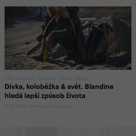
#
Na cestách
,
Všechny Yedoo články
Dívka, koloběžka & svět. Blandine
hledá lepší způsob života
7. 3. 2018 | Vendula Kosíková