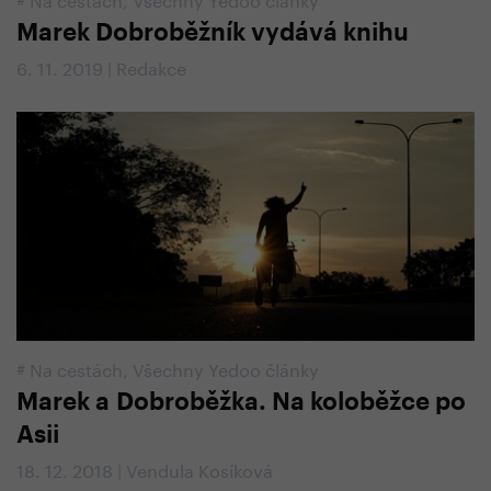
Marek Dobroběžník vydává knihu
6. 11. 2019 | Redakce
#
Na cestách
,
Všechny Yedoo články
Marek a Dobroběžka. Na koloběžce po
Asii
18. 12. 2018 | Vendula Kosíková