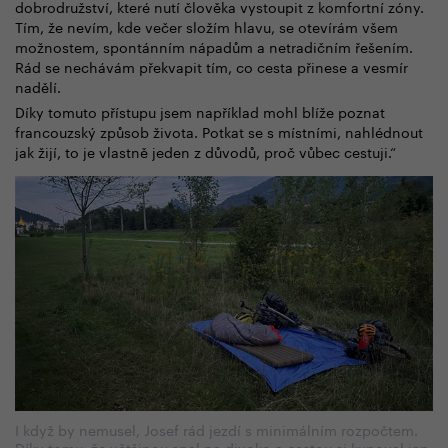
dobrodružství, které nutí člověka vystoupit z komfortní zóny.
Tím, že nevím, kde večer složím hlavu, se otevírám všem
možnostem, spontánním nápadům a netradičním řešením.
Rád se nechávám překvapit tím, co cesta přinese a vesmír
nadělí.
Díky tomuto přístupu jsem například mohl blíže poznat
francouzský způsob života. Potkat se s místními, nahlédnout
jak žijí, to je vlastně jeden z důvodů, proč vůbec cestuji.“
I když by nemusel, Josef rád jezdí s minimálním rozpočtem.
Díky tomu, že většinou spal na divoko a cestou si kupoval jen