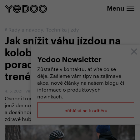
+420 737 279 592
e-shopu
Menu
#
Rady a návody
,
Technika jízdy
Jak snížit váhu jízdou na
koloběžce? Nechte si
Yedoo Newsletter
poradit od zkušeného
Zůstaňte v kontaktu, ať víte co se
děje. Zašleme vám tipy na zajímavé
trenéra
akce, nové články na našem blogu či
informace o produktových
4. 5. 2021
|
Vendula Kosíková
,
Michal Kulka
novinkách.
Osobní trenér a mistr světa v koloběhu Michal Kulka,
jenž dennodenně pomáhá lidem zlepšovat kondici
přihlásit se k odběru
a dosáhnout vysněné postavy, prozradil své tipy, jak
zdravě hubnout.