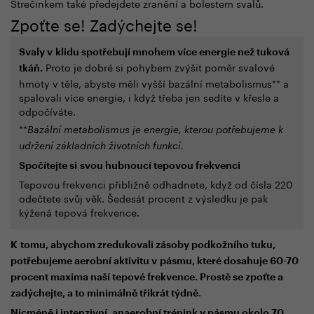
Strečinkem také předejdete zranění a bolestem svalů.
Zpoťte se! Zadýchejte se!
Svaly v klidu spotřebují mnohem více energie než tuková
Proto je dobré si pohybem zvýšit poměr svalové
tkáň.
hmoty v těle, abyste měli vyšší bazální metabolismus** a
spalovali více energie, i když třeba jen sedíte v křesle a
odpočíváte.
**
Bazální metabolismus je energie, kterou potřebujeme k
udržení základních životních funkcí.
Spočítejte si svou hubnoucí tepovou frekvenci
Tepovou frekvenci přibližně odhadnete, když od čísla 220
odečtete svůj věk. Šedesát procent z výsledku je pak
kýžená tepová frekvence.
K tomu, abychom zredukovali zásoby podkožního tuku,
potřebujeme aerobní aktivitu v pásmu, které dosahuje 60-70
procent maxima naší tepové frekvence. Prostě se zpoťte a
.
zadýchejte, a to minimálně třikrát týdně
Nicméně i intenzivní, anaerobní trénink v pásmu okolo 70