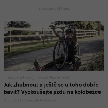
Podobné články
#
Rady a návody
,
Zdravý životní styl
Jak zhubnout a ještě se u toho dobře
bavit? Vyzkoušejte jízdu na koloběžce
4. 5. 2021 | Vendula Kosíková