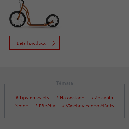
Detail produktu
Témata
# Tipy na výlety
# Na cestách
# Ze světa
Yedoo
# Příběhy
# Všechny Yedoo články