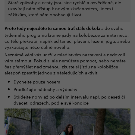
Staré způsoby a cesty jsou sice rychlé a osvědčené, ale
uzavírají nám přístup k novým zkušenostem, lidem i
zážitkům, které nám obohacují život.
a
do svého
Proto tedy nejezděte tu samou trať stále dokola
týdenního programu kromě jízdy na koloběžce zahrňte něco,
co tělo překvapí, například tanec, plavání, lezení, jógu, anebo
vyzkoušejte něco úplně nového.
Neznámé věci vás udrží v mladistvém nastavení a nedovolí
vám stárnout. Pokud si ale nemůžete pomoct, nebo nemáte
čas přemýšlet nad změnou, zkuste si jízdu na koloběžce
alespoň zpestřit jednou z následujících aktivit:
Dýchejte pouze nosem
Prodlužujte nádechy a výdechy
Střídejte nohy až po delším intervalu např. po deseti či
dvaceti odrazech, podle své kondice