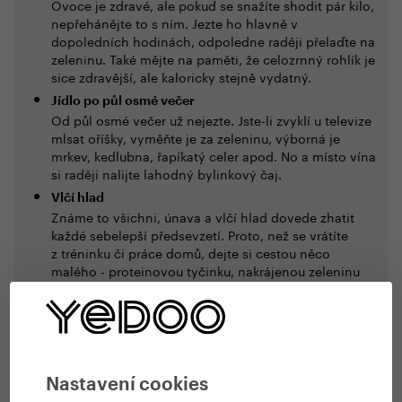
Ovoce je zdravé, ale pokud se snažíte shodit pár kilo,
nepřehánějte to s ním. Jezte ho hlavně v
dopoledních hodinách, odpoledne raději přelaďte na
zeleninu. Také mějte na paměti, že celozrnný rohlík je
sice zdravější, ale kaloricky stejně vydatný.
Jídlo po půl osmé večer
Od půl osmé večer už nejezte. Jste-li zvyklí u televize
mlsat oříšky, vyměňte je za zeleninu, výborná je
mrkev, kedlubna, řapíkatý celer apod. No a místo vína
si raději nalijte lahodný bylinkový čaj.
Vlčí hlad
Známe to všichni, únava a vlčí hlad dovede zhatit
každé sebelepší předsevzetí. Proto, než se vrátíte
z tréninku či práce domů, dejte si cestou něco
malého - proteinovou tyčinku, nakrájenou zeleninu
apod. Dá vám to čas a sílu připravit si zdravé jídlo a
nepřejíst už při jeho přípravě.
Začněte třeba tím, že si ráno dopřejete vydatnou snídani
bohatou na bílkoviny a cestou do práce vystoupíte o stanici
Nastavení cookies
dřív než jindy. Bílkoviny vás zasytí a dodají sílu vydržet. Až se