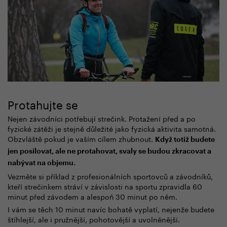
Protahujte se
Nejen závodníci potřebují strečink. Protažení před a po
fyzické zátěži je stejně důležité jako fyzická aktivita samotná.
Obzvláště pokud je vaším cílem zhubnout.
Když totiž budete
jen posilovat, ale ne protahovat, svaly se budou zkracovat a
nabývat na objemu.
Vezměte si příklad z profesionálních sportovců a závodníků,
kteří strečinkem stráví v závislosti na sportu zpravidla 60
minut před závodem a alespoň 30 minut po něm.
I vám se těch 10 minut navíc bohatě vyplatí, nejenže budete
štíhlejší, ale i pružnější, pohotovější a uvolněnější.