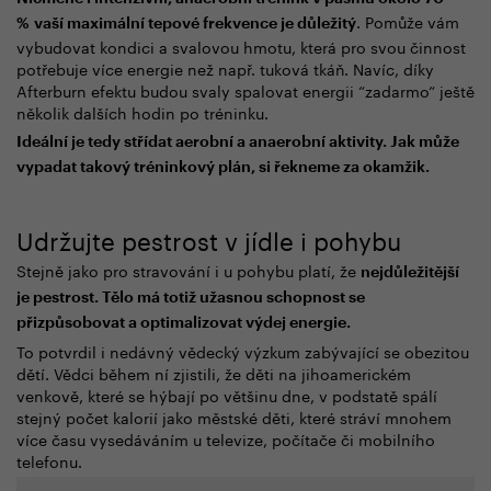
. Pomůže vám
%
vaší maximální tepové frekvence je důležitý
vybudovat kondici a svalovou hmotu, která pro svou činnost
potřebuje více energie než např. tuková tkáň. Navíc, díky
Afterburn efektu budou svaly spalovat energii “zadarmo“ ještě
několik dalších hodin po tréninku.
Ideální je tedy střídat aerobní a anaerobní aktivity. Jak může
vypadat takový tréninkový plán, si řekneme za okamžik.
Udržujte pestrost v jídle i pohybu
Stejně jako pro stravování i u pohybu platí, že
nejdůležitější
je pestrost. Tělo má totiž užasnou schopnost se
přizpůsobovat a optimalizovat výdej energie.
To potvrdil i nedávný vědecký výzkum zabývající se obezitou
dětí. Vědci během ní zjistili, že děti na jihoamerickém
venkově, které se hýbají po většinu dne, v podstatě spálí
stejný počet kalorií jako městské děti, které stráví mnohem
více času vysedáváním u televize, počítače či mobilního
telefonu.