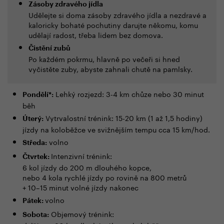
Zásoby zdravého jídla
Udělejte si doma zásoby zdravého jídla a nezdravé a
kaloricky bohaté pochutiny darujte někomu, komu
udělají radost, třeba lidem bez domova.
Čistění zubů
Po každém pokrmu, hlavně po večeři si hned
vyčistěte zuby, abyste zahnali chutě na pamlsky.
Lehký rozjezd: 3-4 km chůze nebo 30 minut
Pondělí*:
běh
Vytrvalostní trénink: 15-20 km (1 až 1,5 hodiny)
Úterý:
jízdy na koloběžce ve svižnějším tempu cca 15 km/hod.
volno
Středa:
Intenzivní trénink:
Čtvrtek:
6 kol jízdy do 200 m dlouhého kopce,
nebo 4 kola rychlé jízdy po rovině na 800 metrů
+ 10–15 minut volné jízdy nakonec
volno
Pátek:
Objemový trénink:
Sobota: