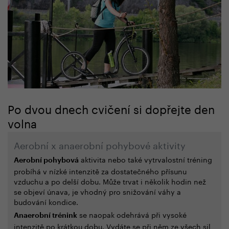
Po dvou dnech cvičení si dopřejte den
volna
Aerobní x anaerobní pohybové aktivity
aktivita nebo také vytrvalostní tréning
Aerobní pohybová
probíhá v nízké intenzitě za dostatečného přísunu
vzduchu a po delší dobu. Může trvat i několik hodin než
se objeví únava, je vhodný pro snižování váhy a
budování kondice.
se naopak odehrává při vysoké
Anaerobní trénink
intenzitě po krátkou dobu. Vydáte se při něm ze všech sil