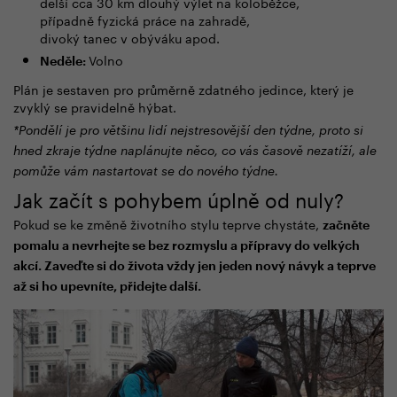
delší cca 30 km dlouhý výlet na koloběžce,
případně fyzická práce na zahradě,
divoký tanec v obýváku apod.
Volno
Neděle:
Plán je sestaven pro průměrně zdatného jedince, který je
zvyklý se pravidelně hýbat.
*Pondělí je pro většinu lidí nejstresovější den týdne, proto si
hned zkraje týdne naplánujte něco, co vás časově nezatíží, ale
pomůže vám nastartovat se do nového týdne.
Jak začít s pohybem úplně od nuly?
Pokud se ke změně životního stylu teprve chystáte,
začněte
pomalu a nevrhejte se bez rozmyslu a přípravy do velkých
akcí. Zaveďte si do života vždy jen jeden nový návyk a teprve
až si ho upevníte, přidejte další.