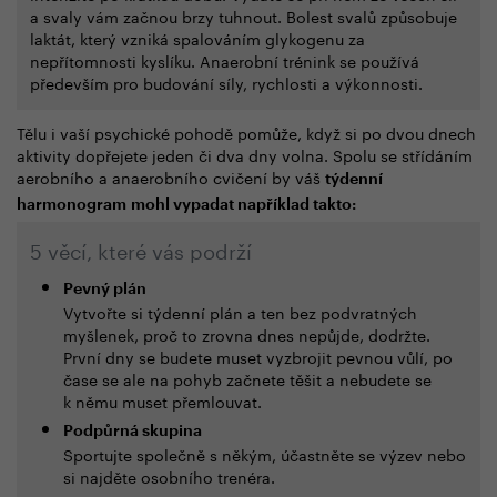
a svaly vám začnou brzy tuhnout. Bolest svalů způsobuje
laktát, který vzniká spalováním glykogenu za
nepřítomnosti kyslíku. Anaerobní trénink se používá
především pro budování síly, rychlosti a výkonnosti.
Tělu i vaší psychické pohodě pomůže, když si po dvou dnech
aktivity dopřejete jeden či dva dny volna. Spolu se střídáním
aerobního a anaerobního cvičení by váš
týdenní
harmonogram
mohl vypadat například takto:
5 věcí, které vás podrží
Pevný plán
Vytvořte si týdenní plán a ten bez podvratných
myšlenek, proč to zrovna dnes nepůjde, dodržte.
První dny se budete muset vyzbrojit pevnou vůlí, po
čase se ale na pohyb začnete těšit a nebudete se
k němu muset přemlouvat.
Podpůrná skupina
Sportujte společně s někým, účastněte se výzev nebo
si najděte osobního trenéra.