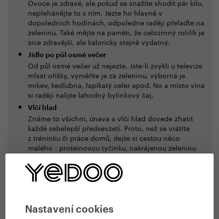
Ovoce je zdravé, ale pokud se snažíte shodit pár kilo,
nepřehánějte to s ním. Jezte ho hlavně v
dopoledních hodinách, odpoledne raději přelaďte na
zeleninu. Také mějte na paměti, že celozrnný rohlík je
sice zdravější, ale kaloricky stejně vydatný.
Jídlo po půl osmé večer
Od půl osmé večer už nejezte. Jste-li zvyklí u televize
mlsat oříšky, vyměňte je za zeleninu, výborná je
mrkev, kedlubna, řapíkatý celer apod. No a místo vína
si raději nalijte lahodný bylinkový čaj.
Vlčí hlad
Známe to všichni, únava a vlčí hlad dovede zhatit
každé sebelepší předsevzetí. Proto, než se vrátíte
z tréninku či práce domů, dejte si cestou něco
malého - proteinovou tyčinku, nakrájenou zeleninu
apod. Dá vám to čas a sílu připravit si zdravé jídlo a
nepřejíst už při jeho přípravě.
Začněte třeba tím, že si ráno dopřejete vydatnou snídani
bohatou na bílkoviny a cestou do práce vystoupíte o stanici
Nastavení cookies
dřív než jindy. Bílkoviny vás zasytí a dodají sílu vydržet. Až se