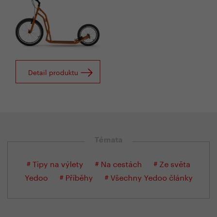
Detail produktu
Témata
# Tipy na výlety
# Na cestách
# Ze světa
Yedoo
# Příběhy
# Všechny Yedoo články