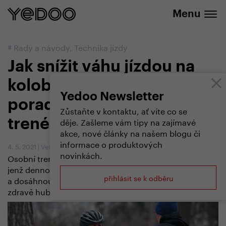
Sleva 20 % na vybrané produkty
Menu
#
Rady a návody
,
Technika jízdy
Jak snížit váhu jízdou na
koloběžce? Nechte si
Yedoo Newsletter
poradit od zkušeného
Zůstaňte v kontaktu, ať víte co se
děje. Zašleme vám tipy na zajímavé
trenéra
akce, nové články na našem blogu či
informace o produktových
4. 5. 2021
|
Vendula Kosíková
,
Michal Kulka
novinkách.
Osobní trenér a mistr světa v koloběhu Michal Kulka,
jenž dennodenně pomáhá lidem zlepšovat kondici
přihlásit se k odběru
a dosáhnout vysněné postavy, prozradil své tipy, jak
zdravě hubnout.