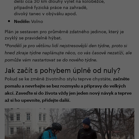
delší cca 30 km dlouhý výlet na koloběžce,
případně fyzická práce na zahradě,
divoký tanec v obýváku apod.
Volno
Neděle:
Plán je sestaven pro průměrně zdatného jedince, který je
zvyklý se pravidelně hýbat.
*Pondělí je pro většinu lidí nejstresovější den týdne, proto si
hned zkraje týdne naplánujte něco, co vás časově nezatíží, ale
pomůže vám nastartovat se do nového týdne.
Jak začít s pohybem úplně od nuly?
Pokud se ke změně životního stylu teprve chystáte,
začněte
pomalu a nevrhejte se bez rozmyslu a přípravy do velkých
akcí. Zaveďte si do života vždy jen jeden nový návyk a teprve
až si ho upevníte, přidejte další.