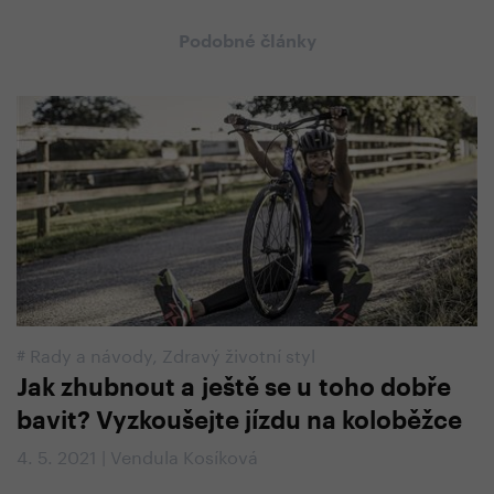
Podobné články
#
Rady a návody
,
Zdravý životní styl
Jak zhubnout a ještě se u toho dobře
bavit? Vyzkoušejte jízdu na koloběžce
4. 5. 2021 | Vendula Kosíková