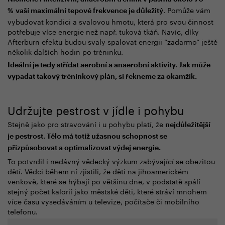
. Pomůže vám
%
vaší maximální tepové frekvence je důležitý
vybudovat kondici a svalovou hmotu, která pro svou činnost
potřebuje více energie než např. tuková tkáň. Navíc, díky
Afterburn efektu budou svaly spalovat energii “zadarmo“ ještě
několik dalších hodin po tréninku.
Ideální je tedy střídat aerobní a anaerobní aktivity. Jak může
vypadat takový tréninkový plán, si řekneme za okamžik.
Udržujte pestrost v jídle i pohybu
Stejně jako pro stravování i u pohybu platí, že
nejdůležitější
je pestrost. Tělo má totiž užasnou schopnost se
přizpůsobovat a optimalizovat výdej energie.
To potvrdil i nedávný vědecký výzkum zabývající se obezitou
dětí. Vědci během ní zjistili, že děti na jihoamerickém
venkově, které se hýbají po většinu dne, v podstatě spálí
stejný počet kalorií jako městské děti, které stráví mnohem
více času vysedáváním u televize, počítače či mobilního
telefonu.