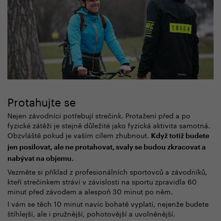
Protahujte se
Nejen závodníci potřebují strečink. Protažení před a po
fyzické zátěži je stejně důležité jako fyzická aktivita samotná.
Obzvláště pokud je vaším cílem zhubnout.
Když totiž budete
jen posilovat, ale ne protahovat, svaly se budou zkracovat a
nabývat na objemu.
Vezměte si příklad z profesionálních sportovců a závodníků,
kteří strečinkem stráví v závislosti na sportu zpravidla 60
minut před závodem a alespoň 30 minut po něm.
I vám se těch 10 minut navíc bohatě vyplatí, nejenže budete
štíhlejší, ale i pružnější, pohotovější a uvolněnější.