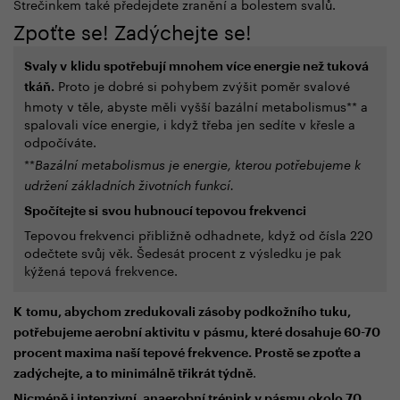
Strečinkem také předejdete zranění a bolestem svalů.
Zpoťte se! Zadýchejte se!
Svaly v klidu spotřebují mnohem více energie než tuková
Proto je dobré si pohybem zvýšit poměr svalové
tkáň.
hmoty v těle, abyste měli vyšší bazální metabolismus** a
spalovali více energie, i když třeba jen sedíte v křesle a
odpočíváte.
**
Bazální metabolismus je energie, kterou potřebujeme k
udržení základních životních funkcí.
Spočítejte si svou hubnoucí tepovou frekvenci
Tepovou frekvenci přibližně odhadnete, když od čísla 220
odečtete svůj věk. Šedesát procent z výsledku je pak
kýžená tepová frekvence.
K tomu, abychom zredukovali zásoby podkožního tuku,
potřebujeme aerobní aktivitu v pásmu, které dosahuje 60-70
procent maxima naší tepové frekvence. Prostě se zpoťte a
.
zadýchejte, a to minimálně třikrát týdně
Nicméně i intenzivní, anaerobní trénink v pásmu okolo 70