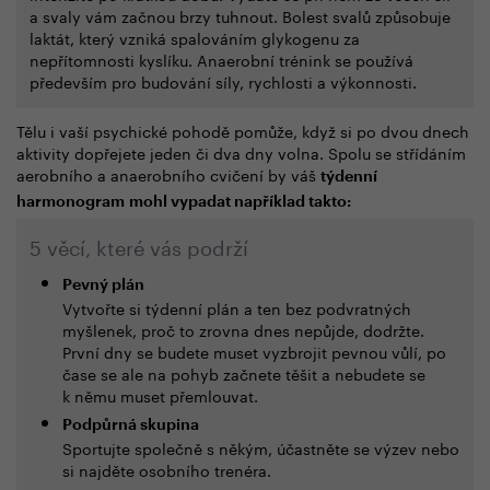
a svaly vám začnou brzy tuhnout. Bolest svalů způsobuje
laktát, který vzniká spalováním glykogenu za
nepřítomnosti kyslíku. Anaerobní trénink se používá
především pro budování síly, rychlosti a výkonnosti.
Tělu i vaší psychické pohodě pomůže, když si po dvou dnech
aktivity dopřejete jeden či dva dny volna. Spolu se střídáním
aerobního a anaerobního cvičení by váš
týdenní
harmonogram
mohl vypadat například takto:
5 věcí, které vás podrží
Pevný plán
Vytvořte si týdenní plán a ten bez podvratných
myšlenek, proč to zrovna dnes nepůjde, dodržte.
První dny se budete muset vyzbrojit pevnou vůlí, po
čase se ale na pohyb začnete těšit a nebudete se
k němu muset přemlouvat.
Podpůrná skupina
Sportujte společně s někým, účastněte se výzev nebo
si najděte osobního trenéra.