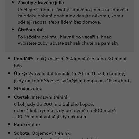
Zásoby zdravého jídla
Udělejte si doma zásoby zdravého jídla a nezdravé a
kaloricky bohaté pochutiny darujte někomu, komu
udělají radost, třeba lidem bez domova.
Čistění zubů
Po každém pokrmu, hlavně po večeři si hned
vyčistěte zuby, abyste zahnali chutě na pamlsky.
Lehký rozjezd: 3-4 km chůze nebo 30 minut
Pondělí*:
běh
Vytrvalostní trénink: 15-20 km (1 až 1,5 hodiny)
Úterý:
jízdy na koloběžce ve svižnějším tempu cca 15 km/hod.
volno
Středa:
Intenzivní trénink:
Čtvrtek:
6 kol jízdy do 200 m dlouhého kopce,
nebo 4 kola rychlé jízdy po rovině na 800 metrů
+ 10–15 minut volné jízdy nakonec
volno
Pátek:
Objemový trénink:
Sobota: