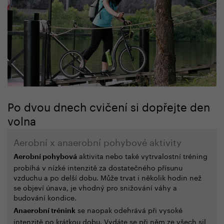
Po dvou dnech cvičení si dopřejte den
volna
Aerobní x anaerobní pohybové aktivity
aktivita nebo také vytrvalostní tréning
Aerobní pohybová
probíhá v nízké intenzitě za dostatečného přísunu
vzduchu a po delší dobu. Může trvat i několik hodin než
se objeví únava, je vhodný pro snižování váhy a
budování kondice.
se naopak odehrává při vysoké
Anaerobní trénink
intenzitě po krátkou dobu. Vydáte se při něm ze všech sil