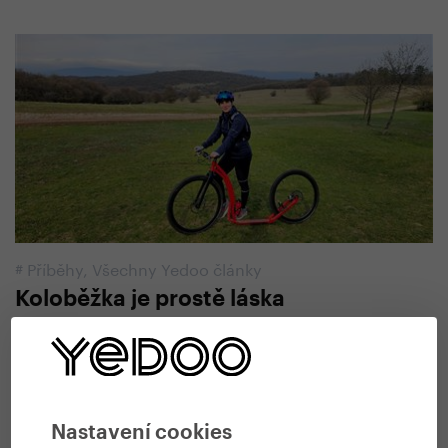
#
Příběhy
,
Všechny Yedoo články
Koloběžka je prostě láska
25. 3. 2026 | Lenka Samuely
Nastavení cookies