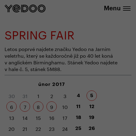
+420 737 279 592
e-shopu
Menu
SPRING FAIR
Letos poprvé najdete značku Yedoo na Jarním
veletrhu, který se každoročně již po 40 let koná
v anglickém Birminghamu. Stánek Yedoo najdete
v hale č. 5, stánek 5M88.
únor 2017
30
31
1
2
3
4
5
6
7
8
9
10
11
12
13
14
15
16
17
18
19
20
21
22
23
24
25
26