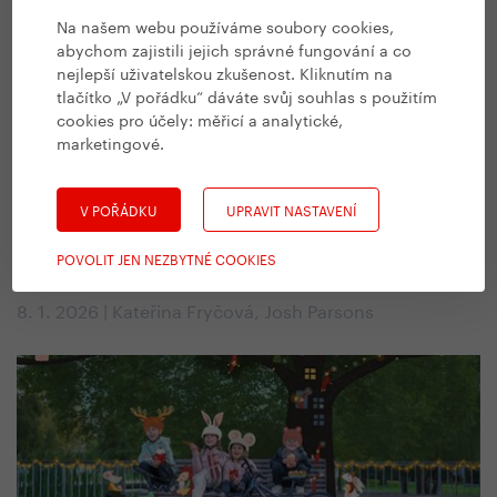
Na našem webu používáme soubory cookies,
abychom zajistili jejich správné fungování a co
nejlepší uživatelskou zkušenost. Kliknutím na
tlačítko „V pořádku“ dáváte svůj souhlas s použitím
cookies pro účely:
měřicí a analytické,
marketingové
.
#
Příběhy
Na koloběžce napříč Velkou Británií.
V POŘÁDKU
UPRAVIT NASTAVENÍ
Legendární trasa JOGLE za 16 dní. Zní
POVOLIT JEN NEZBYTNÉ COOKIES
to nemožně?
8. 1. 2026 | Kateřina Fryčová, Josh Parsons