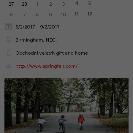
27
28
1
2
3
4
5
6
7
8
9
10
11
12
5/2/2017 – 9/2/2017
Birmingham, NEC,
Obchodní veletrh gift and home
http://www.springfair.com/