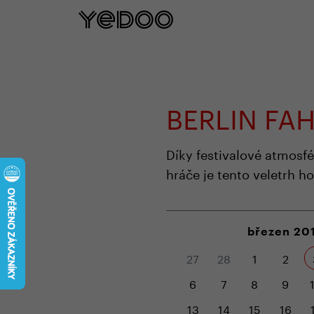
5 let záruka na rám pouze na naš
BERLIN F
Díky festivalové atmosf
hráče je tento veletrh h
březen 20
27
28
1
2
6
7
8
9
13
14
15
16