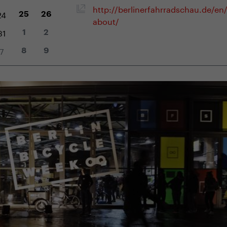
http://berlinerfahrradschau.de/en
24
25
26
about/
31
1
2
7
8
9