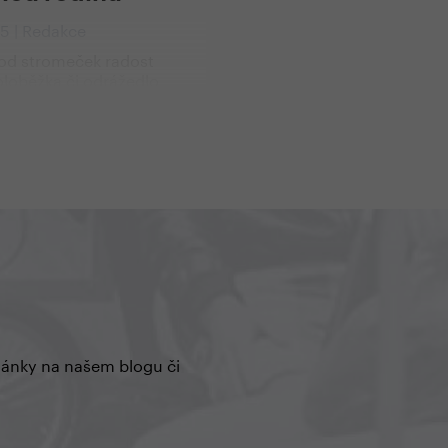
25 | Redakce
pod stromeček radost
Koloběžka či odrážedlo
de spolehlivým parťákem
za zážitky – ideální dárek
 ženy i děti. Máme pro vás
o celou rodinu, od
ch dobrodruhů až po
 sportovce.
články na našem blogu či