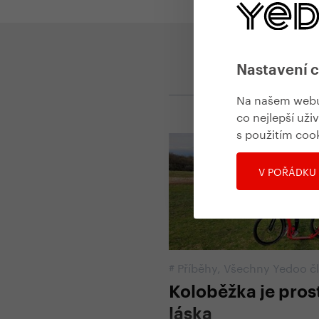
Nastavení 
Na našem webu 
co nejlepší uži
s použitím coo
V POŘÁDKU
#
Příběhy
,
Všechny Yedoo č
Koloběžka je pros
láska