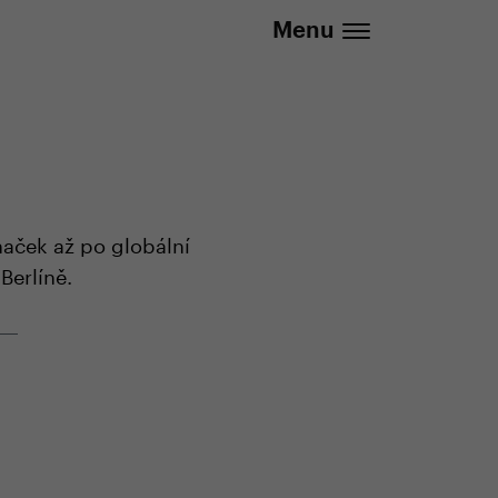
737 279 592 (Po-Pá 8:30 - 16:00)
Menu
naček až po globální
Berlíně.