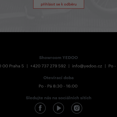
přihlásit se k odběru
Showroom YEDOO
0 00 Praha 5
|
+420 737 279 592
|
info@yedoo.cz
|
Po -
Otevírací doba
Po - Pá 8:30 - 16:00
Sledujte nás na sociálních sítích