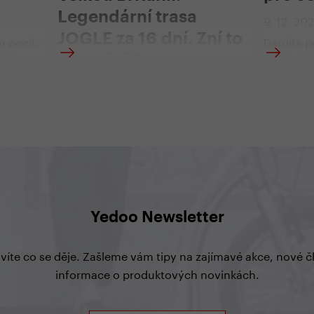
Legendární trasa
y
9. 12. 20
JOGLE za 16 dní. Zní to
m pocit,
Darujte 
a je
z jízdy! 
nemožně?
ižovadlo,
Yedoo bu
 tak
na cestě 
8. 1. 2026 | Kateřina Fryčová, Josh
se mi
pro muže,
Parsons
ola mě
modely pr
Ano zní, a přesto se to podařilo
áteř
nejmenší
Joshovi. A co víc – celou tuhle
ak
zapálené
neuvěřitelnou cestu absolvoval na
. Olalá.
naší koloběžce Yedoo Trexx Disc.
tělo.
hle, jak
a jsem
 Je to
Yedoo Newsletter
 víte co se děje. Zašleme vám tipy na zajímavé akce, nové 
informace o produktových novinkách.