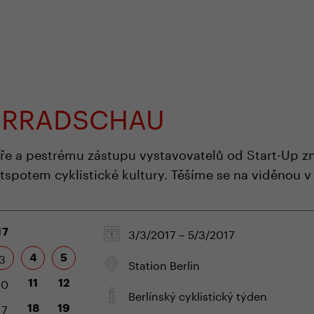
em e-shopu
odborná zákaznická péče
+420 
AHRRADSCHAU
éře a pestrému zástupu vystavovatelů od Start-Up z
otspotem cyklistické kultury. Těšíme se na viděnou v 
3/3/2017 – 5/3/2017
17
3
4
5
Station Berlin
10
11
12
Berlínský cyklistický týden
17
18
19