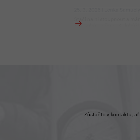
25. 3. 2026 | Lenka Samuel
Stačí na ni stoupnout a má
že k sobě patříme. Koloběžk
zatím první a poslední přibl
ke kterému jsem si vytvořila
hluboký vztah. Na bruslích 
nelíbilo, že se šmykám, z k
bolí zadek a má pošašená p
z autonehody. Na obou se t
trochu bojím. Ale koloběžka
Jako kdybychom byly jedno 
Jede, kam potřebuju, tak ryc
chci, je skvěle ovladatelná 
i blízko země... kdyby něco.
prostě láska ❤️.
Zůstaňte v kontaktu, ať